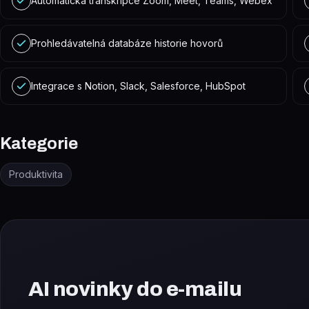
Automatická transkripce Zoom, Meet, Teams, Webex
Prohledávatelná databáze historie hovorů
Integrace s Notion, Slack, Salesforce, HubSpot
Kategorie
Produktivita
AI novinky do e-mailu