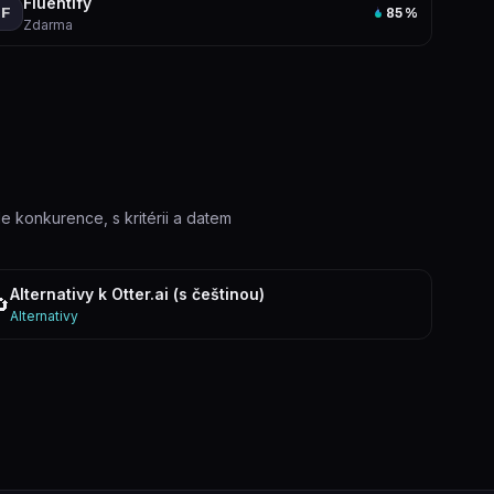
Fluentify
F
85
%
Zdarma
le konkurence, s kritérii a datem
Alternativy k Otter.ai (s češtinou)
🔄
Alternativy