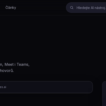
Články
m, Meet i Teams,
 hovorů.
ies.ai