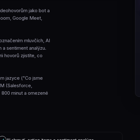
 videohovorům jako bot a
 Zoom, Google Meet,
 označením mluvčích, AI
 a sentiment analýzu.
 hovorů zjistíte, co
ném jazyce ("Co jsme
RM (Salesforce,
uje 800 minut a omezené