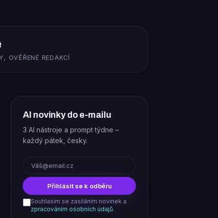
ě
Y, OVĚŘENÉ REDAKCÍ
AI novinky do e-mailu
3 AI nástroje a prompt týdne –
každý pátek, česky.
E-mail
Přihlásit se k odběru
Souhlasím se zasíláním novinek a
zpracováním osobních údajů
.