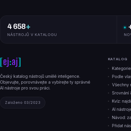
4 658
+
NÁSTROJŮ V KATALOGU
NO
KATALOG
Kategorie
Český katalog nástrojů umělé inteligence.
Podle vlas
Objevujte, porovnávejte a vybírejte ty správné
Všechny n
AI nástroje pro svou práci.
Srovnání 
Kvíz: najd
Založeno 03/2023
AI nástro
Návod: z
Přidat nás