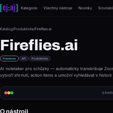
Přeskočit na obsah
Kategorie
Všechny nástroje
Novinky
Srovnání
Katalog
/
Produktivita
/
Fireflies.ai
Fireflies.ai
Freemium
API
Produktivita
AI notetaker pro schůzky — automaticky transkribuje Zoo
vytvoří shrnutí, action items a umožní vyhledávat v historii
firefl
O nástroji