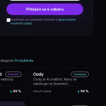
Přihlásit se k odběru
Souhlasím se zasíláním novinek a
zpracováním
osobních údajů
.
kategorie
Produktivita
.
d
Cody
Placené
Freemium
e webový
Cody je AI chatbot, který se
í
natrénuje na firemních
odely OpenAI
dokumentech a odpovídá
99
%
Otevřít detail
99
%
zaměstnancům i zákazn...