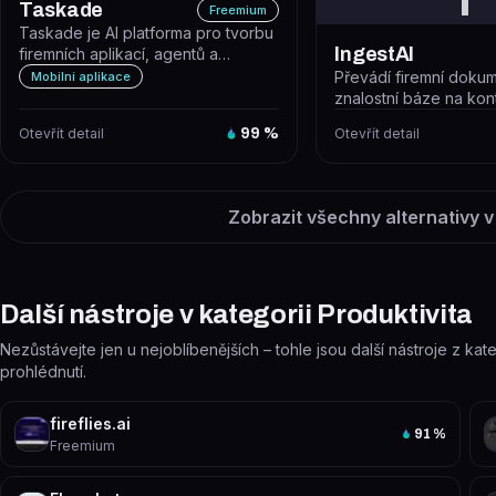
I
Taskade
Freemium
Taskade je AI platforma pro tvorbu
IngestAI
firemních aplikací, agentů a
automatizovaných workflow z jedi...
Převádí firemní doku
Mobilní aplikace
znalostní báze na ko
chatbota bez nutnosti
Otevřít detail
99
%
Otevřít detail
programování...
Zobrazit všechny alternativy v
Další nástroje v kategorii Produktivita
Nezůstávejte jen u nejoblíbenějších – tohle jsou další nástroje z kate
prohlédnutí.
fireflies.ai
91
%
Freemium