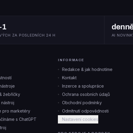
+1
denn
VÝCH ZA POSLEDNÍCH 24 H
AI NOVINK
INFORMACE
Redakce & jak hodnotíme
tností
Kontakt
ástroje
Inzerce a spolupráce
& žebříčky
Ochrana osobních údajů
i nástroj
Obchodní podmínky
je pro marketéry
Odmítnutí odpovědnosti
ačínáme s ChatGPT
Nastavení cookies
troj