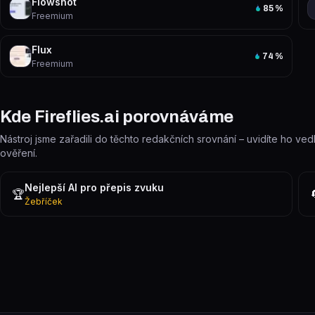
Flowshot
85
%
Freemium
Flux
74
%
Freemium
Kde Fireflies.ai porovnáváme
Nástroj jsme zařadili do těchto redakčních srovnání – uvidíte ho ved
ověření.
Nejlepší AI pro přepis zvuku
🏆
Žebříček