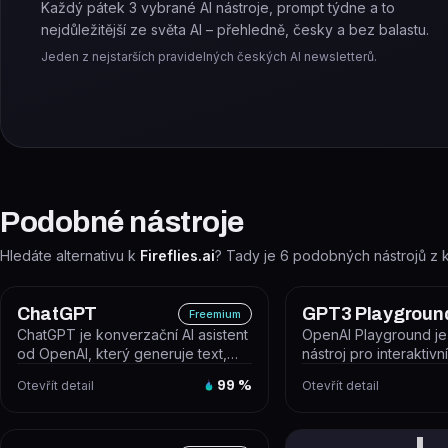
Každý pátek 3 vybrané AI nástroje, prompt týdne a to
nejdůležitější ze světa AI – přehledně, česky a bez balastu.
Jeden z nejstarších pravidelných českých AI newsletterů.
Podobné nástroje
Hledáte alternativu k
Fireflies.ai
? Tady je
6
podobných nástrojů z 
ChatGPT
GPT3 Playgroun
Freemium
ChatGPT je konverzační AI asistent
OpenAI Playground j
od OpenAI, který generuje text,
nástroj pro interaktivn
odpovídá na otázky, píše kód,...
experimentování s m
Otevřít detail
99
%
Otevřít detail
(GPT-4o, GP...