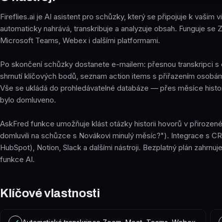
Fireflies.ai je AI asistent pro schůzky, který se připojuje k vašim
automaticky nahrává, transkribuje a analyzuje obsah. Funguje se
Microsoft Teams, Webex i dalšími platformami.
Po skončení schůzky dostanete e-mailem: přesnou transkripci s
shrnutí klíčových bodů, seznam action items s přiřazením osobám
Vše se ukládá do prohledávatelné databáze — přes měsíce historii
bylo domluveno.
AskFred funkce umožňuje klást otázky historii hovorů v přiroze
domluvili na schůzce s Novákovi minulý měsíc?"). Integrace s C
HubSpot), Notion, Slack a dalšími nástroji. Bezplatný plán zahrn
funkce AI.
Klíčové vlastnosti