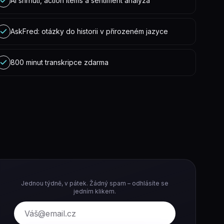
AI shrnutí, action items a sentiment analýza
AskFred: otázky do historii v přirozeném jazyce
800 minut transkripce zdarma
Jednou týdně, v pátek. Žádný spam – odhlásíte se
jedním klikem.
E-mail