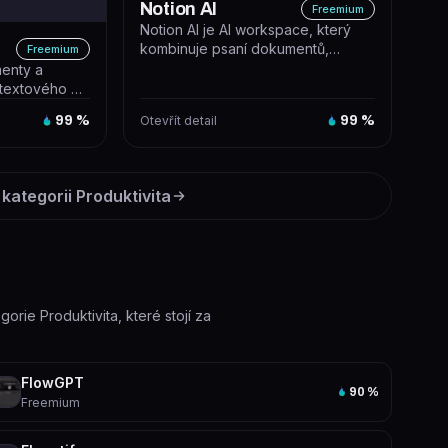
Notion AI
Freemium
Notion AI je AI workspace, který
kombinuje psaní dokumentů,
Freemium
správu projektů a automatizaci
menty a
úkolů...
ntextového AI
99
%
Otevřít detail
99
%
 kategorii
Produktivita
gorie Produktivita, které stojí za
FlowGPT
90
%
Freemium