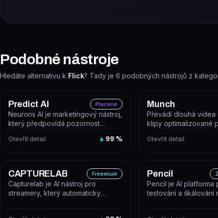
Podobné nástroje
Hledáte alternativu k
Flick
? Tady je
6
podobných nástrojů z katego
Predict AI
Munch
Placené
Neurons AI je marketingový nástroj,
Převádí dlouhá videa 
který předpovídá pozornost
klipy optimalizované p
zákazníků na reklamní vizuály ješ...
sítě. Munch automaticky
Otevřít detail
99
%
Otevřít detail
CAPTURELAB
Pencil
Freemium
Z
Capturelab je AI nástroj pro
Pencil je AI platforma
streamery, který automaticky
testování a škálování
detekuje a vystřihuje nejlepší herní
kreativ, která agreguj
m...