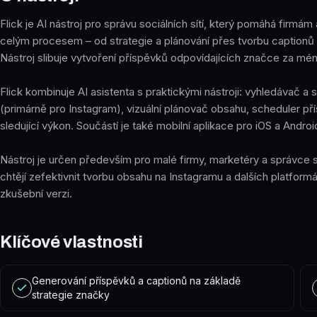
Flick je AI nástroj pro správu sociálních sítí, který pomáhá firmá
celým procesem – od strategie a plánování přes tvorbu captionů 
Nástroj slibuje vytvoření příspěvků odpovídajících značce za mén
Flick kombinuje AI asistenta s praktickými nástroji: vyhledávač a
(primárně pro Instagram), vizuální plánovač obsahu, scheduler pří
sledující výkon. Součástí je také mobilní aplikace pro iOS a Androi
Nástroj je určen především pro malé firmy, marketéry a správce soc
chtějí zefektivnit tvorbu obsahu na Instagramu a dalších platform
zkušební verzi.
Klíčové vlastnosti
Generování příspěvků a captionů na základě
strategie značky