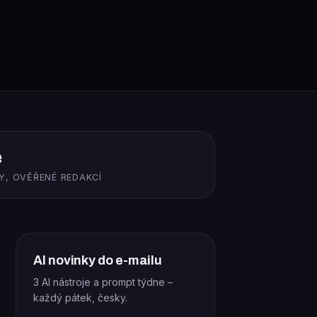
ě
Y, OVĚŘENÉ REDAKCÍ
AI novinky do e-mailu
3 AI nástroje a prompt týdne –
každý pátek, česky.