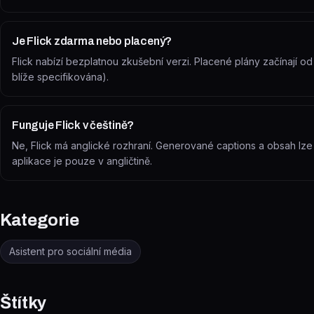
Je Flick zdarma nebo placený?
Flick nabízí bezplatnou zkušební verzi. Placené plány začínají od
blíže specifikována).
Funguje Flick v češtině?
Ne, Flick má anglické rozhraní. Generované captions a obsah lze
aplikace je pouze v angličtině.
Kategorie
Asistent pro sociální média
Štítky