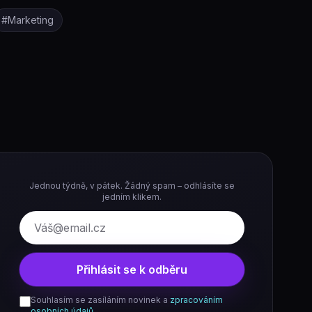
#
Marketing
Jednou týdně, v pátek. Žádný spam – odhlásíte se
jedním klikem.
E-mail
Přihlásit se k odběru
Souhlasím se zasíláním novinek a
zpracováním
osobních údajů
.