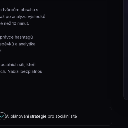
m a tvůrcům obsahu s
až po analýzu výsledků.
ě než 10 minut.
 správce hashtagů
spěvků a analytika
d.
iálních sítí, kteří
ách. Nabízí bezplatnou
AI plánování strategie pro sociální sítě