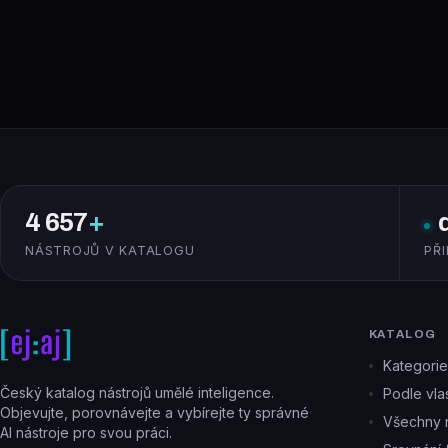
4 657
+
NÁSTROJŮ V KATALOGU
PŘ
KATALOG
Kategorie
Český katalog nástrojů umělé inteligence.
Podle vlas
Objevujte, porovnávejte a vybírejte ty správné
Všechny n
AI nástroje pro svou práci.