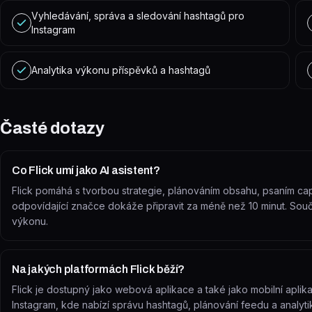
Vyhledávání, správa a sledování hashtagů pro
Instagram
Analytika výkonu příspěvků a hashtagů
Časté dotazy
Co Flick umí jako AI asistent?
Flick pomáhá s tvorbou strategie, plánováním obsahu, psaním cap
odpovídající značce dokáže připravit za méně než 10 minut. Souč
výkonu.
Na jakých platformách Flick běží?
Flick je dostupný jako webová aplikace a také jako mobilní aplik
Instagram, kde nabízí správu hashtagů, plánování feedu a analyti