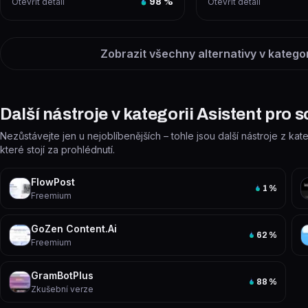
Otevřít detail
98
%
Otevřít detail
Zobrazit všechny alternativy v katego
Další nástroje v kategorii Asistent pro 
Nezůstávejte jen u nejoblíbenějších – tohle jsou další nástroje z kat
které stojí za prohlédnutí.
FlowPost
1
%
Freemium
GoZen Content.Ai
62
%
Freemium
GramBotPlus
88
%
Zkušební verze