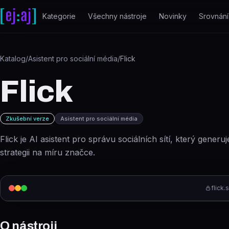
Přeskočit na obsah
Kategorie
Všechny nástroje
Novinky
Srovnání
Katalog
/
Asistent pro sociální média
/
Flick
Flick
Zkušební verze
Asistent pro sociální média
Flick je AI asistent pro správu sociálních sítí, který generu
strategii na míru značce.
flick.
O nástroji