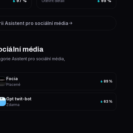
97
%
Otevřít detail
95
%
rii
Asistent pro sociální média
sociální média
egorie Asistent pro sociální média,
Focia
89
%
Placené
Gpt twit-bot
63
%
Zdarma