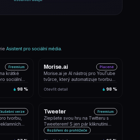
rie
Asistent pro sociální média
.
Morise.ai
Freemium
Placené
na krátké
Morise.ai je AI nástroj pro YouTube
ro sociální
tvůrce, který automatizuje tvorbu
 identif...
SEO metadat – generuje tit...
98
%
Otevřít detail
98
%
Tweeter
kušební verze
Freemium
 pro tvorbu,
Zlepšete svou hru na Twitteru s
 reklamních
Tweeterem! S jen pár kliknutími
e mode...
vytvořte personalizované a zajím...
Rozšíření do prohlížeče