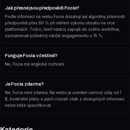
Jak přesné jsou předpovědi Focie?
Podle informací na webu Focia dosahují její algoritmy přesnosti
předpovědí přes 80 % při měření výkonu obsahu na více
platformách. Tvůrci, kteří nástroj zapojili do svého workflow,
zaznamenali průměrný nárůst engagementu o 15 %.
Funguje Focia v češtině?
Ne, Focia má anglické rozhraní.
Je Focia zdarma?
Ne, Focia není zdarma. Na webu je uveden cenový údaj od 1
$, konkrétní plány a jejich rozsah však z dostupných informací
nelze blíže specifikovat.
Kategorie