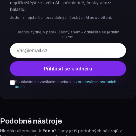
nejdůležitější ze světa AI – přehledně, česky a bez
balastu.
Jeden z nejstarších pravidelných českých AI newsletterů.
Jednou týdně, v pátek. Žádný spam – odhlásíte se jedním
klikem.
E-mail
Přihlásit se k odběru
Souhlasím se zasíláním novinek a
zpracováním osobních
údajů
.
Podobné nástroje
Hledáte alternativu k
Focia
? Tady je
6
podobných nástrojů z