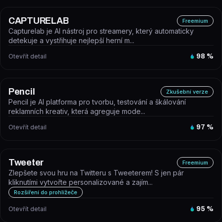
CAPTURELAB
Freemium
Capturelab je AI nástroj pro streamery, který automaticky
detekuje a vystřihuje nejlepší herní m...
Otevřít detail
98
%
Pencil
Zkušební verze
Pencil je AI platforma pro tvorbu, testování a škálování
reklamních kreativ, která agreguje mode...
Otevřít detail
97
%
Tweeter
Freemium
Zlepšete svou hru na Twitteru s Tweeterem! S jen pár
kliknutími vytvořte personalizované a zajím...
Rozšíření do prohlížeče
Otevřít detail
95
%