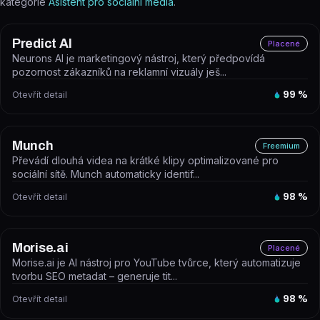
kategorie
Asistent pro sociální média
.
Predict AI
Placené
Neurons AI je marketingový nástroj, který předpovídá
pozornost zákazníků na reklamní vizuály ješ...
Otevřít detail
99
%
Munch
Freemium
Převádí dlouhá videa na krátké klipy optimalizované pro
sociální sítě. Munch automaticky identif...
Otevřít detail
98
%
Morise.ai
Placené
Morise.ai je AI nástroj pro YouTube tvůrce, který automatizuje
tvorbu SEO metadat – generuje tit...
Otevřít detail
98
%