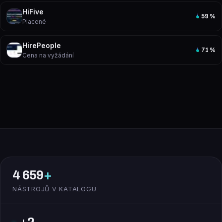
HiFive
59
%
Placené
HirePeople
71
%
Cena na vyžádání
4 659
+
NÁSTROJŮ V KATALOGU