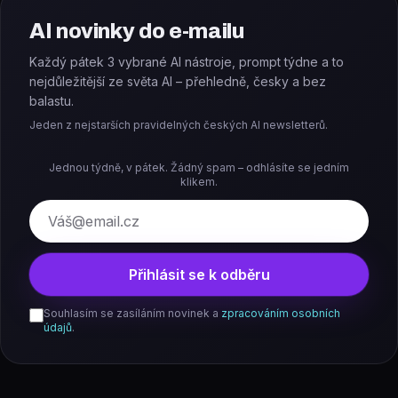
AI novinky do e-mailu
Každý pátek 3 vybrané AI nástroje, prompt týdne a to
nejdůležitější ze světa AI – přehledně, česky a bez
balastu.
Jeden z nejstarších pravidelných českých AI newsletterů.
Jednou týdně, v pátek. Žádný spam – odhlásíte se jedním
klikem.
E-mail
Přihlásit se k odběru
Souhlasím se zasíláním novinek a
zpracováním osobních
údajů
.