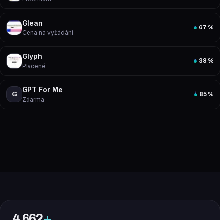
Glean
67
%
Cena na vyžádání
Glyph
38
%
Placené
GPT For Me
G
85
%
Zdarma
4 662
+