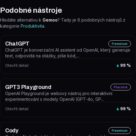
Podobné nástroje
Hledáte alternativu k
Gemoo
? Tady je
6
podobných nástrojů z
kategorie
Produktivita
.
ChatGPT
Freemium
ChatGPT je konverzační AI asistent od OpenAI, který generuje
text, odpovídá na otázky, píše kód,...
Otevřít detail
99
%
GPT3 Playground
Placené
OpenAI Playground je webový nástroj pro interaktivní
experimentování s modely OpenAI (GPT-4o, GP...
Otevřít detail
99
%
Cody
Freemium