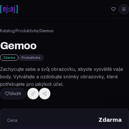
Přeskočit na obsah
Katalog
/
Produktivita
/
Gemoo
Gemoo
Zdarma
Produktivita
Zachycujte sebe a svůj obrazovku, abyste vysvětlili vaše
body. Vytvářejte a ozdobujte snímky obrazovky, které
potřebujete pro jakýkoli účel.
Uložit
Zdarma
Cena