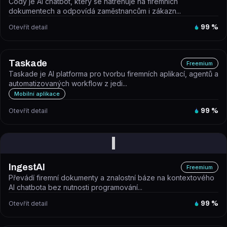
Cody je AI chatbot, který se natrénuje na firemních
dokumentech a odpovídá zaměstnancům i zákazn...
Otevřít detail
99
%
Taskade
Freemium
Taskade je AI platforma pro tvorbu firemních aplikací, agentů a
automatizovaných workflow z jedi...
Mobilní aplikace
Otevřít detail
99
%
I
IngestAI
Freemium
Převádí firemní dokumenty a znalostní báze na kontextového
AI chatbota bez nutnosti programování...
Otevřít detail
99
%