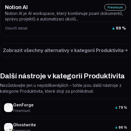
Notion AI
Freemium
Notion AI je AI workspace, který kombinuje psaní dokumentů,
správu projektů a automatizaci úkolů...
Otevřít detail
99
%
Zobrazit všechny alternativy v kategorii
Produktivita
Další nástroje v kategorii Produktivita
Nezůstávejte jen u nejoblíbenějších – tohle jsou další nástroje z
kategorie Produktivita, které stojí za prohlédnutí.
GenForge
79
%
Freemium
Ghostwrite
96
%
Freemium