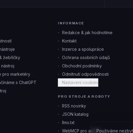
INFORMACE
Redakce & jak hodnotíme
tností
Kontakt
ástroje
Inzerce a spolupráce
& žebříčky
Ochrana osobních údajů
i nástroj
Obchodní podmínky
je pro marketéry
Odmítnutí odpovědnosti
ačínáme s ChatGPT
Nastavení cookies
troj
PRO STROJE A ROBOTY
RSS novinky
JSON katalog
llms.txt
Používáme nezbyt
WebMCP pro agenty