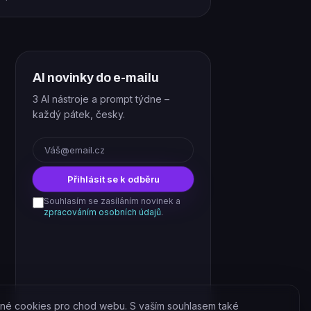
AI novinky do e-mailu
3 AI nástroje a prompt týdne –
každý pátek, česky.
E-mail
Přihlásit se k odběru
Souhlasím se zasíláním novinek a
zpracováním osobních údajů
.
né cookies pro chod webu. S vaším souhlasem také