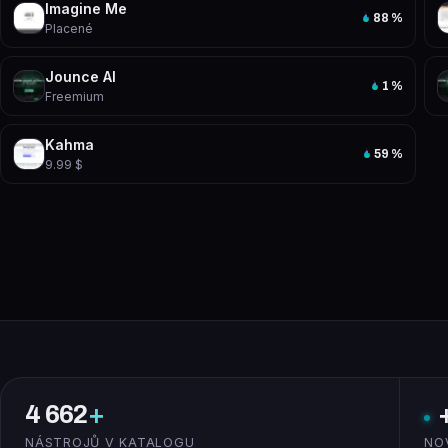
Imagine Me
88
%
Placené
Jounce AI
1
%
Freemium
Kahma
59
%
9.99 $
4 662
+
NÁSTROJŮ V KATALOGU
NO