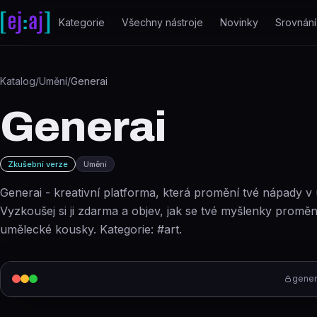
Přeskočit na obsah
Kategorie
Všechny nástroje
Novinky
Srovnání
Katalog
/
Umění
/
Generai
Generai
Zkušební verze
Umění
Generai - kreativní platforma, která promění tvé nápady v 
Vyzkoušej si ji zdarma a objev, jak se tvé myšlenky proměn
umělecké kousky. Kategorie: #art.
genera