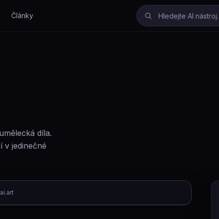
Články
umělecká díla.
í v jedinečné
i.art