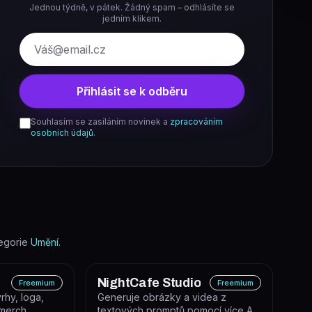
Jednou týdně, v pátek. Žádný spam – odhlásíte se
jedním klikem.
E-mail
Přihlásit se k odběru
Souhlasím se zasíláním novinek a
zpracováním
osobních údajů
.
egorie
Umění
.
NightCafe Studio
Freemium
Freemium
rhy, loga,
Generuje obrázky a videa z
 merch
textových promptů pomocí více AI