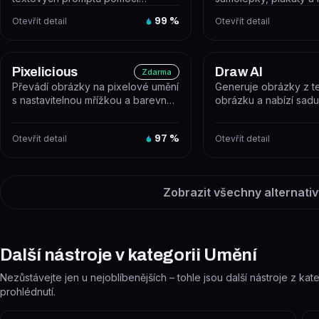
vlastních AI modelů s důrazem na
pomocí AI na základě
Otevřít detail
99
%
Otevřít detail
uměleckou k...
popisu...
Pixelicious
Draw AI
Zdarma
Převádí obrázky na pixelové umění
Generuje obrázky z te
s nastavitelnou mřížkou a barevnou
obrázku a nabízí sadu 
paletou. Výsledky jsou vhod...
pro úpravu grafiky. Jde
Otevřít detail
97
%
Otevřít detail
Zobrazit všechny alternativ
Další nástroje v kategorii Umění
Nezůstávejte jen u nejoblíbenějších – tohle jsou další nástroje z kat
prohlédnutí.