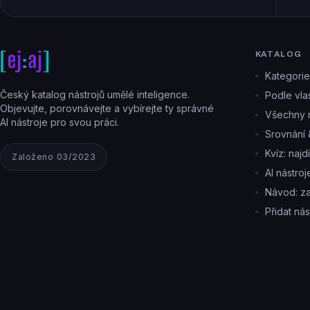
KATALOG
Kategorie
Český katalog nástrojů umělé inteligence.
Podle vlas
Objevujte, porovnávejte a vybírejte ty správné
Všechny n
AI nástroje pro svou práci.
Srovnání 
Kvíz: najd
Založeno 03/2023
AI nástro
Návod: z
Přidat nás