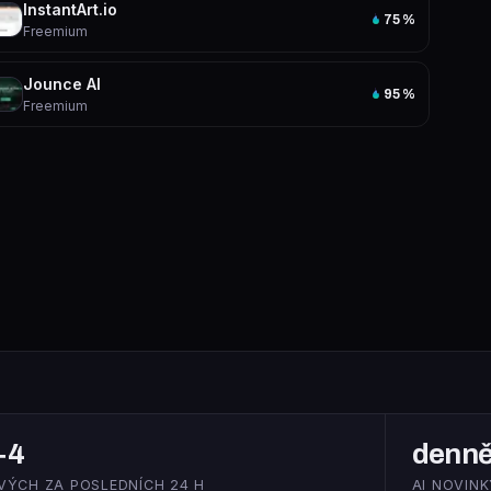
InstantArt.io
75
%
Freemium
Jounce AI
95
%
Freemium
+4
denn
VÝCH ZA POSLEDNÍCH 24 H
AI NOVINK