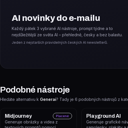
AI novinky do e-mailu
Každý pátek 3 vybrané AI nástroje, prompt týdne a to
nejdůležitější ze světa AI – přehledně, česky a bez balastu.
Jeden z nejstarších pravidelných českých AI newsletterů.
Podobné nástroje
Hledáte alternativu k
Generai
? Tady je
6
podobných nástrojů z kat
Midjourney
Playground AI
Placené
Generuje obrázky a videa z
Generuje grafické náv
textových promptů pomocí
samolepky, plakáty a