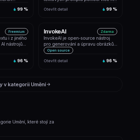
 textového
modelů najednou. NightCafe Studio
99
%
Otevřít detail
99
%
je...
InvokeAI
Freemium
Zdarma
xtu i z jiného
InvokeAI je open-source nástroj
AI nástrojů
pro generování a úpravu obrázků
 o...
pomocí modelů Stable Diffusion,...
Open source
96
%
Otevřít detail
96
%
y v kategorii
Umění
egorie Umění, které stojí za