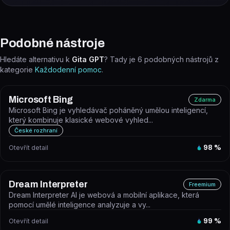
Podobné nástroje
Hledáte alternativu k
Gita GPT
? Tady je
6
podobných nástrojů z
kategorie
Každodenní pomoc
.
Microsoft Bing
Zdarma
Microsoft Bing je vyhledávač poháněný umělou inteligencí,
který kombinuje klasické webové vyhled...
České rozhraní
Otevřít detail
98
%
Dream Interpreter
Freemium
Dream Interpreter AI je webová a mobilní aplikace, která
pomocí umělé inteligence analyzuje a vy...
Otevřít detail
99
%