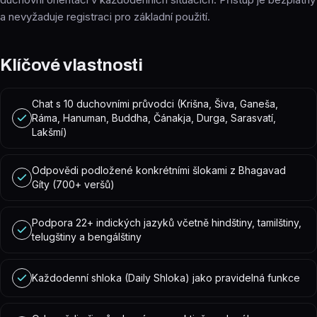
a nevyžaduje registraci pro základní použití.
Klíčové vlastnosti
Chat s 10 duchovními průvodci (Krišna, Šiva, Ganeša,
Ráma, Hanuman, Buddha, Čánakja, Durga, Sarasvatí,
Lakšmí)
Odpovědi podložené konkrétními šlokami z Bhagavad
Gíty (700+ veršů)
Podpora 22+ indických jazyků včetně hindštiny, tamilštiny,
telugštiny a bengálštiny
Každodenní shloka (Daily Shloka) jako pravidelná funkce