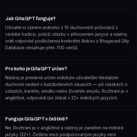
Jak GitaGPT funguje?
Uživatel si vybere jednoho z 10 duchovních průvodců z
védské tradice, položí otázku v přirozeném jazyce a nástroj
vrátí odpověď podloženou konkrétní šlokou z Bhagavad Gíty.
Databáze obsahuje přes 700 veršů.
Pro koho je GitaGPT určen?
Nástroj je primárně určen indickým uživatelům hledajícím
duchovní vedení v každodenních situacích — při otázkách o
vztazích, kariéře, smutku nebo životním smyslu. Rozhraní je v
angličtině, odpovědi lze získat v 22+ indických jazycích.
Funguje GitaGPT v češtině?
Ne. Rozhraní je v angličtině a nástroj je zaměřen na indické
jazyky (22+). Čeština mezi podporovanými jazyky není