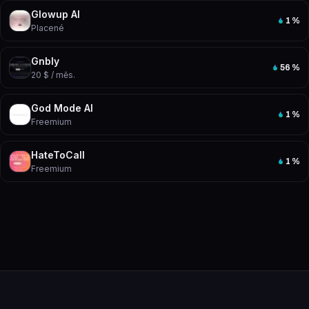
Glowup AI
1
%
Placené
Gnbly
56
%
20 $ / měs.
God Mode AI
1
%
Freemium
HateToCall
1
%
Freemium