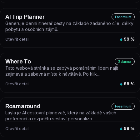
AI Trip Planner
Freemium
Generuje denní itinerář cesty na základě zadaného cíle, délky
pobytu a osobních zájmů.
Otevřít detail
99
%
Where To
Zdarma
Tato webová stránka se zabývá pomáháním lidem najít
zajímavá a zábavná místa k návštěvě. Po klik...
Otevřít detail
99
%
Roamaround
Freemium
Layla je AI cestovní plánovač, který na základě vašich
preferencí a rozpočtu sestaví personalizo...
Otevřít detail
98
%