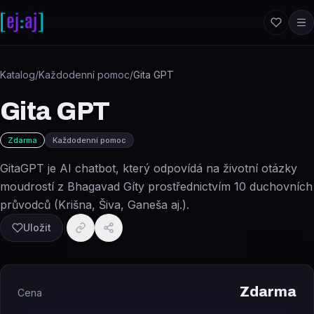
Přeskočit na obsah
Katalog
/
Každodenní pomoc
/
Gita GPT
Gita GPT
Zdarma
Každodenní pomoc
GitaGPT je AI chatbot, který odpovídá na životní otázky
moudrostí z Bhagavad Gíty prostřednictvím 10 duchovních
průvodců (Krišna, Šiva, Ganeša aj.).
Uložit
Zdarma
Cena