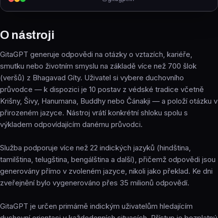
O nástroji
GitaGPT generuje odpovědi na otázky o vztazích, kariéře,
smutku nebo životním smyslu na základě více než 700 šlok
(veršů) z Bhagavad Gíty. Uživatel si vybere duchovního
průvodce — k dispozici je 10 postav z védské tradice včetně
Krišny, Šivy, Hanumana, Buddhy nebo Čánakji — a položí otázku v
přirozeném jazyce. Nástroj vrátí konkrétní shloku spolu s
výkladem odpovídajícím danému průvodci.
Služba podporuje více než 22 indických jazyků (hindština,
tamilština, telugština, bengálština a další), přičemž odpovědi jsou
generovány přímo v zvoleném jazyce, nikoli jako překlad. Ke dni
zveřejnění bylo vygenerováno přes 35 milionů odpovědí.
GitaGPT je určen primárně indickým uživatelům hledajícím
duchovní orientaci v každodenních situacích. Přístup je bezplatný