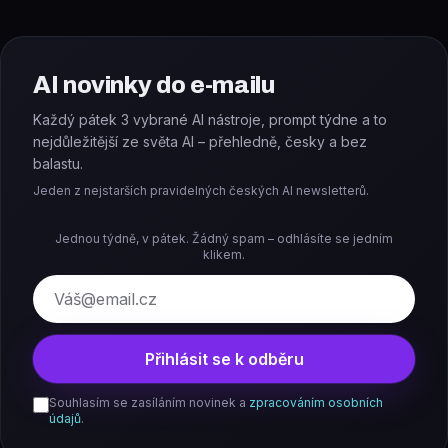
AI novinky do e-mailu
Každý pátek 3 vybrané AI nástroje, prompt týdne a to
nejdůležitější ze světa AI – přehledně, česky a bez
balastu.
Jeden z nejstarších pravidelných českých AI newsletterů.
Jednou týdně, v pátek. Žádný spam – odhlásíte se jedním
klikem.
E-mail
Přihlásit se k odběru
Souhlasím se zasíláním novinek a
zpracováním osobních
údajů
.