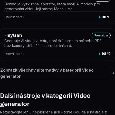
Genmo je výzkumná laboratoř, která vyvíjí AI modely pro
generování videí. Její nástroj Mochi umo...
Otevřít detail
98
%
HeyGen
Freemium
Generuje AI videa z textu, obrázků, prezentací nebo PDF –
bez kamery, střihačů ani produkčních d...
Otevřít detail
98
%
Zobrazit všechny alternativy v kategorii
Video
generátor
Další nástroje v kategorii Video
generátor
Nezůstávejte jen u nejoblíbenějších – tohle jsou další nástroje z