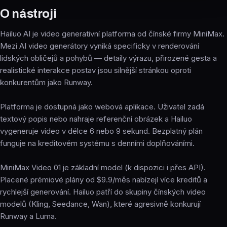
O nástroji
Hailuo AI je video generativní platforma od čínské firmy MiniMax.
Mezi AI video generátory vyniká specificky v renderování
lidských obličejů a pohybů — detaily výrazu, přirozené gesta a
realistické interakce postav jsou silnější stránkou oproti
konkurentům jako Runway.
Platforma je dostupná jako webová aplikace. Uživatel zadá
textový popis nebo nahraje referenční obrázek a Hailuo
vygeneruje video v délce 6 nebo 9 sekund. Bezplatný plán
funguje na kreditovém systému s denními doplňováními.
MiniMax Video 01 je základní model (k dispozici i přes API).
Placené prémiové plány od $9.9/měs nabízejí více kreditů a
rychlejší generování. Hailuo patří do skupiny čínských video
modelů (Kling, Seedance, Wan), které agresivně konkurují
Runway a Luma.