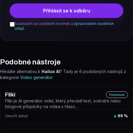
Přihlásit se k odběru
Souhlasím se zasíláním novinek a
zpracováním osobních
údajů
.
Podobné nástroje
Hledáte alternativu k
Hailuo AI
? Tady je
6
podobných nástrojů z
kategorie
Video generátor
.
Fliki
Freemium
Fliki je AI generátor videí, který převádí text, scénáře nebo
blogové příspěvky na videa s hlaso...
Otevřít detail
99
%