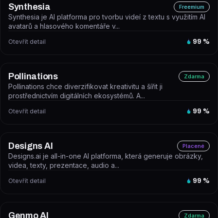
Synthesia
Freemium
Synthesia je AI platforma pro tvorbu videí z textu s využitím AI
avatarů a hlasového komentáře v...
Otevřít detail
99
%
Pollinations
Zdarma
Pollinations chce diverzifikovat kreativitu a šířit ji
prostřednictvím digitálních ekosystémů. A...
Otevřít detail
99
%
Designs AI
Placené
Designs.ai je all-in-one AI platforma, která generuje obrázky,
videa, texty, prezentace, audio a...
Otevřít detail
99
%
Genmo AI
Zdarma