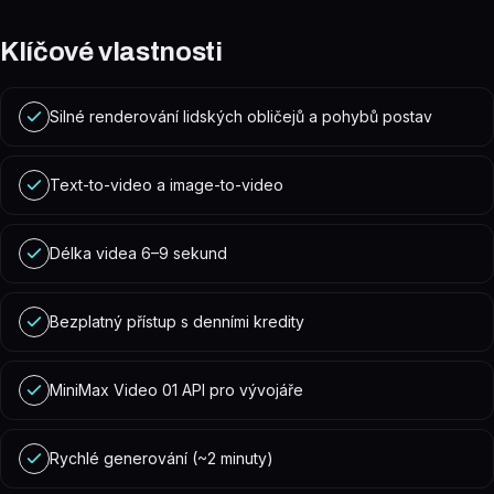
Klíčové vlastnosti
Silné renderování lidských obličejů a pohybů postav
Text-to-video a image-to-video
Délka videa 6–9 sekund
Bezplatný přístup s denními kredity
MiniMax Video 01 API pro vývojáře
Rychlé generování (~2 minuty)