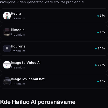
kategorie Video generátor, které stojí za prohlédnutí.
Hedra
1
%
Freemium
Himedia
1
%
Freemium
Hourone
H
94
%
Freemium
Image to Video AI
38
%
Freemium
ImageToVideoAI.net
1
%
Freemium
Kde Hailuo AI porovnáváme