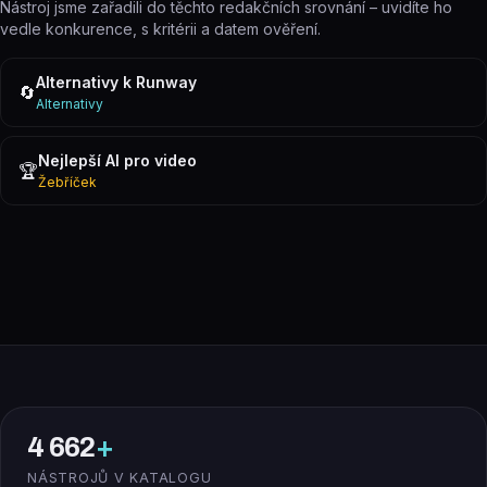
Nástroj jsme zařadili do těchto redakčních srovnání – uvidíte ho
vedle konkurence, s kritérii a datem ověření.
Alternativy k Runway
🔄
Alternativy
Nejlepší AI pro video
🏆
Žebříček
4 662
+
NÁSTROJŮ V KATALOGU