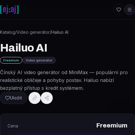
Přeskočit na obsah
Katalog
/
Video generátor
/
Hailuo AI
Hailuo AI
Freemium
Video generátor
Čínský AI video generátor od MiniMax — populární pro
realistické obličeje a pohyby postav. Hailuo nabízí
bezplatný přístup s kredit systémem.
Uložit
Freemium
Cena