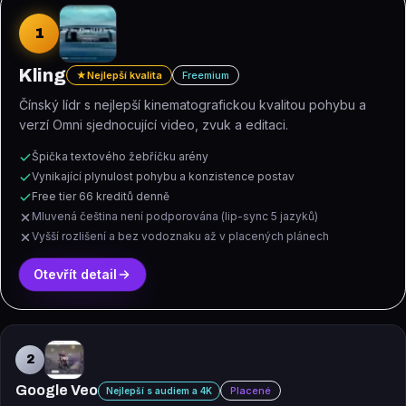
1
Kling
★
Nejlepší kvalita
Freemium
Čínský lídr s nejlepší kinematografickou kvalitou pohybu a
verzí Omni sjednocující video, zvuk a editaci.
Špička textového žebříčku arény
Vynikající plynulost pohybu a konzistence postav
Free tier 66 kreditů denně
Mluvená čeština není podporována (lip-sync 5 jazyků)
Vyšší rozlišení a bez vodoznaku až v placených plánech
Otevřít detail
2
Google Veo
Placené
Nejlepší s audiem a 4K