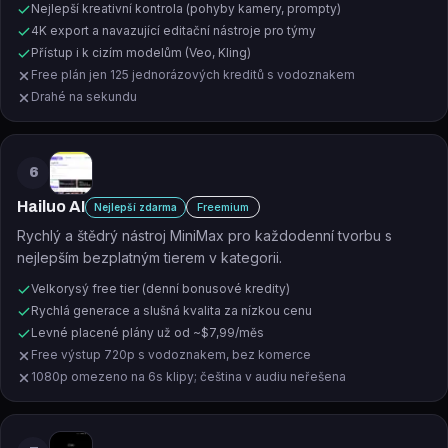
Nejlepší kreativní kontrola (pohyby kamery, prompty)
4K export a navazující editační nástroje pro týmy
Přístup i k cizím modelům (Veo, Kling)
Free plán jen 125 jednorázových kreditů s vodoznakem
Drahé na sekundu
6
Hailuo AI
Freemium
Nejlepší zdarma
Rychlý a štědrý nástroj MiniMax pro každodenní tvorbu s
nejlepším bezplatným tierem v kategorii.
Velkorysý free tier (denní bonusové kredity)
Rychlá generace a slušná kvalita za nízkou cenu
Levné placené plány už od ~$7,99/měs
Free výstup 720p s vodoznakem, bez komerce
1080p omezeno na 6s klipy; čeština v audiu neřešena