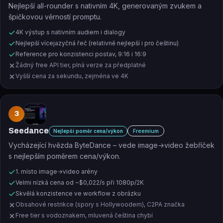
Nejlepší all-rounder s nativním 4K, generovaným zvukem a
špičkovou věrností promptu.
4K výstup s nativním audiem i dialogy
Nejlepší vícejazyčná řeč (relativně nejlepší i pro češtinu)
Reference pro konzistenci postav, 9:16 i 16:9
Žádný free API tier, plná verze za předplatné
Vyšší cena za sekundu, zejména ve 4K
3
Seedance
Freemium
Nejlepší poměr cena/výkon
Vycházející hvězda ByteDance – vede image→video žebříček
s nejlepším poměrem cena/výkon.
1. místo image→video arény
Velmi nízká cena od ~$0,022/s při 1080p/2K
Skvělá konzistence ve workflow z obrázku
Obsahové restrikce (spory s Hollywoodem), C2PA značka
Free tier s vodoznakem, mluvená čeština chybí