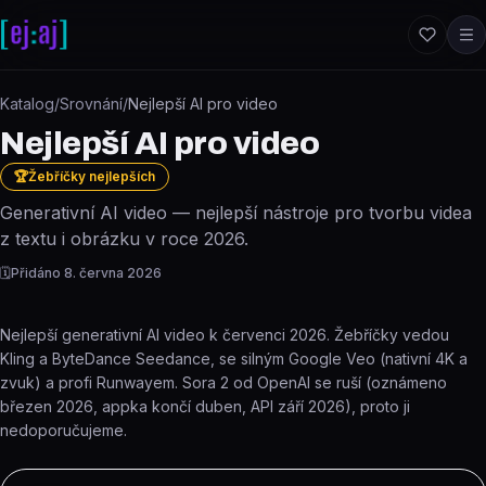
Přeskočit na obsah
Katalog
/
Srovnání
/
Nejlepší AI pro video
Nejlepší AI pro video
🏆
Žebříčky nejlepších
Generativní AI video — nejlepší nástroje pro tvorbu videa
z textu i obrázku v roce 2026.
🗓️
Přidáno
8. června 2026
Nejlepší generativní AI video k červenci 2026. Žebříčky vedou
Kling a ByteDance Seedance, se silným Google Veo (nativní 4K a
zvuk) a profi Runwayem. Sora 2 od OpenAI se ruší (oznámeno
březen 2026, appka končí duben, API září 2026), proto ji
nedoporučujeme.