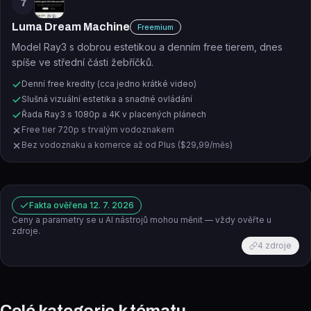
7
Luma Dream Machine
Freemium
Model Ray3 s dobrou estetikou a denním free tierem, dnes
spíše ve střední části žebříčků.
Denní free kredity (cca jedno krátké video)
Slušná vizuální estetika a snadné ovládání
Řada Ray3 s 1080p a 4K v placených plánech
Free tier 720p s trvalým vodoznakem
Bez vodoznaku a komerce až od Plus ($29,99/měs)
Fakta ověřena
12. 7. 2026
Ceny a parametry se u AI nástrojů mohou měnit — vždy ověřte u
zdroje.
4
zdroje