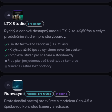
4
LTX Studio
Freemium
Rychlý a cenově dostupný model LTX-2 se 4K/50fps a celým
produkčním studiem pro storyboardy.
2. místo textového žebříčku (LTX-2 Fast)
4K výstup až 50 fps se synchronizovaným zvukem
Komplexní studio pro scénáře a storyboardy
Free plán jen jednorázové kredity, bez komerce
Mluvená čeština bez podpory
5
Runwayml
Placené
Nejlepší pro tvůrce
Profesionální nástroj pro tvůrce s modelem Gen-4.5 a
špičkovou kontrolou kamery a editace.