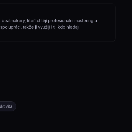
eatmakery, kteří chtějí profesionální mastering a
olupráci, takže ji využijí i ti, kdo hledají
ktivita