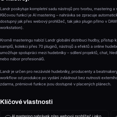
Landr poskytuje kompletní sadu nástrojů pro tvorbu, mastering a 
Klíčovou funkcí je AI mastering – nahrávka se zpracuje automatic
dostupný jak přes webový prohlížeč, tak jako plugin přímo v DAW (
workstation).
Kromě masteringu nabízí Landr globální distribuci hudby, přístup 
samplů, kolekci přes 70 pluginů, nástrojů a efektů a online hudeb
umožňuje spolupráci mezi hudebníky – sdílení projektů, chat, hle
nebo nábor profesionálů.
Landr je určen pro nezávislé hudebníky, producenty a beatmakery, 
workflow od produkce po vydání zvládnout bez nutnosti externího
zdarma, prémiové funkce jsou dostupné v placených plánech.
Klíčové vlastnosti
AI mastering nahrávek přes webový prohlížeč i jako