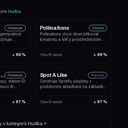
orie
Hudba
.
Pollinations
Freemium
Zdarma
generativní
Pollinations chce diverzifikovat
možňuje
kreativitu a šířit ji prostřednictvím
dílet hudbu...
digitálních ekosystémů. A...
99
%
Otevřít detail
99
%
Jingle Generator
Spot A Like
Freemium
Placené
opy, station ID
Generuje Spotify playlisty s
mocí AI
podobnými skladbami na základě
hovny zv...
zadané písně nebo interpreta.
97
%
Otevřít detail
97
%
y v kategorii
Hudba