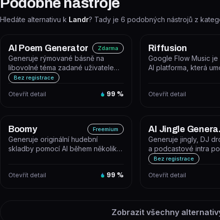
Podobné nástroje
Hledáte alternativu k
Landr
? Tady je
6
podobných nástrojů z kateg
AI Poem Generator
Riffusion
Zdarma
Generuje rýmované básně na
Google Flow Music je 
libovolné téma zadané uživatelem.
AI platforma, která u
Nástroj je dostupný zdarma online
vytvářet, remixovat a s
Bez registrace
b...
Otevřít detail
99
%
Otevřít detail
Boomy
AI 
Freemium
Generuje originální hudební
Generuje jingly, DJ dr
skladby pomocí AI během několika
a podcastové intra po
sekund. Boomy je webová
hlasové syntézy a kni
Bez registrace
platforma,...
Otevřít detail
99
%
Otevřít detail
Zobrazit všechny alternativ