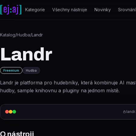
Přeskočit na obsah
Kategorie
Všechny nástroje
Novinky
Srovnání
Katalog
/
Hudba
/
Landr
Landr
Freemium
Hudba
Landr je platforma pro hudebníky, která kombinuje AI maste
hudby, sample knihovnu a pluginy na jednom místě.
landr
O nástroji