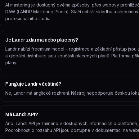
AI mastering je dostupný dvěma způsoby: přes webový prohlížeč 
DAW (LANDR Mastering Plugin). Stačí nahrát skladbu a algoritmu
profesionálního studia.
Je Landr zdarma nebo placený?
Landr nabízí freemium model – registrace a základní přístup js
a globální distribuce jsou součástí placených plánů. Platforma pří
plány.
Funguje Landr v češtině?
Ne, Landr má anglické rozhraní. Nástroj nepodporuje českou lokal
Má Landr API?
Ano, Landr API je zmíněno v dostupných informacích o platformě,
Podrobnosti o rozsahu API jsou dostupné v dokumentaci na web