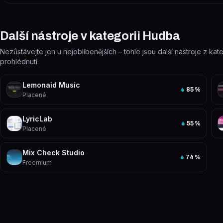
Další nástroje v kategorii Hudba
Nezůstávejte jen u nejoblíbenějších – tohle jsou další nástroje z kat
prohlédnutí.
Lemonaid Music
85
%
Placené
LyricLab
55
%
Placené
Mix Check Studio
74
%
Freemium