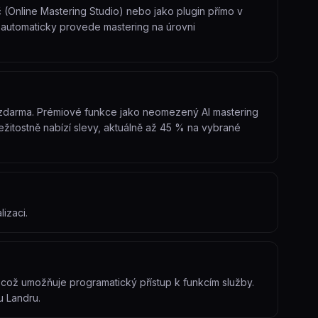
(Online Mastering Studio) nebo jako plugin přímo v
s automaticky provede mastering na úrovni
ou zdarma. Prémiové funkce jako neomezený AI mastering
ležitostně nabízí slevy, aktuálně až 45 % na vybrané
izaci.
 což umožňuje programatický přístup k funkcím služby.
u Landru.