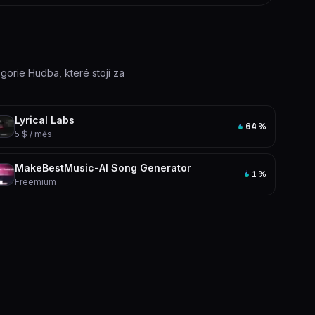
egorie Hudba, které stojí za
Lyrical Labs
64
%
5 $ / měs.
MakeBestMusic-Al Song Generator
1
%
Freemium