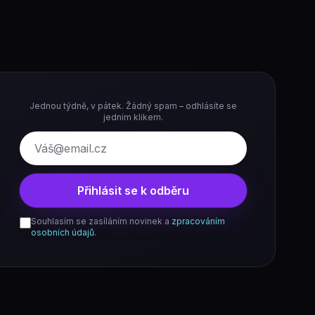
Jednou týdně, v pátek. Žádný spam – odhlásíte se
jedním klikem.
E-mail
Přihlásit se k odběru
Souhlasím se zasíláním novinek a
zpracováním
osobních údajů
.