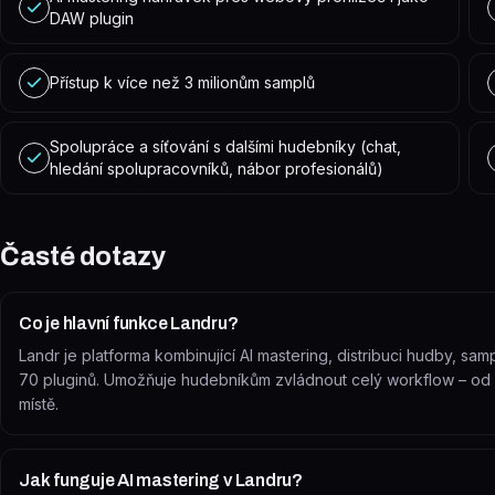
DAW plugin
Přístup k více než 3 milionům samplů
Spolupráce a síťování s dalšími hudebníky (chat,
hledání spolupracovníků, nábor profesionálů)
Časté dotazy
Co je hlavní funkce Landru?
Landr je platforma kombinující AI mastering, distribuci hudby, sa
70 pluginů. Umožňuje hudebníkům zvládnout celý workflow – od
místě.
Jak funguje AI mastering v Landru?