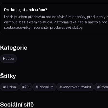
Pro koho je Landr určen?
Landr je určen především pro nezávislé hudebníky, producenty a b
distribuci bez externího studia. Platforma také nabízí nástroje pro sp
spolupracovníky nebo chtějí prodávat své služby.
Kategorie
Hudba
Štítky
#
Hudba
#
API
#
Freemium
#
Generování zvuku
#
Produ
Sociální sítě