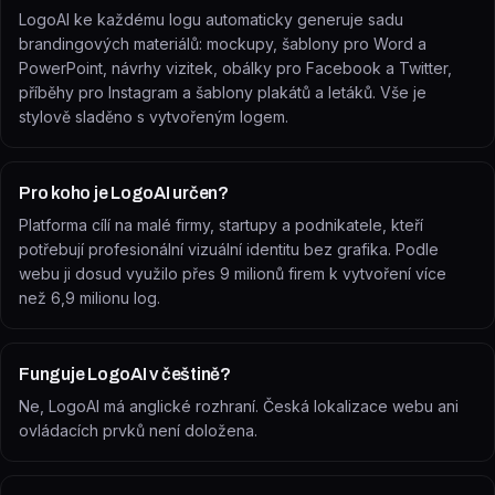
LogoAI ke každému logu automaticky generuje sadu
brandingových materiálů: mockupy, šablony pro Word a
PowerPoint, návrhy vizitek, obálky pro Facebook a Twitter,
příběhy pro Instagram a šablony plakátů a letáků. Vše je
stylově sladěno s vytvořeným logem.
Pro koho je LogoAI určen?
Platforma cílí na malé firmy, startupy a podnikatele, kteří
potřebují profesionální vizuální identitu bez grafika. Podle
webu ji dosud využilo přes 9 milionů firem k vytvoření více
než 6,9 milionu log.
Funguje LogoAI v češtině?
Ne, LogoAI má anglické rozhraní. Česká lokalizace webu ani
ovládacích prvků není doložena.