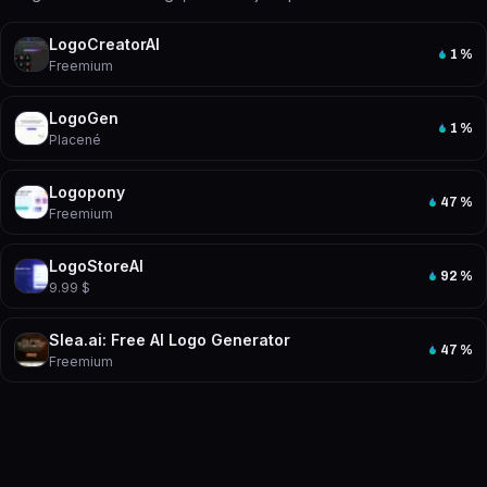
LogoCreatorAI
1
%
Freemium
LogoGen
1
%
Placené
Logopony
47
%
Freemium
LogoStoreAI
92
%
9.99 $
Slea.ai: Free AI Logo Generator
47
%
Freemium