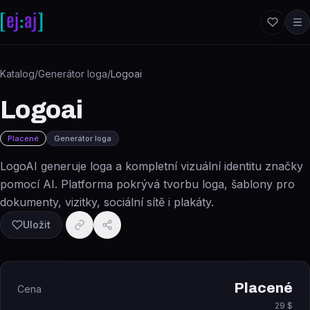
Přeskočit na obsah
Katalog
/
Generátor loga
/
Logoai
Logoai
Placené
Generátor loga
LogoAI generuje loga a kompletní vizuální identitu značky
pomocí AI. Platforma pokrývá tvorbu loga, šablony pro
dokumenty, vizitky, sociální sítě i plakáty.
Uložit
Placené
Cena
29 $