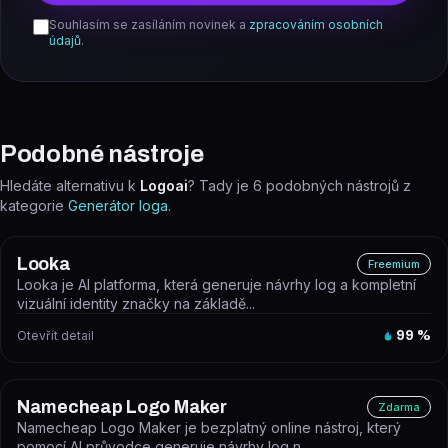
Souhlasím se zasíláním novinek a
zpracováním osobních
údajů
.
Podobné nástroje
Hledáte alternativu k
Logoai
? Tady je
6
podobných nástrojů z
kategorie
Generátor loga
.
Looka
Freemium
Looka je AI platforma, která generuje návrhy log a kompletní
vizuální identity značky na základě...
Otevřít detail
99
%
Namecheap Logo Maker
Zdarma
Namecheap Logo Maker je bezplatný online nástroj, který
pomocí AI průvodce generuje návrhy log n...