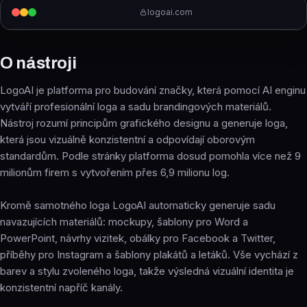
logoai.com
O nástroji
LogoAI je platforma pro budování značky, která pomocí AI enginu
vytváří profesionální loga a sadu brandingových materiálů.
Nástroj rozumí principům grafického designu a generuje loga,
která jsou vizuálně konzistentní a odpovídají oborovým
standardům. Podle stránky platforma dosud pomohla více než 9
milionům firem s vytvořením přes 6,9 milionu log.
Kromě samotného loga LogoAI automaticky generuje sadu
navazujících materiálů: mockupy, šablony pro Word a
PowerPoint, návrhy vizitek, obálky pro Facebook a Twitter,
příběhy pro Instagram a šablony plakátů a letáků. Vše vychází z
barev a stylu zvoleného loga, takže výsledná vizuální identita je
konzistentní napříč kanály.