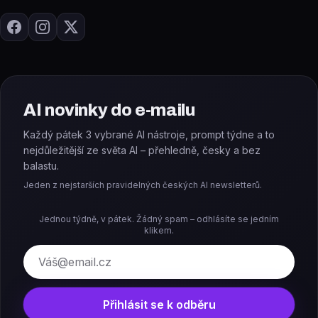
AI novinky do e-mailu
Každý pátek 3 vybrané AI nástroje, prompt týdne a to
nejdůležitější ze světa AI – přehledně, česky a bez
balastu.
Jeden z nejstarších pravidelných českých AI newsletterů.
Jednou týdně, v pátek. Žádný spam – odhlásíte se jedním
klikem.
E-mail
Přihlásit se k odběru