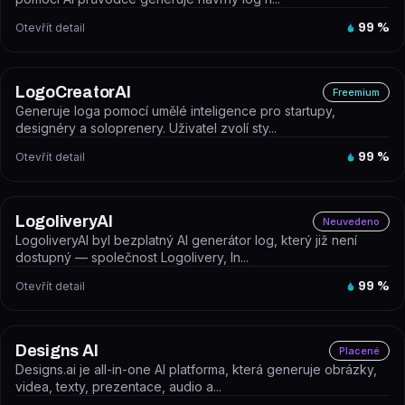
Otevřít detail
99
%
LogoCreatorAI
Freemium
Generuje loga pomocí umělé inteligence pro startupy,
designéry a soloprenery. Uživatel zvolí sty...
Otevřít detail
99
%
LogoliveryAI
Neuvedeno
LogoliveryAI byl bezplatný AI generátor log, který již není
dostupný — společnost Logolivery, In...
Otevřít detail
99
%
Designs AI
Placené
Designs.ai je all-in-one AI platforma, která generuje obrázky,
videa, texty, prezentace, audio a...