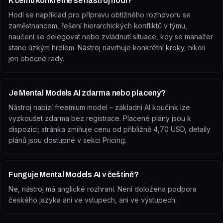
K čemu konkrétně se nástroj hodí?
Hodí se například pro přípravu obtížného rozhovoru se
zaměstnancem, řešení hierarchických konfliktů v týmu,
naučení se delegovat nebo zvládnutí situace, kdy se manažer
stane úzkým hrdlem. Nástroj navrhuje konkrétní kroky, nikoli
jen obecné rady.
Je Mental Models AI zdarma nebo placený?
Nástroj nabízí freemium model – základní AI koučink lze
vyzkoušet zdarma bez registrace. Placené plány jsou k
dispozici; stránka zmiňuje cenu od přibližně 4,70 USD, detaily
plánů jsou dostupné v sekci Pricing.
Funguje Mental Models AI v češtině?
Ne, nástroj má anglické rozhraní. Není doložena podpora
českého jazyka ani ve vstupech, ani ve výstupech.