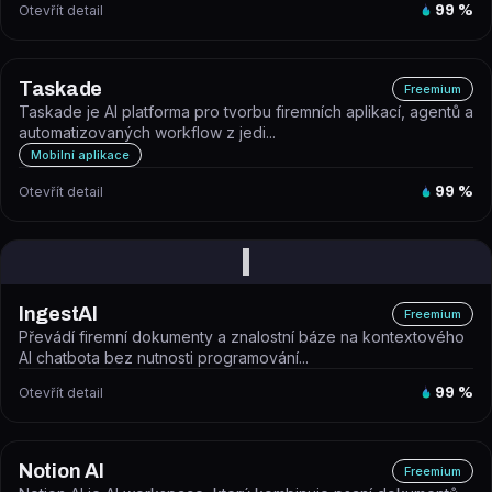
Otevřít detail
99
%
Taskade
Freemium
Taskade je AI platforma pro tvorbu firemních aplikací, agentů a
automatizovaných workflow z jedi...
Mobilní aplikace
Otevřít detail
99
%
I
IngestAI
Freemium
Převádí firemní dokumenty a znalostní báze na kontextového
AI chatbota bez nutnosti programování...
Otevřít detail
99
%
Notion AI
Freemium