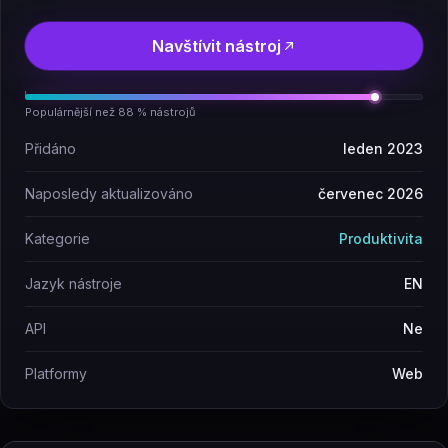
Navštívit nástroj
Populárnější než 88 % nástrojů
Přidáno
leden 2023
Naposledy aktualizováno
červenec 2026
Kategorie
Produktivita
Jazyk nástroje
EN
API
Ne
Platformy
Web