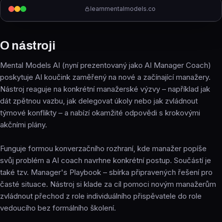
learnmentalmodels.co
O nástroji
Mental Models AI (nyní prezentovaný jako AI Manager Coach)
poskytuje AI koučink zaměřený na nové a začínající manažery.
Nástroj reaguje na konkrétní manažerské výzvy – například jak
dát zpětnou vazbu, jak delegovat úkoly nebo jak zvládnout
týmové konflikty – a nabízí okamžité odpovědi s krokovými
akčními plány.
Funguje formou konverzačního rozhraní, kde manažer popíše
svůj problém a AI coach navrhne konkrétní postup. Součástí je
také tzv. Manager's Playbook – sbírka připravených řešení pro
časté situace. Nástroj si klade za cíl pomoci novým manažerům
zvládnout přechod z role individuálního přispěvatele do role
vedoucího bez formálního školení.