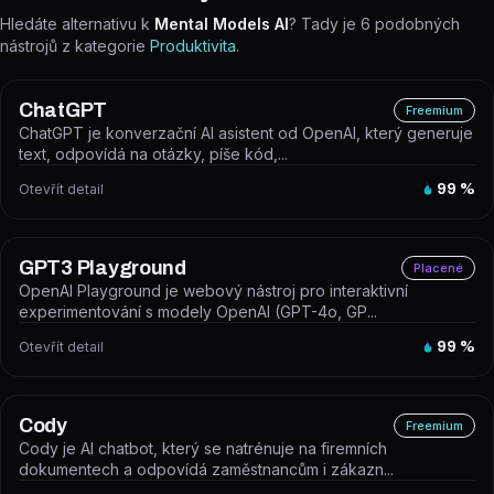
Hledáte alternativu k
Mental Models AI
? Tady je
6
podobných
nástrojů z kategorie
Produktivita
.
ChatGPT
Freemium
ChatGPT je konverzační AI asistent od OpenAI, který generuje
text, odpovídá na otázky, píše kód,...
Otevřít detail
99
%
GPT3 Playground
Placené
OpenAI Playground je webový nástroj pro interaktivní
experimentování s modely OpenAI (GPT-4o, GP...
Otevřít detail
99
%
Cody
Freemium
Cody je AI chatbot, který se natrénuje na firemních
dokumentech a odpovídá zaměstnancům i zákazn...