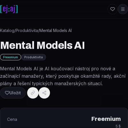
Přeskočit na obsah
Katalog
/
Produktivita
/
Mental Models AI
Mental Models AI
Freemium
Produktivita
Mental Models AI je AI koučovací nástroj pro nové a
začínající manažery, který poskytuje okamžité rady, akční
plány a řešení typických manažerských situací.
Uložit
Freemium
Cena
5 $