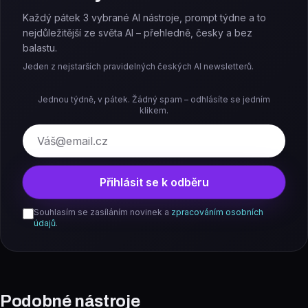
Každý pátek 3 vybrané AI nástroje, prompt týdne a to
nejdůležitější ze světa AI – přehledně, česky a bez
balastu.
Jeden z nejstarších pravidelných českých AI newsletterů.
Jednou týdně, v pátek. Žádný spam – odhlásíte se jedním
klikem.
E-mail
Přihlásit se k odběru
Souhlasím se zasíláním novinek a
zpracováním osobních
údajů
.
Podobné nástroje