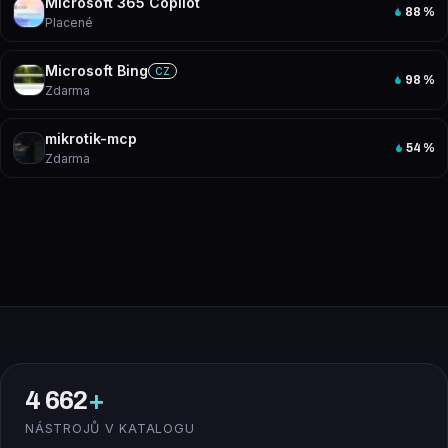
Microsoft 365 Copilot
88
%
Placené
Microsoft Bing
CZ
98
%
Zdarma
mikrotik-mcp
54
%
Zdarma
4 662
+
NÁSTROJŮ V KATALOGU