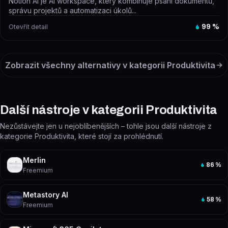
Notion AI je AI workspace, který kombinuje psaní dokumentů,
správu projektů a automatizaci úkolů...
Otevřít detail
99
%
Zobrazit všechny alternativy v kategorii
Produktivita
Další nástroje v kategorii Produktivita
Nezůstávejte jen u nejoblíbenějších – tohle jsou další nástroje z
kategorie Produktivita, které stojí za prohlédnutí.
Merlin
86
%
Freemium
Metastory AI
58
%
Freemium