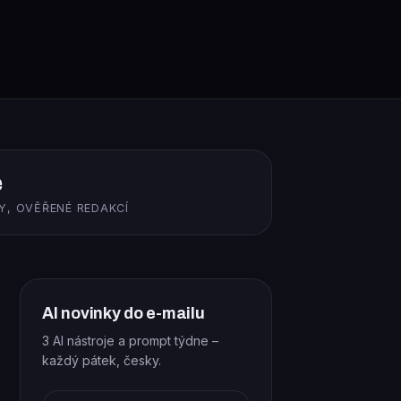
ě
Y, OVĚŘENÉ REDAKCÍ
AI novinky do e-mailu
3 AI nástroje a prompt týdne –
každý pátek, česky.
E-mail