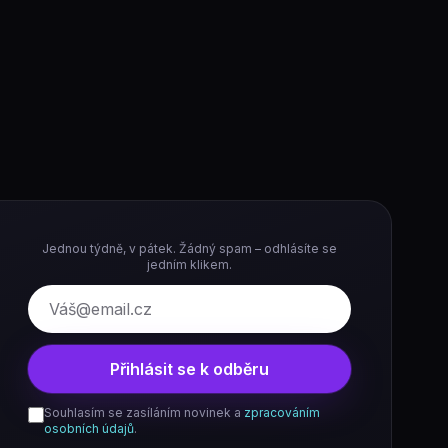
Jednou týdně, v pátek. Žádný spam – odhlásíte se
jedním klikem.
E-mail
Přihlásit se k odběru
Souhlasím se zasíláním novinek a
zpracováním
osobních údajů
.