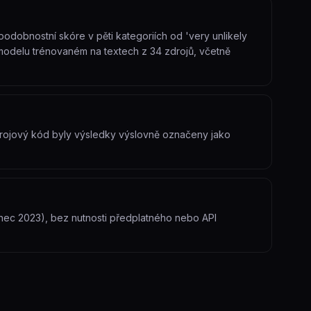
děpodobnostní skóre v pěti kategoriích od 'very unlikely
PT modelu trénovaném na textech z 34 zdrojů, včetně
zdrojový kód byly výsledky výslovně označeny jako
nec 2023), bez nutnosti předplatného nebo API
.