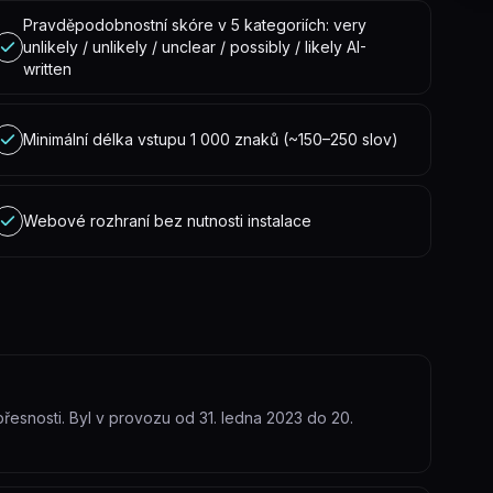
Pravděpodobnostní skóre v 5 kategoriích: very
unlikely / unlikely / unclear / possibly / likely AI-
written
Minimální délka vstupu 1 000 znaků (~150–250 slov)
Webové rozhraní bez nutnosti instalace
řesnosti. Byl v provozu od 31. ledna 2023 do 20.