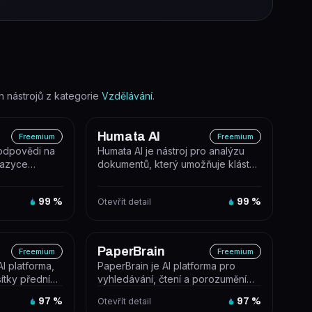
nástrojů z kategorie
Vzdělávání
.
Humata AI
Freemium
Freemium
odpovědi na
Humata AI je nástroj pro analýzu
jazyce
dokumentů, který umožňuje klást
lostní báze a
otázky nad nahranými soubory a...
99
%
Otevřít detail
99
%
PaperBrain
Freemium
Freemium
I platforma,
PaperBrain je AI platforma pro
sítky předních
vyhledávání, čtení a porozumění
e, G...
vědeckým článkům, která využívá
97
%
Otevřít detail
97
%
G...