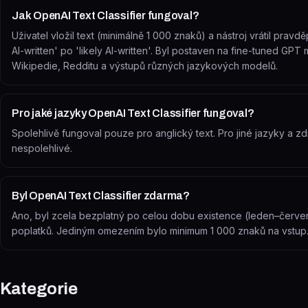
Jak OpenAI Text Classifier fungoval?
Uživatel vložil text (minimálně 1 000 znaků) a nástroj vrátil prav
AI-written' po 'likely AI-written'. Byl postaven na fine-tuned G
Wikipedie, Redditu a výstupů různých jazykových modelů.
Pro jaké jazyky OpenAI Text Classifier fungoval?
Spolehlivě fungoval pouze pro anglický text. Pro jiné jazyky a 
nespolehlivé.
Byl OpenAI Text Classifier zdarma?
Ano, byl zcela bezplatný po celou dobu existence (leden–červe
poplatků. Jediným omezením bylo minimum 1 000 znaků na vstup
Kategorie