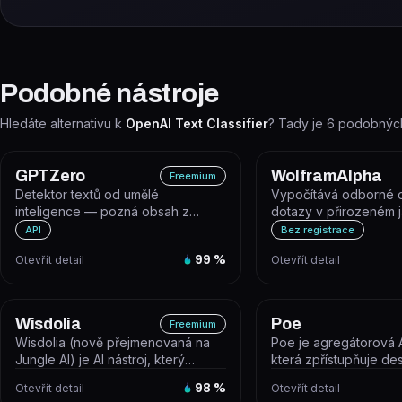
Podobné nástroje
Hledáte alternativu k
OpenAI Text Classifier
? Tady je
6
podobných 
GPTZero
WolframAlpha
Freemium
Detektor textů od umělé
Vypočítává odborné 
inteligence — pozná obsah z
dotazy v přirozeném 
ChatGPT, GPT-5, Claude i Gemini a
pomocí algoritmů, zna
API
Bez registrace
odhalí i p...
AI...
Otevřít detail
99
%
Otevřít detail
Wisdolia
Poe
Freemium
Wisdolia (nově přejmenovaná na
Poe je agregátorová A
Jungle AI) je AI nástroj, který
která zpřístupňuje de
automaticky generuje studijní fla...
AI modelů – GPT, Claud
Otevřít detail
98
%
Otevřít detail