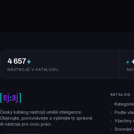
4 657
+
NÁSTROJŮ V KATALOGU
NO
KATALOG
Kategorie
Český katalog nástrojů umělé inteligence.
Podle vlas
Objevujte, porovnávejte a vybírejte ty správné
Všechny n
AI nástroje pro svou práci.
Srovnání 