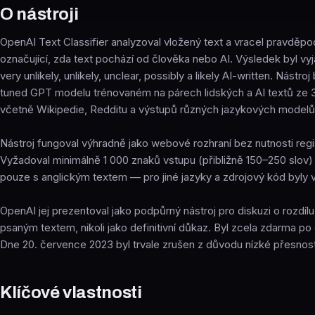
O nástroji
OpenAI Text Classifier analyzoval vložený text a vracel pravděp
označující, zda text pochází od člověka nebo AI. Výsledek byl vyj
very unlikely, unlikely, unclear, possibly a likely AI-written. Nástro
tuned GPT modelu trénovaném na párech lidských a AI textů ze 3
včetně Wikipedie, Redditu a výstupů různých jazykových modelů
Nástroj fungoval výhradně jako webové rozhraní bez nutnosti regis
Vyžadoval minimálně 1 000 znaků vstupu (přibližně 150–250 slov) 
pouze s anglickým textem — pro jiné jazyky a zdrojový kód byly 
OpenAI jej prezentoval jako podpůrný nástroj pro diskuzi o rozdílu
psaným textem, nikoli jako definitivní důkaz. Byl zcela zdarma p
Dne 20. července 2023 byl trvale zrušen z důvodu nízké přesnost
Klíčové vlastnosti