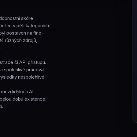
odobnostní skóre
ádřen v pěti kategoriích:
j byl postaven na fine-
4 různých zdrojů,
.
trace či API přístupu.
a spolehlivě pracoval
výsledky nespolehlivé.
 mezi lidsky a AI
o celou dobu existence.
i.