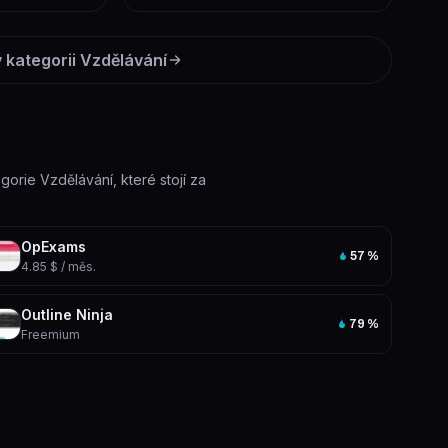
 kategorii
Vzdělávání
egorie Vzdělávání, které stojí za
OpExams
57
%
4.85 $ / měs.
Outline Ninja
79
%
Freemium