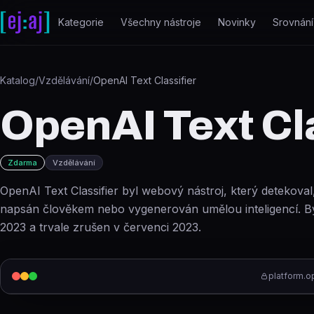
Přeskočit na obsah
Kategorie
Všechny nástroje
Novinky
Srovnání
Katalog
/
Vzdělávání
/
OpenAI Text Classifier
OpenAI Text Cla
Zdarma
Vzdělávání
OpenAI Text Classifier byl webový nástroj, který detekoval
napsán člověkem nebo vygenerován umělou inteligencí. By
2023 a trvale zrušen v červenci 2023.
platform.o