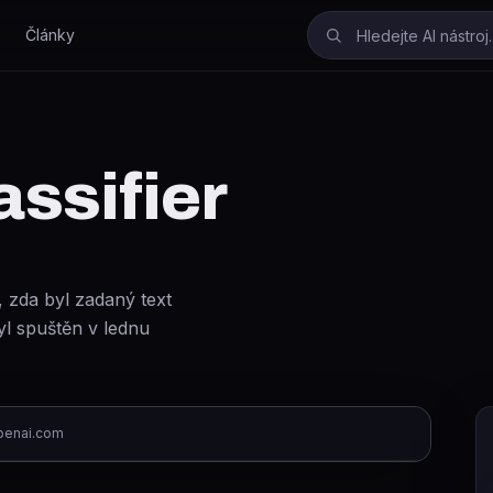
Články
ssifier
, zda byl zadaný text
l spuštěn v lednu
penai.com