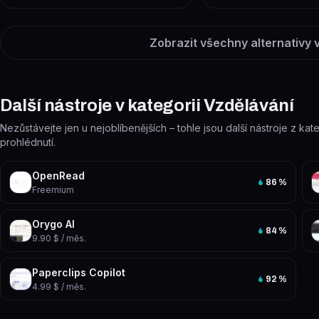
Zobrazit všechny alternativy v
Další nástroje v kategorii Vzdělávání
Nezůstávejte jen u nejoblíbenějších – tohle jsou další nástroje z kat
prohlédnutí.
OpenRead
86
%
Freemium
Orygo AI
84
%
9.90 $ / měs.
Paperclips Copilot
92
%
4.99 $ / měs.