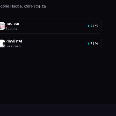
egorie Hudba, které stojí za
nuclear
39
%
Zdarma
PlaylistAI
78
%
Freemium