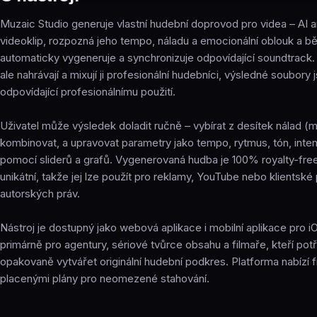
Muzaic Studio generuje vlastní hudební doprovod pro videa – AI a
videoklip, rozpozná jeho tempo, náladu a emocionální oblouk a 
automaticky vygeneruje a synchronizuje odpovídající soundtrack
ale nahrávají a mixují ji profesionální hudebníci, výsledné soubory 
odpovídající profesionálnímu použití.
Uživatel může výsledek doladit ručně – vybírat z desítek nálad (m
kombinovat, a upravovat parametry jako tempo, rytmus, tón, inten
pomocí sliderů a grafů. Vygenerovaná hudba je 100% royalty-free
unikátní, takže jej lze použít pro reklamy, YouTube nebo klientské
autorských práv.
Nástroj je dostupný jako webová aplikace i mobilní aplikace pro i
primárně pro agentury, sériové tvůrce obsahu a filmaře, kteří potř
opakovaně vytvářet originální hudební podkres. Platforma nabízí
placenými plány pro neomezené stahování.