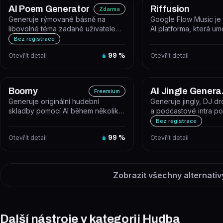
AI Poem Generator
Riffusion
Zdarma
Generuje rýmované básně na
Google Flow Music je 
libovolné téma zadané uživatelem.
AI platforma, která u
Nástroj je dostupný zdarma online
vytvářet, remixovat a s
Bez registrace
b...
Otevřít detail
99
%
Otevřít detail
Boomy
AI 
Freemium
Generuje originální hudební
Generuje jingly, DJ dr
skladby pomocí AI během několika
a podcastové intra po
sekund. Boomy je webová
hlasové syntézy a kni
Bez registrace
platforma,...
Otevřít detail
99
%
Otevřít detail
Zobrazit všechny alternativ
Další nástroje v kategorii Hudba