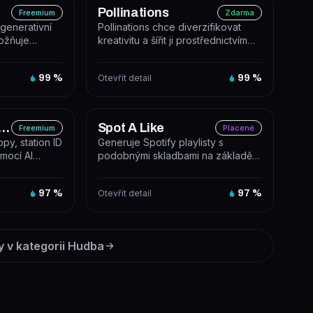
Pollinations
Freemium
Zdarma
generativní
Pollinations chce diverzifikovat
možňuje
kreativitu a šířit ji prostřednictvím
dílet hudbu...
digitálních ekosystémů. A...
99
%
Otevřít detail
99
%
Jingle Generator
Spot A Like
Freemium
Placené
opy, station ID
Generuje Spotify playlisty s
mocí AI
podobnými skladbami na základě
hovny zv...
zadané písně nebo interpreta.
97
%
Otevřít detail
97
%
y v kategorii
Hudba