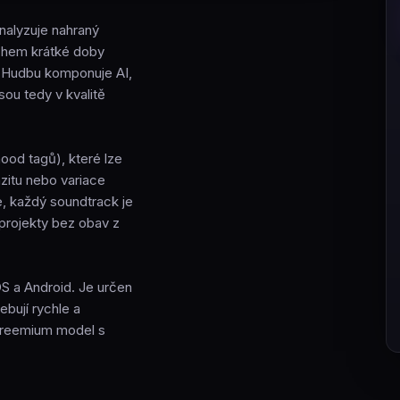
nalyzuje nahraný
během krátké doby
. Hudbu komponuje AI,
jsou tedy v kvalitě
ood tagů), které lze
zitu nebo variace
, každý soundtrack je
 projekty bez obav z
OS a Android. Je určen
ebují rychle a
 freemium model s