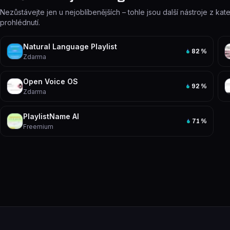
Nezůstávejte jen u nejoblíbenějších – tohle jsou další nástroje z kat
prohlédnutí.
Natural Language Playlist
82
%
Zdarma
Open Voice OS
92
%
Zdarma
PlaylistName AI
71
%
Freemium