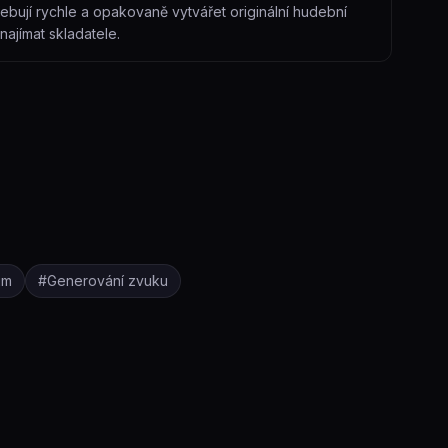
řebují rychle a opakovaně vytvářet originální hudební
najímat skladatele.
um
#
Generování zvuku