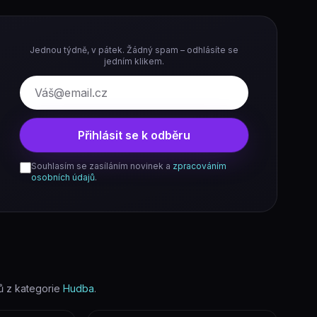
Jednou týdně, v pátek. Žádný spam – odhlásíte se
jedním klikem.
E-mail
Přihlásit se k odběru
Souhlasím se zasíláním novinek a
zpracováním
osobních údajů
.
 z kategorie
Hudba
.