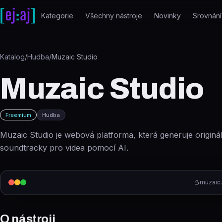
Přeskočit na obsah
Kategorie
Všechny nástroje
Novinky
Srovnání
Katalog
/
Hudba
/
Muzaic Studio
Muzaic Studio
Freemium
Hudba
Muzaic Studio je webová platforma, která generuje originá
soundtracky pro videa pomocí AI.
muzaic.
O nástroji