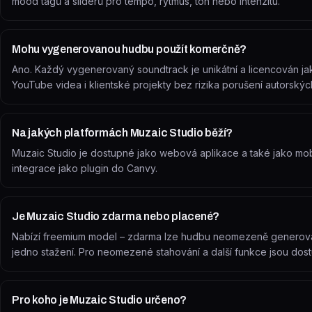
mood tagů a sliderů pro tempo, rytmus, tón nebo intenzitu.
Mohu vygenerovanou hudbu použít komerčně?
Ano. Každý vygenerovaný soundtrack je unikátní a licencován jako
YouTube videa i klientské projekty bez rizika porušení autorskýc
Na jakých platformách Muzaic Studio běží?
Muzaic Studio je dostupné jako webová aplikace a také jako mobi
integrace jako plugin do Canvy.
Je Muzaic Studio zdarma nebo placené?
Nabízí freemium model – zdarma lze hudbu neomezeně generovat 
jedno stažení. Pro neomezené stahování a další funkce jsou dos
Pro koho je Muzaic Studio určeno?