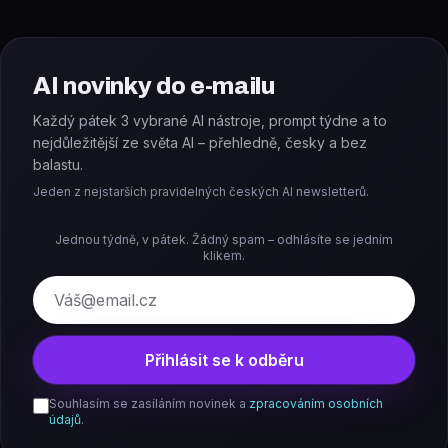
AI novinky do e-mailu
Každý pátek 3 vybrané AI nástroje, prompt týdne a to
nejdůležitější ze světa AI – přehledně, česky a bez
balastu.
Jeden z nejstarších pravidelných českých AI newsletterů.
Jednou týdně, v pátek. Žádný spam – odhlásíte se jedním
klikem.
E-mail
Přihlásit se k odběru
Souhlasím se zasíláním novinek a
zpracováním osobních
údajů
.