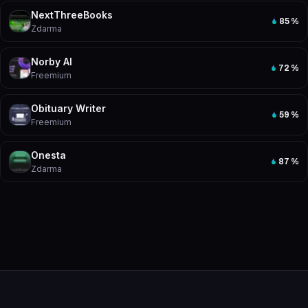
NextThreeBooks
85
%
Zdarma
Norby AI
72
%
Freemium
Obituary Writer
59
%
Freemium
Onesta
87
%
Zdarma