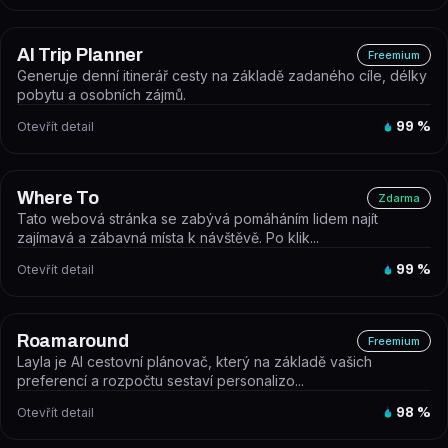
AI Trip Planner
Freemium
Generuje denní itinerář cesty na základě zadaného cíle, délky
pobytu a osobních zájmů.
Otevřít detail
99
%
Where To
Zdarma
Tato webová stránka se zabývá pomáháním lidem najít
zajímavá a zábavná místa k návštěvě. Po klik...
Otevřít detail
99
%
Roamaround
Freemium
Layla je AI cestovní plánovač, který na základě vašich
preferencí a rozpočtu sestaví personalizo...
Otevřít detail
98
%