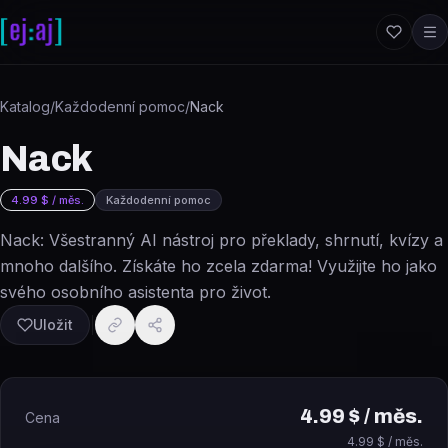
Přeskočit na obsah
Katalog
/
Každodenní pomoc
/
Nack
Nack
4.99 $ / měs.
Každodenní pomoc
Nack: Všestranný AI nástroj pro překlady, shrnutí, kvízy a
mnoho dalšího. Získáte ho zcela zdarma! Využijte ho jako
svého osobního asistenta pro život.
Uložit
4.99 $ / měs.
Cena
4.99 $ / měs.