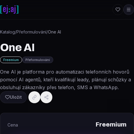
Přeskočit na obsah
Katalog
/
Přeformulování
/
One AI
One AI
Freemium
Přeformulování
One AI je platforma pro automatizaci telefonních hovorů
pomocí AI agentů, kteří kvalifikují leady, plánují schůzky a
obsluhují zákazníky přes telefon, SMS a WhatsApp.
Uložit
Freemium
Cena