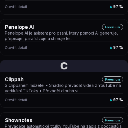
Otevřít detail
97
%
Penelope AI
Freemium
Penelope AI je asistent pro psaní, který pomocí AI generuje,
přepisuje, parafrázuje a shrnuje te...
Otevřít detail
97
%
C
Clippah
Freemium
S Clippahem můžete: • Snadno převádět videa z YouTube na
vertikální TikToky • Převádět dlouhá vi...
Otevřít detail
97
%
Shownotes
Freemium
Převádějte automatické titulky YouTube na zápis z podcastů s