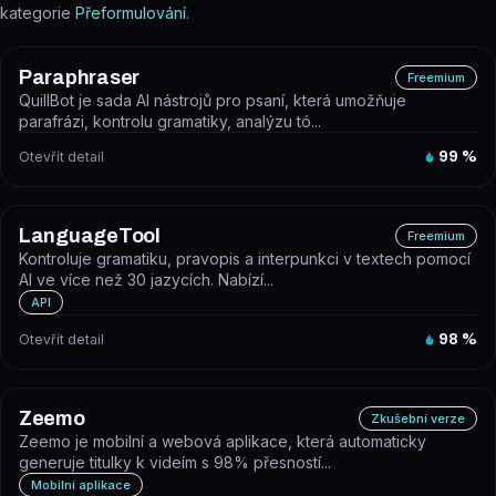
kategorie
Přeformulování
.
Paraphraser
Freemium
QuillBot je sada AI nástrojů pro psaní, která umožňuje
parafrázi, kontrolu gramatiky, analýzu tó...
Otevřít detail
99
%
LanguageTool
Freemium
Kontroluje gramatiku, pravopis a interpunkci v textech pomocí
AI ve více než 30 jazycích. Nabízí...
API
Otevřít detail
98
%
Zeemo
Zkušební verze
Zeemo je mobilní a webová aplikace, která automaticky
generuje titulky k videím s 98% přesností...
Mobilní aplikace