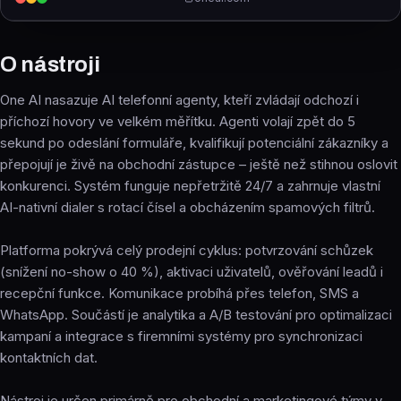
O nástroji
One AI nasazuje AI telefonní agenty, kteří zvládají odchozí i
příchozí hovory ve velkém měřítku. Agenti volají zpět do 5
sekund po odeslání formuláře, kvalifikují potenciální zákazníky a
přepojují je živě na obchodní zástupce – ještě než stihnou oslovit
konkurenci. Systém funguje nepřetržitě 24/7 a zahrnuje vlastní
AI-nativní dialer s rotací čísel a obcházením spamových filtrů.
Platforma pokrývá celý prodejní cyklus: potvrzování schůzek
(snížení no-show o 40 %), aktivaci uživatelů, ověřování leadů i
recepční funkce. Komunikace probíhá přes telefon, SMS a
WhatsApp. Součástí je analytika a A/B testování pro optimalizaci
kampaní a integrace s firemními systémy pro synchronizaci
kontaktních dat.
Nástroj je určen primárně pro obchodní a marketingové týmy v