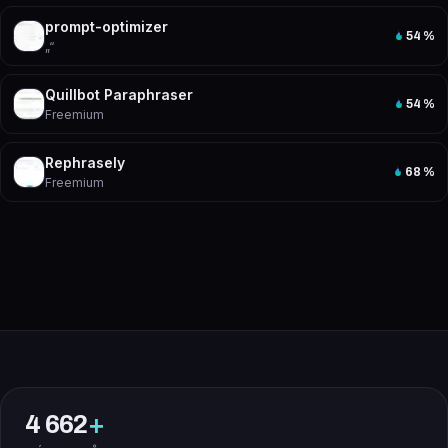
prompt-optimizer
54
%
„“
Quillbot Paraphraser
54
%
Freemium
Rephrasely
68
%
Freemium
4 662
+