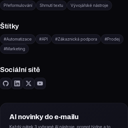
Přeformulování
Shrnutí textu
Vývojářské nástroje
Štítky
#
Automatizace
#
API
#
Zákaznická podpora
#
Prodej
#
Marketing
Sociální sítě
AI novinky do e-mailu
Každý pátek 3 vybrané AI nástroje, prompt týdne a to