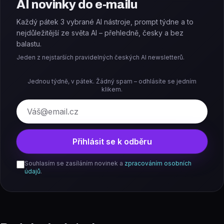
AI novinky do e-mailu
Každý pátek 3 vybrané AI nástroje, prompt týdne a to
nejdůležitější ze světa AI – přehledně, česky a bez
balastu.
Jeden z nejstarších pravidelných českých AI newsletterů.
Jednou týdně, v pátek. Žádný spam – odhlásíte se jedním
klikem.
E-mail
Přihlásit se k odběru
Souhlasím se zasíláním novinek a
zpracováním osobních
údajů
.