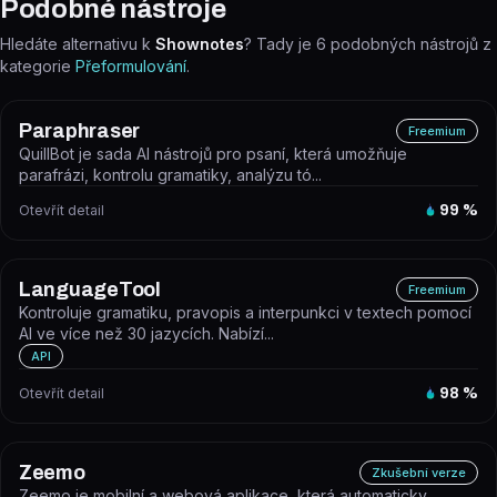
Podobné nástroje
Hledáte alternativu k
Shownotes
? Tady je
6
podobných nástrojů z
kategorie
Přeformulování
.
Paraphraser
Freemium
QuillBot je sada AI nástrojů pro psaní, která umožňuje
parafrázi, kontrolu gramatiky, analýzu tó...
Otevřít detail
99
%
LanguageTool
Freemium
Kontroluje gramatiku, pravopis a interpunkci v textech pomocí
AI ve více než 30 jazycích. Nabízí...
API
Otevřít detail
98
%
Zeemo
Zkušební verze
Zeemo je mobilní a webová aplikace, která automaticky