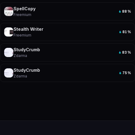
SpellCopy
88
%
Freemium
Stealth Writer
81
%
Freemium
StudyCrumb
83
%
Zdarma
StudyCrumb
75
%
Zdarma