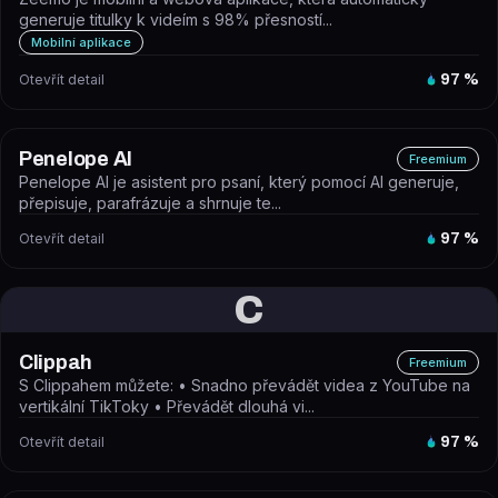
generuje titulky k videím s 98% přesností...
Mobilní aplikace
Otevřít detail
97
%
Penelope AI
Freemium
Penelope AI je asistent pro psaní, který pomocí AI generuje,
přepisuje, parafrázuje a shrnuje te...
Otevřít detail
97
%
C
Clippah
Freemium
S Clippahem můžete: • Snadno převádět videa z YouTube na
vertikální TikToky • Převádět dlouhá vi...
Otevřít detail
97
%