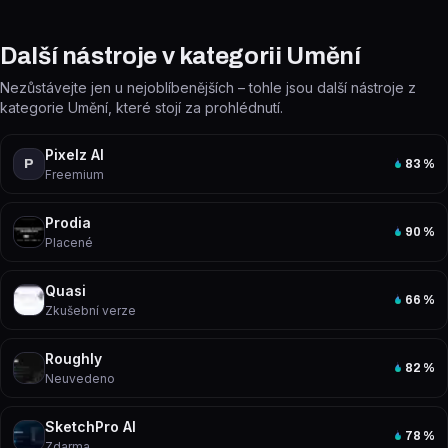
Další nástroje v kategorii Umění
Nezůstávejte jen u nejoblíbenějších – tohle jsou další nástroje z
kategorie Umění, které stojí za prohlédnutí.
Pixelz AI
P
83
%
Freemium
Prodia
90
%
Placené
Quasi
66
%
Zkušební verze
Roughly
82
%
Neuvedeno
SketchPro AI
78
%
Zdarma