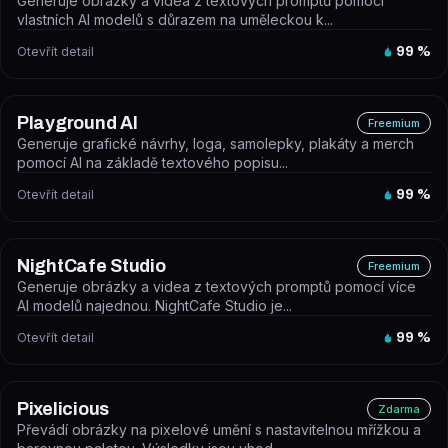
Generuje obrázky a videa z textových promptů pomocí
vlastních AI modelů s důrazem na uměleckou k...
Otevřít detail
99
%
Playground AI
Freemium
Generuje grafické návrhy, loga, samolepky, plakáty a merch
pomocí AI na základě textového popisu...
Otevřít detail
99
%
NightCafe Studio
Freemium
Generuje obrázky a videa z textových promptů pomocí více
AI modelů najednou. NightCafe Studio je...
Otevřít detail
99
%
Pixelicious
Zdarma
Převádí obrázky na pixelové umění s nastavitelnou mřížkou a