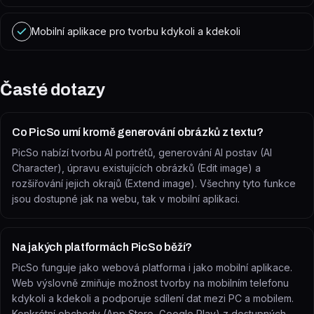
Mobilní aplikace pro tvorbu kdykoli a kdekoli
Časté dotazy
Co PicSo umí kromě generování obrázků z textu?
PicSo nabízí tvorbu AI portrétů, generování AI postav (AI
Character), úpravu existujících obrázků (Edit image) a
rozšiřování jejich okrajů (Extend image). Všechny tyto funkce
jsou dostupné jak na webu, tak v mobilní aplikaci.
Na jakých platformách PicSo běží?
PicSo funguje jako webová platforma i jako mobilní aplikace.
Web výslovně zmiňuje možnost tvorby na mobilním telefonu
kdykoli a kdekoli a podporuje sdílení dat mezi PC a mobilem.
Konkrétní obchody (App Store, Google Play) z dostupných