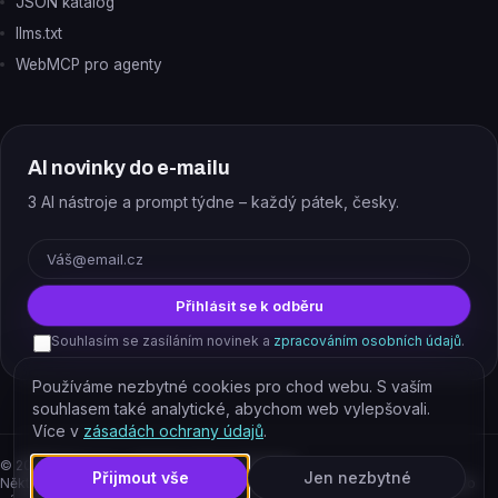
JSON katalog
llms.txt
WebMCP pro agenty
AI novinky do e-mailu
3 AI nástroje a prompt týdne – každý pátek, česky.
E-mail
Přihlásit se k odběru
Souhlasím se zasíláním novinek a
zpracováním osobních údajů
.
Používáme nezbytné cookies pro chod webu. S vaším
souhlasem také analytické, abychom web vylepšovali.
Více v
zásadách ochrany údajů
.
©
2026
EJAJ s.r.o. – všechna práva vyhrazena.
Přijmout vše
Jen nezbytné
Některé odkazy jsou affiliate. Podporujete tím provoz katalogu, cena pro