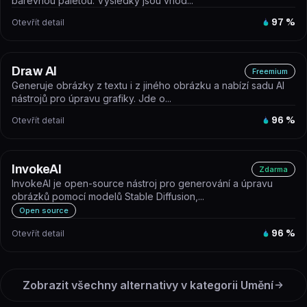
barevnou paletou. Výsledky jsou vhod...
Otevřít detail
97
%
Draw AI
Freemium
Generuje obrázky z textu i z jiného obrázku a nabízí sadu AI
nástrojů pro úpravu grafiky. Jde o...
Otevřít detail
96
%
InvokeAI
Zdarma
InvokeAI je open-source nástroj pro generování a úpravu
obrázků pomocí modelů Stable Diffusion,...
Open source
Otevřít detail
96
%
Zobrazit všechny alternativy v kategorii
Umění