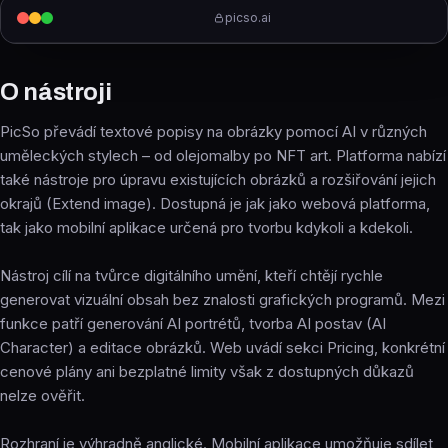
picso.ai
O nástroji
PicSo převádí textové popisy na obrázky pomocí AI v různých
uměleckých stylech – od olejomalby po NFT art. Platforma nabízí
také nástroje pro úpravu existujících obrázků a rozšiřování jejich
okrajů (Extend image). Dostupná je jak jako webová platforma,
tak jako mobilní aplikace určená pro tvorbu kdykoli a kdekoli.
Nástroj cílí na tvůrce digitálního umění, kteří chtějí rychle
generovat vizuální obsah bez znalosti grafických programů. Mezi
funkce patří generování AI portrétů, tvorba AI postav (AI
Character) a editace obrázků. Web uvádí sekci Pricing, konkrétní
cenové plány ani bezplatné limity však z dostupných důkazů
nelze ověřit.
Rozhraní je výhradně anglické. Mobilní aplikace umožňuje sdílet