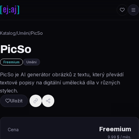
Přeskočit na obsah
Katalog
/
Umění
/
PicSo
PicSo
Freemium
Umění
PicSo je AI generátor obrázků z textu, který převádí
textové popisy na digitální umělecká díla v různých
stylech.
Uložit
Freemium
Cena
9.99 $ / měs.