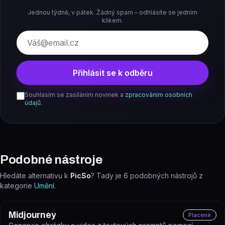
Jednou týdně, v pátek. Žádný spam – odhlásíte se jedním
klikem.
E-mail
Přihlásit se k odběru
Souhlasím se zasíláním novinek a
zpracováním osobních
údajů
.
Podobné nástroje
Hledáte alternativu k
PicSo
? Tady je
6
podobných nástrojů z
kategorie
Umění
.
Midjourney
Placené