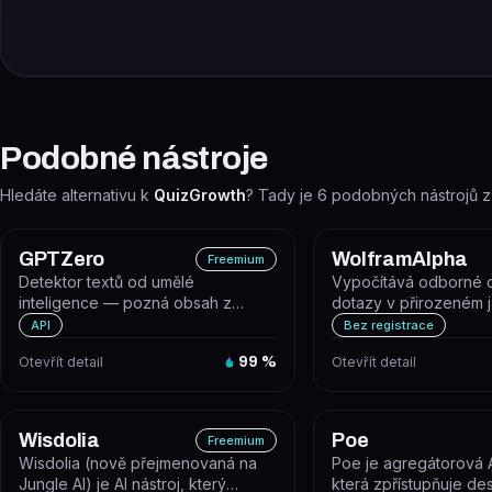
Podobné nástroje
Hledáte alternativu k
QuizGrowth
? Tady je
6
podobných nástrojů z
GPTZero
WolframAlpha
Freemium
Detektor textů od umělé
Vypočítává odborné 
inteligence — pozná obsah z
dotazy v přirozeném 
ChatGPT, GPT-5, Claude i Gemini a
pomocí algoritmů, zna
API
Bez registrace
odhalí i p...
AI...
Otevřít detail
99
%
Otevřít detail
Wisdolia
Poe
Freemium
Wisdolia (nově přejmenovaná na
Poe je agregátorová A
Jungle AI) je AI nástroj, který
která zpřístupňuje de