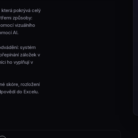
 která pokrývá celý
t třemi způsoby:
pomocí vizuálního
omocí AI.
podvádění: systém
přepínání záložek v
ci ho vyplňují v
é skóre, rozložení
dpovědí do Excelu.