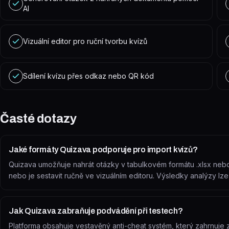
AI
Vizuální editor pro ruční tvorbu kvízů
Sdílení kvízu přes odkaz nebo QR kód
Časté dotazy
Jaké formáty Quizava podporuje pro import kvízů?
Quizava umožňuje nahrát otázky v tabulkovém formátu .xlsx nebo 
nebo je sestavit ručně ve vizuálním editoru. Výsledky analýzy lz
Jak Quizava zabraňuje podvádění při testech?
Platforma obsahuje vestavěný anti-cheat systém, který zahrnuje 