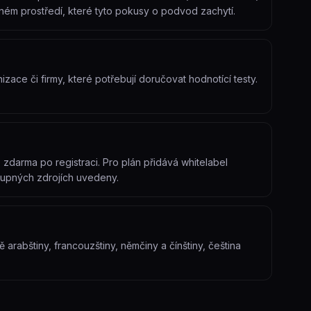
eném prostředí, které tyto pokusy o podvod zachytí.
izace či firmy, které potřebují doručovat hodnotící testy.
darma po registraci. Pro plán přidává whitelabel
tupných zdrojích uvedeny.
 arabštiny, francouzštiny, němčiny a čínštiny, čeština