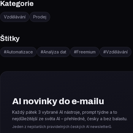
Kategorie
Vzdělávání
Prodej
Štítky
#
Automatizace
#
Analýza dat
#
Freemium
#
Vzdělávání
AI novinky do e-mailu
Každý pátek 3 vybrané AI nástroje, prompt týdne a to
nejdůležitější ze světa AI – přehledně, česky a bez balastu.
Jeden z nejstarších pravidelných českých AI newsletterů.