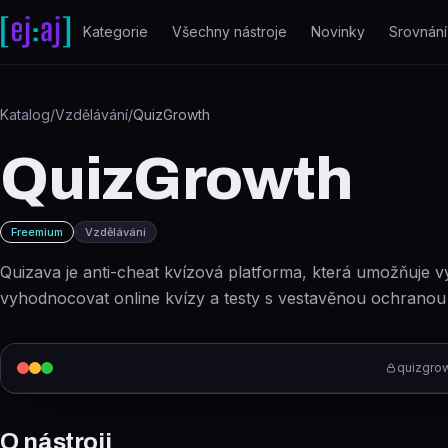
Přeskočit na obsah
Kategorie
Všechny nástroje
Novinky
Srovnání
Katalog
/
Vzdělávání
/
QuizGrowth
QuizGrowth
Freemium
Vzdělávání
Quizava je anti-cheat kvízová platforma, která umožňuje vyt
vyhodnocovat online kvízy a testy s vestavěnou ochranou 
quizgro
O nástroji