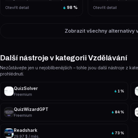
automaticky generuje studijní fla...
AI modelů – GPT, Claud
Otevřít detail
98
%
Otevřít detail
Zobrazit všechny alternativy v
Další nástroje v kategorii Vzdělávání
Nezůstávejte jen u nejoblíbenějších – tohle jsou další nástroje z kat
prohlédnutí.
QuizSolver
1
%
Freemium
QuizWizardGPT
84
%
Freemium
Readshark
73
%
29.97 $ / měs.