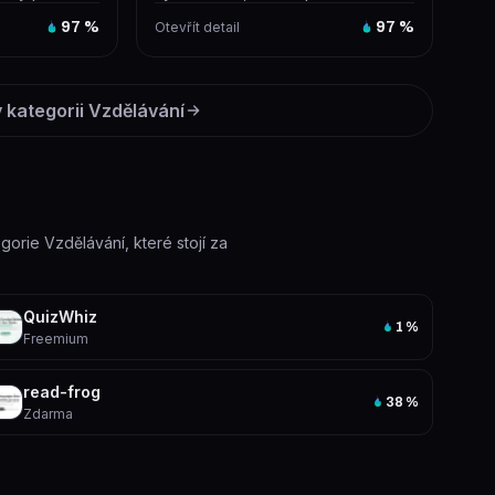
e, G...
vědeckým článkům, která využívá
97
%
Otevřít detail
97
%
G...
 kategorii
Vzdělávání
egorie Vzdělávání, které stojí za
QuizWhiz
1
%
Freemium
read-frog
38
%
Zdarma