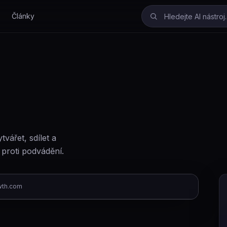
Články
vářet, sdílet a
proti podvádění.
wth.com