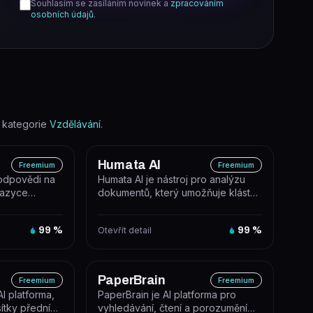
Souhlasím se zasíláním novinek a
zpracováním
osobních údajů
.
 kategorie
Vzdělávání
.
Humata AI
Freemium
Freemium
odpovědi na
Humata AI je nástroj pro analýzu
jazyce
dokumentů, který umožňuje klást
lostní báze a
otázky nad nahranými soubory a...
99
%
Otevřít detail
99
%
PaperBrain
Freemium
Freemium
I platforma,
PaperBrain je AI platforma pro
sítky předních
vyhledávání, čtení a porozumění