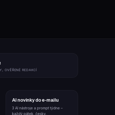
ě
Y, OVĚŘENÉ REDAKCÍ
AI novinky do e-mailu
3 AI nástroje a prompt týdne –
každý pátek, česky.