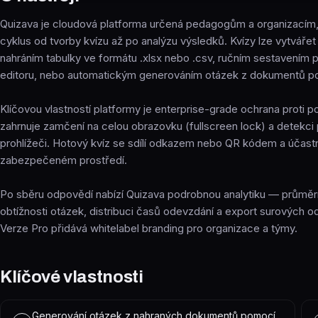
Quizava je cloudová platforma určená pedagogům a organizacím,
cyklus od tvorby kvízu až po analýzu výsledků. Kvízy lze vytváře
nahráním tabulky ve formátu .xlsx nebo .csv, ručním sestavením 
editoru, nebo automatickým generováním otázek z dokumentů p
Klíčovou vlastností platformy je enterprise-grade ochrana proti 
zahrnuje zamčení na celou obrazovku (fullscreen lock) a detekci 
prohlížeči. Hotový kvíz se sdílí odkazem nebo QR kódem a účastní
zabezpečeném prostředí.
Po sběru odpovědí nabízí Quizava podrobnou analytiku — průměrn
obtížnosti otázek, distribuci časů odevzdání a export surových o
Verze Pro přidává whitelabel branding pro organizace a týmy.
Klíčové vlastnosti
Generování otázek z nahraných dokumentů pomocí