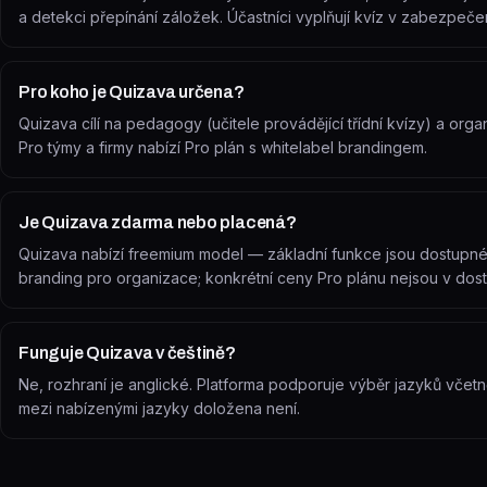
a detekci přepínání záložek. Účastníci vyplňují kvíz v zabezpeč
Pro koho je Quizava určena?
Quizava cílí na pedagogy (učitele provádějící třídní kvízy) a organ
Pro týmy a firmy nabízí Pro plán s whitelabel brandingem.
Je Quizava zdarma nebo placená?
Quizava nabízí freemium model — základní funkce jsou dostupné z
branding pro organizace; konkrétní ceny Pro plánu nejsou v dos
Funguje Quizava v češtině?
Ne, rozhraní je anglické. Platforma podporuje výběr jazyků včetně
mezi nabízenými jazyky doložena není.