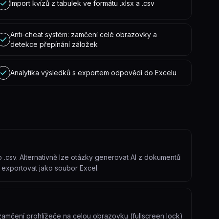
Import kvízů z tabulek ve formátu .xlsx a .csv
Anti-cheat systém: zamčení celé obrazovky a
detekce přepínání záložek
Analytika výsledků s exportem odpovědí do Excelu
.csv. Alternativně lze otázky generovat AI z dokumentů
e exportovat jako soubor Excel.
zamčení prohlížeče na celou obrazovku (fullscreen lock)