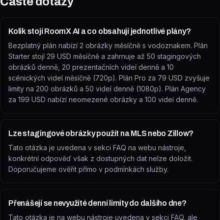
Časté dotazy
Kolik stojí RoomX AI a co obsahují jednotlivé plány?
Bezplatný plán nabízí 2 obrázky měsíčně s vodoznakem. Plán
Starter stojí 29 USD měsíčně a zahrnuje až 50 stagingových
obrázků denně, 20 prezentačních videí denně a 10
scénických videí měsíčně (720p). Plán Pro za 79 USD zvyšuje
limity na 200 obrázků a 50 videí denně (1080p). Plán Agency
za 199 USD nabízí neomezené obrázky a 100 videí denně.
Lze stagingové obrázky použít na MLS nebo Zillow?
Tato otázka je uvedena v sekci FAQ na webu nástroje,
konkrétní odpověď však z dostupných dat nelze doložit.
Doporučujeme ověřit přímo v podmínkách služby.
Přenášejí se nevyužité denní limity do dalšího dne?
Tato otázka je na webu nástroje uvedena v sekci FAQ, ale