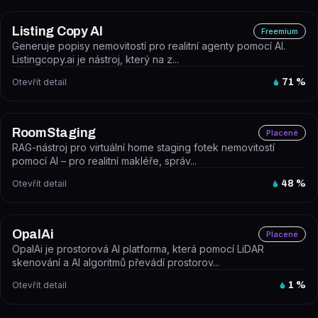
Listing Copy AI
Freemium
Generuje popisy nemovitostí pro realitní agenty pomocí AI.
Listingcopy.ai je nástroj, který na z...
Otevřít detail
71
%
RoomStaging
Placené
RAG-nástroj pro virtuální home staging fotek nemovitostí
pomocí AI – pro realitní makléře, správ...
Otevřít detail
48
%
OpalAi
Placené
OpalAi je prostorová AI platforma, která pomocí LiDAR
skenování a AI algoritmů převádí prostorov...
Otevřít detail
1
%