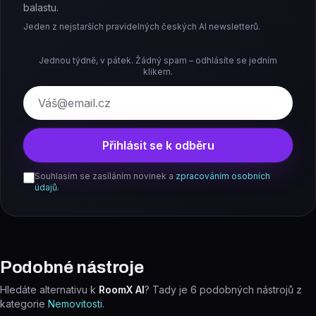
balastu.
Jeden z nejstarších pravidelných českých AI newsletterů.
Jednou týdně, v pátek. Žádný spam – odhlásíte se jedním
klikem.
E-mail
Přihlásit se k odběru
Souhlasím se zasíláním novinek a
zpracováním osobních
údajů
.
Podobné nástroje
Hledáte alternativu k
RoomX AI
? Tady je
6
podobných nástrojů z
kategorie
Nemovitosti
.