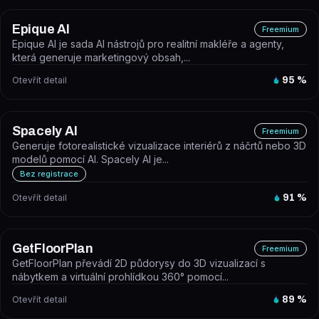
Epique AI
Freemium
Epique AI je sada AI nástrojů pro realitní makléře a agenty,
která generuje marketingový obsah,...
Otevřít detail
95
%
Spacely AI
Freemium
Generuje fotorealistické vizualizace interiérů z náčrtů nebo 3D
modelů pomocí AI. Spacely AI je...
Bez registrace
Otevřít detail
91
%
GetFloorPlan
Freemium
GetFloorPlan převádí 2D půdorysy do 3D vizualizací s
nábytkem a virtuální prohlídkou 360° pomocí...
Otevřít detail
89
%