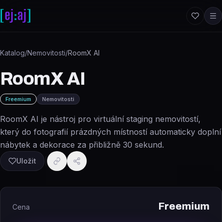
Přeskočit na obsah
Katalog
/
Nemovitosti
/
RoomX AI
RoomX AI
Freemium
Nemovitosti
RoomX AI je nástroj pro virtuální staging nemovitostí,
který do fotografií prázdných místností automaticky doplní
nábytek a dekorace za přibližně 30 sekund.
Uložit
Freemium
Cena