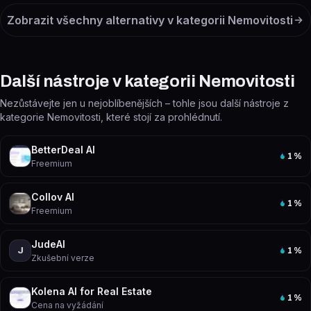
Zobrazit všechny alternativy v kategorii
Nemovitosti
Další nástroje v kategorii Nemovitosti
Nezůstávejte jen u nejoblíbenějších – tohle jsou další nástroje z
kategorie Nemovitosti, které stojí za prohlédnutí.
BetterDeal AI
1
%
Freemium
Collov AI
1
%
Freemium
JudeAI
J
1
%
Zkušební verze
Kolena AI for Real Estate
1
%
Cena na vyžádání