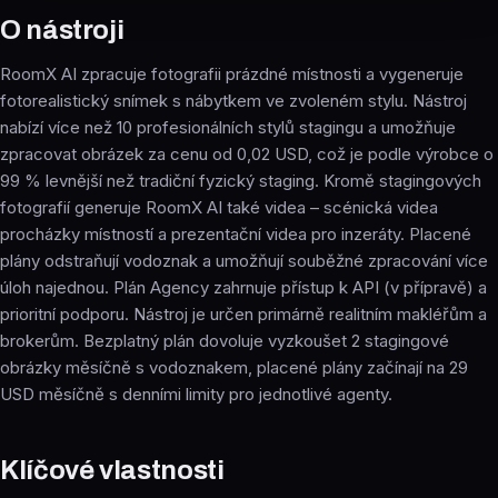
O nástroji
RoomX AI zpracuje fotografii prázdné místnosti a vygeneruje
fotorealistický snímek s nábytkem ve zvoleném stylu. Nástroj
nabízí více než 10 profesionálních stylů stagingu a umožňuje
zpracovat obrázek za cenu od 0,02 USD, což je podle výrobce o
99 % levnější než tradiční fyzický staging. Kromě stagingových
fotografií generuje RoomX AI také videa – scénická videa
procházky místností a prezentační videa pro inzeráty. Placené
plány odstraňují vodoznak a umožňují souběžné zpracování více
úloh najednou. Plán Agency zahrnuje přístup k API (v přípravě) a
prioritní podporu. Nástroj je určen primárně realitním makléřům a
brokerům. Bezplatný plán dovoluje vyzkoušet 2 stagingové
obrázky měsíčně s vodoznakem, placené plány začínají na 29
USD měsíčně s denními limity pro jednotlivé agenty.
Klíčové vlastnosti