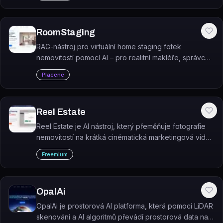
RoomStaging
RAG-nástroj pro virtuální home staging fotek
nemovitostí pomocí AI – pro realitní makléře, správce
nemovitostí a interiérové designéry.
Placené
Reel Estate
Reel Estate je AI nástroj, který přeměňuje fotografie
nemovitostí na krátká cinématická marketingová videa
připravená ke zveřejnění.
Freemium
OpalAi
OpalAi je prostorová AI platforma, která pomocí LiDAR
skenování a AI algoritmů převádí prostorová data na