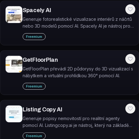
Spacely AI
Generuje fotorealistické vizualizace interiérů z náčrtů
nebo 3D modelů pomocí AI. Spacely AI je nástroj pro
interiérové designéry a realitní týmy, který umožňuje
Freemium
rychlé renderování místností bez outsourcingu.
GetFloorPlan
GetFloorPlan převádí 2D půdorysy do 3D vizualizací s
nábytkem a virtuální prohlídkou 360° pomocí AI.
Freemium
Listing Copy AI
Generuje popisy nemovitostí pro realitní agenty
pomocí AI. Listingcopy.ai je nástroj, který na základě
zadaných parametrů vytváří inzertní texty připravené
Freemium
k publikaci.