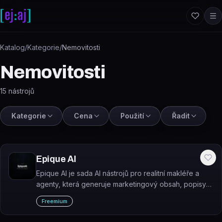
Přeskočit na obsah
Katalog
/
Kategorie
/
Nemovitosti
Nemovitosti
15
nástrojů
Kategorie
Cena
Použití
Řadit
Epique AI
Epique AI je sada AI nástrojů pro realitní makléře a
agenty, která generuje marketingový obsah, popisy
nemovitostí a e-mailové kampaně.
Freemium