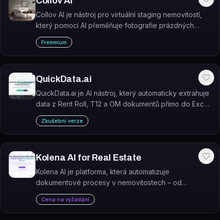
Collov AI
Collov AI je nástroj pro virtuální staging nemovitostí,
který pomocí AI přeměňuje fotografie prázdných
místností na profesionálně zařízené interiéry.
Freemium
QuickData.ai
QuickData.ai je AI nástroj, který automaticky extrahuje
data z Rent Roll, T12 a OM dokumentů přímo do Excel
modelů pro analýzu multifamily nemovitostí.
Zkušební verze
Kolena AI for Real Estate
Kolena AI je platforma, která automatizuje
dokumentové procesy v nemovitostech – od
abstrakce nájemních smluv přes due diligence až po
Cena na vyžádání
compliance review.