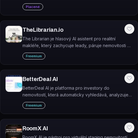
2D půdorysy, 3D modely a BIM podklady.
Placené
TheLibrarian.io
The Librarian je hlasový AI asistent pro realitní
makléře, který zachycuje leady, páruje nemovitosti a
automatizuje follow-upy přímo z telefonu.
Freemium
BetterDeal AI
BetterDeal AI je platforma pro investory do
nemovitostí, která automaticky vyhledává, analyzuje a
odesílá nabídky na nemovitosti na základě metrik jako
Freemium
ARV, cap rate, cash flow a náklady na rekonstrukci.
RoomX AI
RoomX AI je nástroj pro virtuální staging nemovitostí,