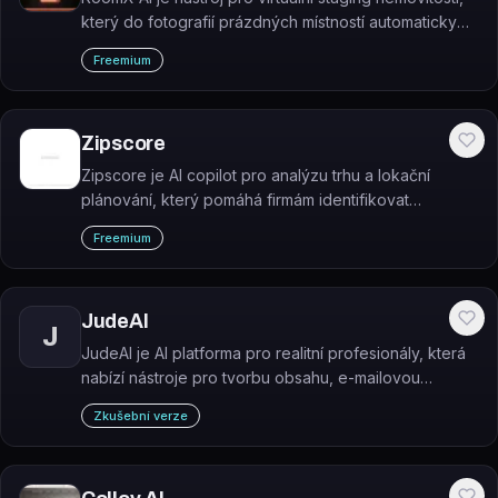
který do fotografií prázdných místností automaticky
doplní nábytek a dekorace za přibližně 30 sekund.
Freemium
Zipscore
Zipscore je AI copilot pro analýzu trhu a lokační
plánování, který pomáhá firmám identifikovat
perspektivní ZIP kódy na základě demografických
Freemium
dat.
JudeAI
J
JudeAI je AI platforma pro realitní profesionály, která
nabízí nástroje pro tvorbu obsahu, e-mailovou
automatizaci, generování leadů a analýzu trhu.
Zkušební verze