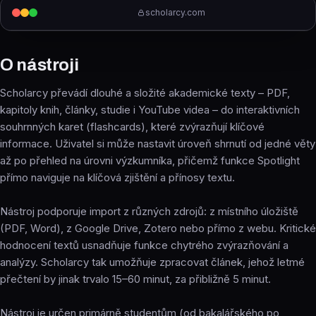
scholarcy.com
O nástroji
Scholarcy převádí dlouhé a složité akademické texty – PDF,
kapitoly knih, články, studie i YouTube videa – do interaktivních
souhrnných karet (flashcards), které zvýrazňují klíčové
informace. Uživatel si může nastavit úroveň shrnutí od jedné věty
až po přehled na úrovni výzkumníka, přičemž funkce Spotlight
přímo naviguje na klíčová zjištění a přínosy textu.
Nástroj podporuje import z různých zdrojů: z místního úložiště
(PDF, Word), z Google Drive, Zotero nebo přímo z webu. Kritické
hodnocení textů usnadňuje funkce chytrého zvýrazňování a
analýzy. Scholarcy tak umožňuje zpracovat článek, jehož letmé
přečtení by jinak trvalo 15–60 minut, za přibližně 5 minut.
Nástroj je určen primárně studentům (od bakalářského po