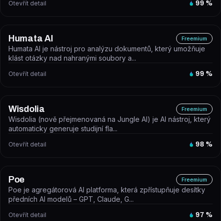
Otevřít detail
99
%
Humata AI
Freemium
Humata AI je nástroj pro analýzu dokumentů, který umožňuje
klást otázky nad nahranými soubory a...
Otevřít detail
99
%
Wisdolia
Freemium
Wisdolia (nově přejmenovaná na Jungle AI) je AI nástroj, který
automaticky generuje studijní fla...
Otevřít detail
98
%
Poe
Freemium
Poe je agregátorová AI platforma, která zpřístupňuje desítky
předních AI modelů – GPT, Claude, G...
Otevřít detail
97
%