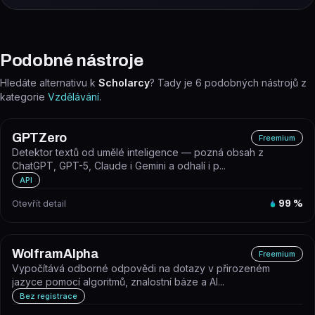
Podobné nástroje
Hledáte alternativu k
Scholarcy
? Tady je
6
podobných nástrojů z
kategorie
Vzdělávání
.
GPTZero
Freemium
Detektor textů od umělé inteligence — pozná obsah z
ChatGPT, GPT-5, Claude i Gemini a odhalí i p...
API
Otevřít detail
99
%
WolframAlpha
Freemium
Vypočítává odborné odpovědi na dotazy v přirozeném
jazyce pomocí algoritmů, znalostní báze a AI...
Bez registrace