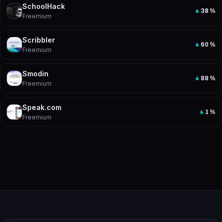
SchoolHack
38
%
Freemium
Scribbler
60
%
Freemium
Smodin
88
%
Freemium
Speak.com
1
%
Freemium