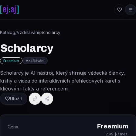
Přeskočit na obsah
Katalog
/
Vzdělávání
/
Scholarcy
Scholarcy
Freemium
Vzdělávání
Scholarcy je AI nástroj, který shrnuje vědecké články,
knihy a videa do interaktivních přehledových karet s
klíčovými fakty a referencemi.
Uložit
Freemium
Cena
7.99 $ / měs.