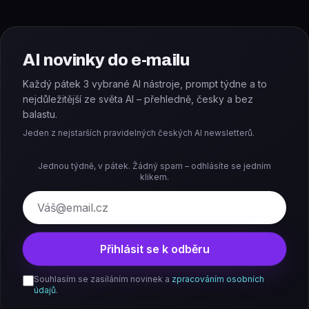
AI novinky do e-mailu
Každý pátek 3 vybrané AI nástroje, prompt týdne a to
nejdůležitější ze světa AI – přehledně, česky a bez
balastu.
Jeden z nejstarších pravidelných českých AI newsletterů.
Jednou týdně, v pátek. Žádný spam – odhlásíte se jedním
klikem.
E-mail
Přihlásit se k odběru
Souhlasím se zasíláním novinek a
zpracováním osobních
údajů
.