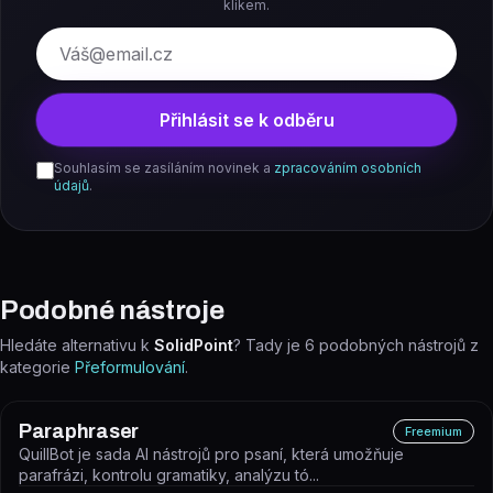
klikem.
E-mail
Přihlásit se k odběru
Souhlasím se zasíláním novinek a
zpracováním osobních
údajů
.
Podobné nástroje
Hledáte alternativu k
SolidPoint
? Tady je
6
podobných nástrojů z
kategorie
Přeformulování
.
Paraphraser
Freemium
QuillBot je sada AI nástrojů pro psaní, která umožňuje
parafrázi, kontrolu gramatiky, analýzu tó...