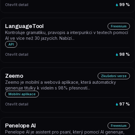
Otevřít detail
99
%
LanguageTool
Freemium
Kontroluje gramatiku, pravopis a interpunkci v textech pomocí
AI ve více než 30 jazycích. Nabízí...
API
Otevřít detail
98
%
Zeemo
Zkušební verze
Zeemo je mobilní a webová aplikace, která automaticky
generuje titulky k videím s 98% přesností...
Mobilní aplikace
Otevřít detail
97
%
Penelope AI
Freemium
Penelope AI je asistent pro psaní, který pomocí AI generuje,