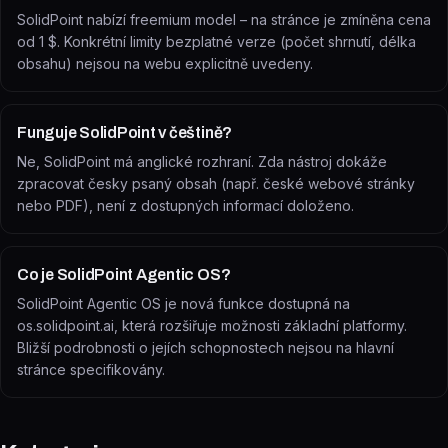
SolidPoint nabízí freemium model – na stránce je zmíněna cena
od 1 $. Konkrétní limity bezplatné verze (počet shrnutí, délka
obsahu) nejsou na webu explicitně uvedeny.
Funguje SolidPoint v češtině?
Ne, SolidPoint má anglické rozhraní. Zda nástroj dokáže
zpracovat česky psaný obsah (např. české webové stránky
nebo PDF), není z dostupných informací doloženo.
Co je SolidPoint Agentic OS?
SolidPoint Agentic OS je nová funkce dostupná na
os.solidpoint.ai, která rozšiřuje možnosti základní platformy.
Bližší podrobnosti o jejích schopnostech nejsou na hlavní
stránce specifikovány.