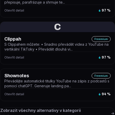
přepisuje, parafrázuje a shrnuje te...
Otevřít detail
97
%
C
Clippah
Freemium
S Clippahem můžete: • Snadno převádět videa z YouTube na
vertikální TikToky • Převádět dlouhá vi...
Otevřít detail
97
%
Shownotes
Freemium
Převádějte automatické titulky YouTube na zápis z podcastů s
pomocí chatGPT. Generuje landing pa...
Otevřít detail
94
%
Zobrazit všechny alternativy v kategorii