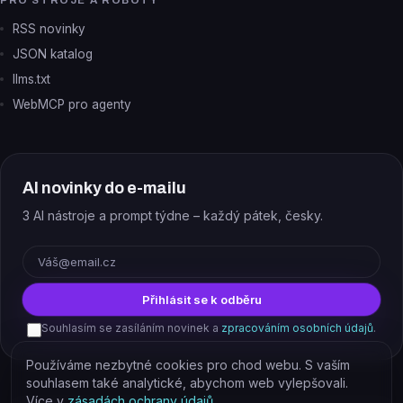
PRO STROJE A ROBOTY
RSS novinky
JSON katalog
llms.txt
WebMCP pro agenty
AI novinky do e-mailu
3 AI nástroje a prompt týdne – každý pátek, česky.
E-mail
Přihlásit se k odběru
Souhlasím se zasíláním novinek a
zpracováním osobních údajů
.
Používáme nezbytné cookies pro chod webu. S vaším
souhlasem také analytické, abychom web vylepšovali.
Více v
zásadách ochrany údajů
.