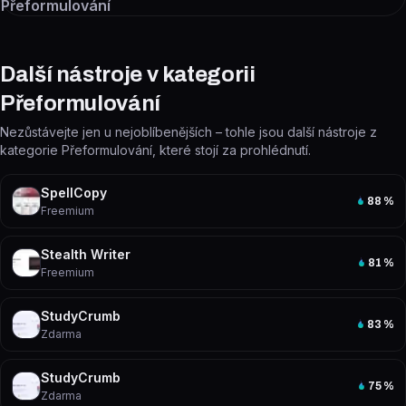
Přeformulování
Další nástroje v kategorii
Přeformulování
Nezůstávejte jen u nejoblíbenějších – tohle jsou další nástroje z
kategorie Přeformulování, které stojí za prohlédnutí.
SpellCopy
88
%
Freemium
Stealth Writer
81
%
Freemium
StudyCrumb
83
%
Zdarma
StudyCrumb
75
%
Zdarma