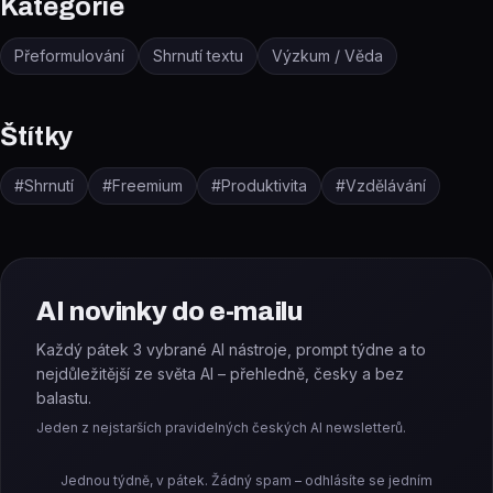
Kategorie
Přeformulování
Shrnutí textu
Výzkum / Věda
Štítky
#
Shrnutí
#
Freemium
#
Produktivita
#
Vzdělávání
AI novinky do e-mailu
Každý pátek 3 vybrané AI nástroje, prompt týdne a to
nejdůležitější ze světa AI – přehledně, česky a bez
balastu.
Jeden z nejstarších pravidelných českých AI newsletterů.
Jednou týdně, v pátek. Žádný spam – odhlásíte se jedním