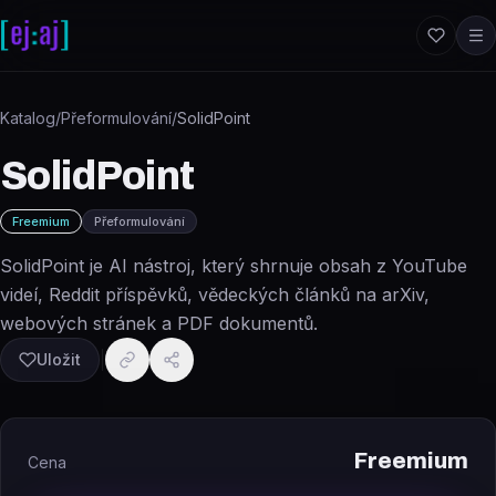
Přeskočit na obsah
Katalog
/
Přeformulování
/
SolidPoint
SolidPoint
Freemium
Přeformulování
SolidPoint je AI nástroj, který shrnuje obsah z YouTube
videí, Reddit příspěvků, vědeckých článků na arXiv,
webových stránek a PDF dokumentů.
Uložit
Freemium
Cena