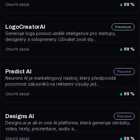
Otevřít detail
99
%
LogoCreatorAI
Freemium
Generuje loga pomocí umělé inteligence pro startupy,
designéry a soloprenery. Uživatel zvolí sty...
Otevřít detail
99
%
Predict AI
Placené
Neurons AI je marketingový nástroj, který předpovídá
pozornost zákazníků na reklamní vizuály ješ...
Otevřít detail
99
%
Designs AI
Placené
Designs.ai je all-in-one AI platforma, která generuje obrázky,
videa, texty, prezentace, audio a...
Otevřít detail
99
%