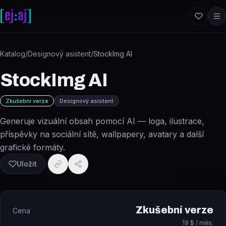
Přeskočit na obsah
Katalog
/
Designový asistent
/
StockImg AI
StockImg AI
Zkušební verze
Designový asistent
Generuje vizuální obsah pomocí AI — loga, ilustrace,
příspěvky na sociální sítě, wallpapery, avatary a další
grafické formáty.
Uložit
Zkušební verze
Cena
19 $ / měs.