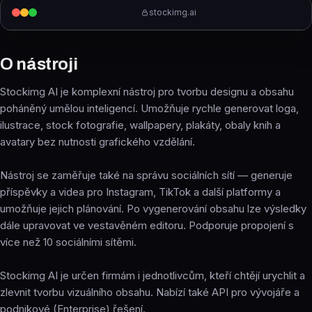
stockimg.ai
O nástroji
Stockimg AI je komplexní nástroj pro tvorbu designu a obsahu
poháněný umělou inteligencí. Umožňuje rychle generovat loga,
ilustrace, stock fotografie, wallpapery, plakáty, obaly knih a
avatary bez nutnosti grafického vzdělání.
Nástroj se zaměřuje také na správu sociálních sítí — generuje
příspěvky a videa pro Instagram, TikTok a další platformy a
umožňuje jejich plánování. Po vygenerování obsahu lze výsledky
dále upravovat ve vestavěném editoru. Podporuje propojení s
více než 10 sociálními sítěmi.
Stockimg AI je určen firmám i jednotlivcům, kteří chtějí urychlit a
zlevnit tvorbu vizuálního obsahu. Nabízí také API pro vývojáře a
podnikové (Enterprise) řešení.