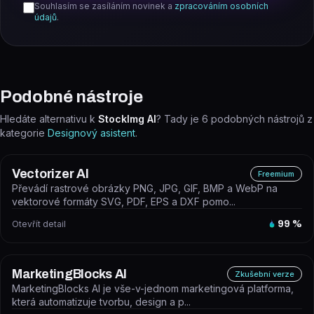
Souhlasím se zasíláním novinek a
zpracováním osobních
údajů
.
Podobné nástroje
Hledáte alternativu k
StockImg AI
? Tady je
6
podobných nástrojů z
kategorie
Designový asistent
.
Vectorizer AI
Freemium
Převádí rastrové obrázky PNG, JPG, GIF, BMP a WebP na
vektorové formáty SVG, PDF, EPS a DXF pomo...
Otevřít detail
99
%
MarketingBlocks AI
Zkušební verze
MarketingBlocks AI je vše-v-jednom marketingová platforma,
která automatizuje tvorbu, design a p...