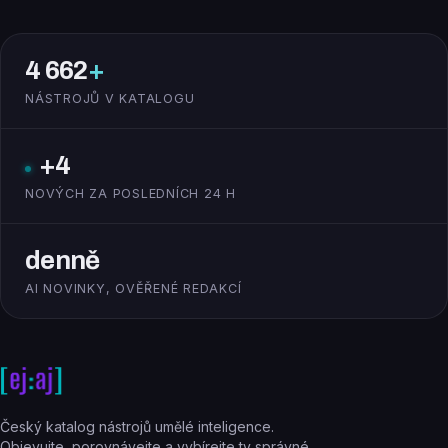
4 662
+
NÁSTROJŮ V KATALOGU
+4
NOVÝCH ZA POSLEDNÍCH 24 H
denně
AI NOVINKY, OVĚŘENÉ REDAKCÍ
Český katalog nástrojů umělé inteligence.
Objevujte, porovnávejte a vybírejte ty správné