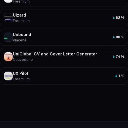
Freemium
Uizard
62
%
Freemium
Unbound
80
%
Placené
UniGlobal CV and Cover Letter Generator
74
%
Neuvedeno
UX Pilot
1
%
Freemium