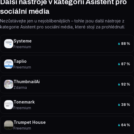
Další nástroje v kategorii Asistent pro
sociální média
Nezůstávejte jen u nejoblíbenějších – tohle jsou další nástroje z
kategorie Asistent pro sociální média, které stojí za prohlédnutí.
Systeme
88
%
Freemium
Taplio
87
%
Freemium
ThumbnailAi
92
%
Zdarma
Tonemark
38
%
Freemium
Trumpet House
64
%
Freemium