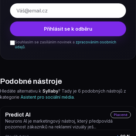
E-mail
Přihlásit se k odběru
Souhlasím se zasíláním novinek a
zpracováním osobních
údajů
.
Podobné nástroje
Hledáte alternativu k
Syllaby
? Tady je
6
podobných nástrojů z
kategorie
Asistent pro sociální média
.
Predict AI
Placené
Neurons AI je marketingový nástroj, který předpovídá
pozornost zákazníků na reklamní vizuály ješ...