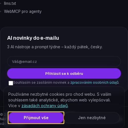
llms.txt
WebMCP pro agenty
AI novinky do e-mailu
3 AI nástroje a prompt týdne – každý pátek, česky.
E-mail
Přihlásit se k odběru
Souhlasím se zasíláním novinek a
zpracováním osobních údajů
.
Používáme nezbytné cookies pro chod webu. S vaším
souhlasem také analytické, abychom web vylepšovali.
Více v
zásadách ochrany údajů
.
©
2026
EJAJ s.r.o. – všechna práva vyhrazena.
Přijmout vše
Jen nezbytné
Některé odkazy jsou affiliate. Podporujete tím provoz katalogu, cena pro
vás se nemění.