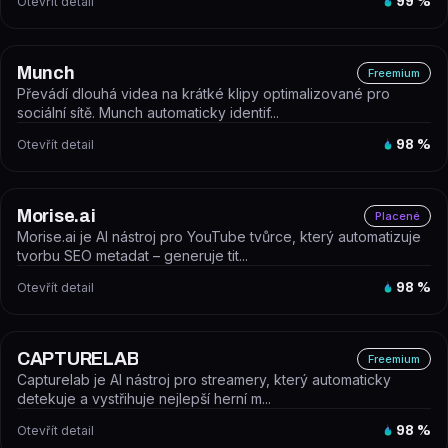
Otevřít detail
99
%
Munch
Freemium
Převádí dlouhá videa na krátké klipy optimalizované pro
sociální sítě. Munch automaticky identif...
Otevřít detail
98
%
Morise.ai
Placené
Morise.ai je AI nástroj pro YouTube tvůrce, který automatizuje
tvorbu SEO metadat – generuje tit...
Otevřít detail
98
%
CAPTURELAB
Freemium
Capturelab je AI nástroj pro streamery, který automaticky
detekuje a vystřihuje nejlepší herní m...
Otevřít detail
98
%