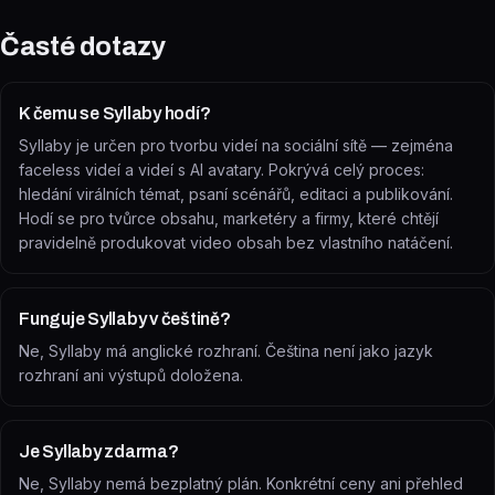
Časté dotazy
K čemu se Syllaby hodí?
Syllaby je určen pro tvorbu videí na sociální sítě — zejména
faceless videí a videí s AI avatary. Pokrývá celý proces:
hledání virálních témat, psaní scénářů, editaci a publikování.
Hodí se pro tvůrce obsahu, marketéry a firmy, které chtějí
pravidelně produkovat video obsah bez vlastního natáčení.
Funguje Syllaby v češtině?
Ne, Syllaby má anglické rozhraní. Čeština není jako jazyk
rozhraní ani výstupů doložena.
Je Syllaby zdarma?
Ne, Syllaby nemá bezplatný plán. Konkrétní ceny ani přehled