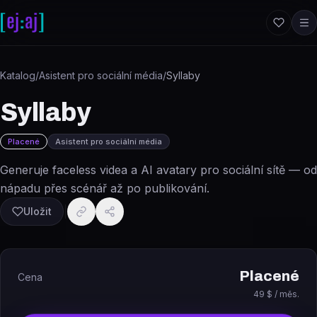
Přeskočit na obsah
Katalog
/
Asistent pro sociální média
/
Syllaby
Syllaby
Placené
Asistent pro sociální média
Generuje faceless videa a AI avatary pro sociální sítě — od
nápadu přes scénář až po publikování.
Uložit
Placené
Cena
49 $ / měs.