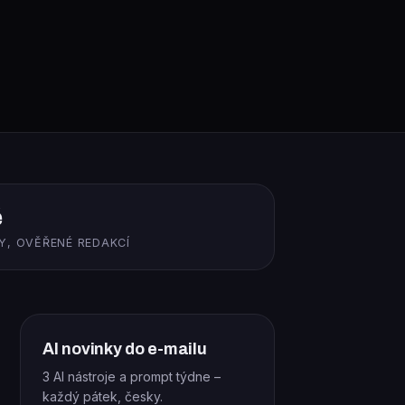
ě
Y, OVĚŘENÉ REDAKCÍ
AI novinky do e-mailu
3 AI nástroje a prompt týdne –
každý pátek, česky.