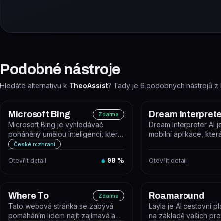
Podobné nástroje
Hledáte alternativu k
TheoAssist
? Tady je
6
podobných nástrojů z 
Microsoft Bing
Dream Interprete
Zdarma
Microsoft Bing je vyhledávač
Dream Interpreter AI 
poháněný umělou inteligencí, který
mobilní aplikace, kte
kombinuje klasické webové
umělé inteligence anal
České rozhraní
vyhled...
Otevřít detail
98
%
Otevřít detail
Where To
Roamaround
Zdarma
Tato webová stránka se zabývá
Layla je AI cestovní p
pomáháním lidem najít zajímavá a
na základě vašich pre