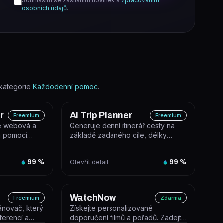
Souhlasím se zasíláním novinek a
zpracováním
osobních údajů
.
kategorie
Každodenní pomoc
.
r
AI Trip Planner
Freemium
Freemium
je webová a
Generuje denní itinerář cesty na
rá pomocí
základě zadaného cíle, délky
yzuje a vy...
pobytu a osobních zájmů.
99
%
Otevřít detail
99
%
WatchNow
Freemium
Zdarma
lánovač, který
Získejte personalizované
ferencí a
doporučení filmů a pořadů. Zadejte