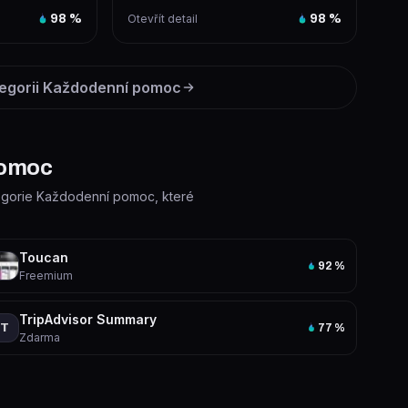
nalizo...
názvy filmů nebo pořadů, které
98
%
Otevřít detail
98
%
jste...
egorii
Každodenní pomoc
pomoc
ategorie Každodenní pomoc, které
Toucan
92
%
Freemium
TripAdvisor Summary
T
77
%
Zdarma