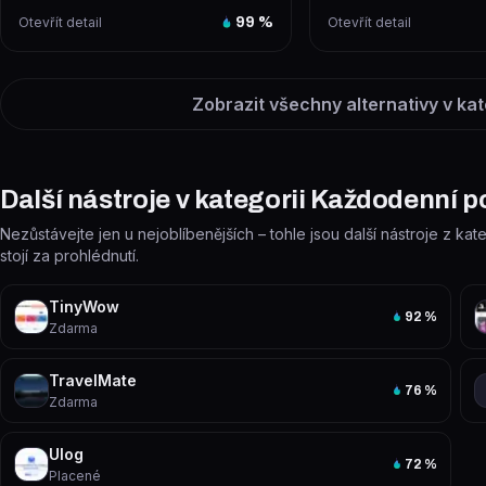
zábavná místa k návštěvě. Po klik...
rozpočtu sestaví perso
Otevřít detail
99
%
Otevřít detail
Zobrazit všechny alternativy v kat
Další nástroje v kategorii Každodenní 
Nezůstávejte jen u nejoblíbenějších – tohle jsou další nástroje z k
stojí za prohlédnutí.
TinyWow
92
%
Zdarma
TravelMate
76
%
Zdarma
Ulog
72
%
Placené