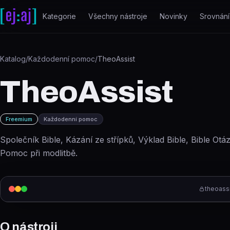
Přeskočit na obsah
Kategorie
Všechny nástroje
Novinky
Srovnání
Katalog
/
Každodenní pomoc
/
TheoAssist
TheoAssist
Freemium
Každodenní pomoc
Společník Bible, Kázání ze střípků, Výklad Bible, Bible Ot
Pomoc při modlitbě.
theoass
O nástroji