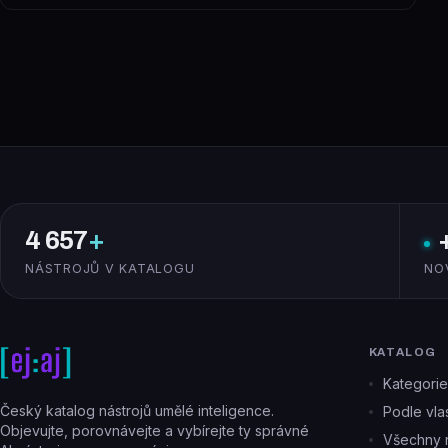
4 657
+
NÁSTROJŮ V KATALOGU
NO
KATALOG
Kategorie
Český katalog nástrojů umělé inteligence.
Podle vlas
Objevujte, porovnávejte a vybírejte ty správné
Všechny n