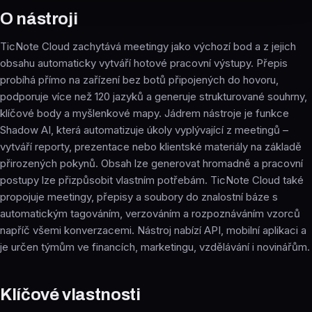
O nástroji
TicNote Cloud zachytává meetingy jako výchozí bod a z jejich
obsahu automaticky vytváří hotové pracovní výstupy. Přepis
probíhá přímo na zařízení bez botů připojených do hovoru,
podporuje více než 120 jazyků a generuje strukturované souhrny,
klíčové body a myšlenkové mapy. Jádrem nástroje je funkce
Shadow AI, která automatizuje úkoly vyplývající z meetingů –
vytváří reporty, prezentace nebo klientské materiály na základě
přirozených pokynů. Obsah lze generovat hromadně a pracovní
postupy lze přizpůsobit vlastním potřebám. TicNote Cloud také
propojuje meetingy, přepisy a soubory do znalostní báze s
automatickým tagováním, verzováním a rozpoznáváním vzorců
napříč všemi konverzacemi. Nástroj nabízí API, mobilní aplikaci a
je určen týmům ve financích, marketingu, vzdělávání i novinářům.
Klíčové vlastnosti