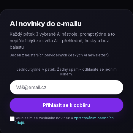
AI novinky do e-mailu
Každý pátek 3 vybrané AI nástroje, prompt týdne a to
nejdůležitější ze světa AI – přehledně, česky a bez
balastu.
Jeden z nejstarších pravidelných českých AI newsletterů.
Jednou týdně, v pátek. Žádný spam – odhlásíte se jedním
klikem.
E-mail
Přihlásit se k odběru
Souhlasím se zasíláním novinek a
zpracováním osobních
údajů
.