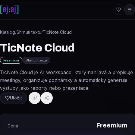
Přeskočit na obsah
Katalog
/
Shrnutí textu
/
TicNote Cloud
TicNote Cloud
Freemium
Shrnutí textu
TicNote Cloud je AI workspace, který nahrává a přepisuje
meetingy, organizuje poznámky a automaticky generuje
výstupy jako reporty nebo prezentace.
Uložit
Freemium
Cena