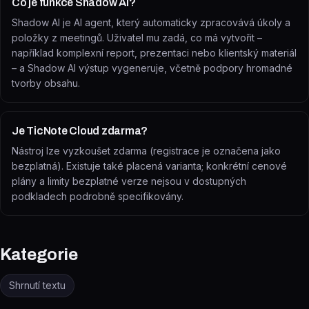
Co je funkce Shadow AI?
Shadow AI je AI agent, který automaticky zpracovává úkoly a
položky z meetingů. Uživatel mu zadá, co má vytvořit –
například komplexní report, prezentaci nebo klientský materiál
– a Shadow AI výstup vygeneruje, včetně podpory hromadné
tvorby obsahu.
Je TicNote Cloud zdarma?
Nástroj lze vyzkoušet zdarma (registrace je označena jako
bezplatná). Existuje také placená varianta; konkrétní cenové
plány a limity bezplatné verze nejsou v dostupných
podkladech podrobně specifikovány.
Kategorie
Shrnutí textu