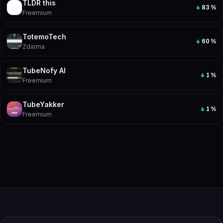
TLDR this
83
%
Freemium
TotemoTech
60
%
Zdarma
TubeNofy AI
1
%
Freemium
TubeYakker
1
%
Freemium