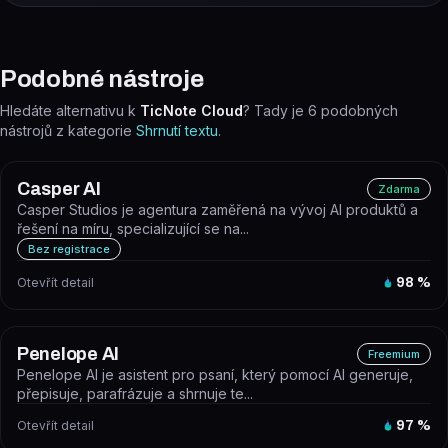
Podobné nástroje
Hledáte alternativu k
TicNote Cloud
? Tady je
6
podobných
nástrojů z kategorie
Shrnutí textu
.
Casper AI
Zdarma
Casper Studios je agentura zaměřená na vývoj AI produktů a
řešení na míru, specializující se na...
Bez registrace
Otevřít detail
98
%
Penelope AI
Freemium
Penelope AI je asistent pro psaní, který pomocí AI generuje,
přepisuje, parafrázuje a shrnuje te...
Otevřít detail
97
%