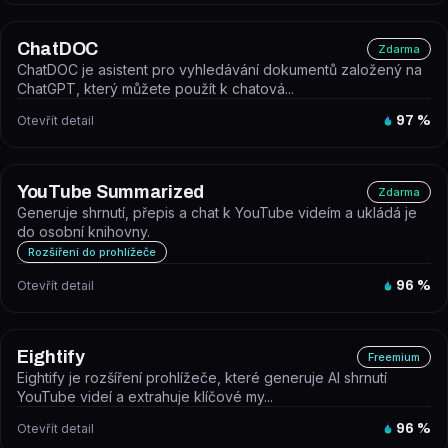
ChatDOC
Zdarma
ChatDOC je asistent pro vyhledávání dokumentů založený na
ChatGPT, který můžete použít k chatová...
Otevřít detail
97
%
YouTube Summarized
Zdarma
Generuje shrnutí, přepis a chat k YouTube videím a ukládá je
do osobní knihovny.
Rozšíření do prohlížeče
Otevřít detail
96
%
Eightify
Freemium
Eightify je rozšíření prohlížeče, které generuje AI shrnutí
YouTube videí a extrahuje klíčové my...
Otevřít detail
96
%