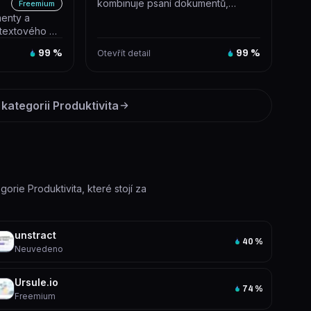
kombinuje psaní dokumentů,
Freemium
správu projektů a automatizaci
menty a
úkolů...
ntextového AI
99
%
Otevřít detail
99
%
 kategorii
Produktivita
gorie Produktivita, které stojí za
unstract
40
%
Neuvedeno
Ursule.io
74
%
Freemium