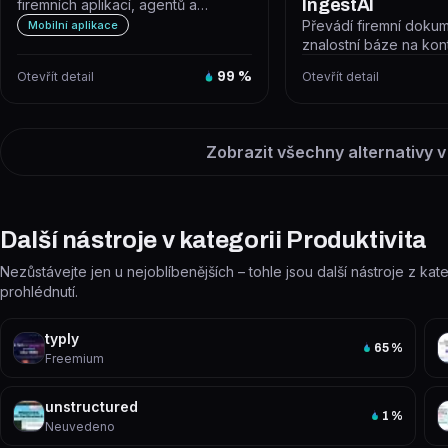
IngestAI
firemních aplikací, agentů a
automatizovaných workflow z jedi...
Převádí firemní doku
Mobilní aplikace
znalostní báze na ko
chatbota bez nutnosti
Otevřít detail
99
%
Otevřít detail
programování...
Zobrazit všechny alternativy v
Další nástroje v kategorii Produktivita
Nezůstávejte jen u nejoblíbenějších – tohle jsou další nástroje z kate
prohlédnutí.
typly
65
%
Freemium
unstructured
1
%
Neuvedeno