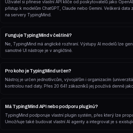
Uživatel si přinese vlastní API klíče od poskytovatelů jako Open
přístup k modelům ChatGPT, Claude nebo Gemini. Veškerá data zů
na servery TypingMind.
Funguje TypingMind v češtině?
Ne, TypingMind má anglické rozhraní. Výstupy AI modelů lze gen
samotné UI nástroje je v angličtině.
Pro koho je TypingMind určen?
Nástroj je určen jednotlivcům, vývojářům i organizacím (univerzitám,
kontrolou nad daty. Přes 20 641 zákazníků jej používá denně jak
Má TypingMind API nebo podporu pluginů?
TypingMind podporuje vlastní plugin systém, přes který lze propoji
Umožňuje také budovat vlastní AI agenty a integrovat je s existují