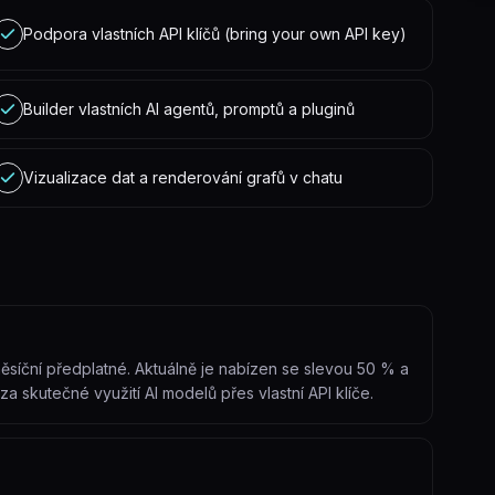
Podpora vlastních API klíčů (bring your own API key)
Builder vlastních AI agentů, promptů a pluginů
Vizualizace dat a renderování grafů v chatu
ěsíční předplatné. Aktuálně je nabízen se slevou 50 % a
a skutečné využití AI modelů přes vlastní API klíče.