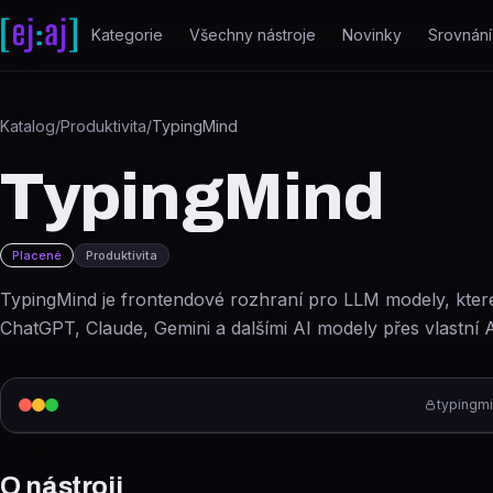
Přeskočit na obsah
Kategorie
Všechny nástroje
Novinky
Srovnání
Katalog
/
Produktivita
/
TypingMind
TypingMind
Placené
Produktivita
TypingMind je frontendové rozhraní pro LLM modely, kter
ChatGPT, Claude, Gemini a dalšími AI modely přes vlastní A
typingm
O nástroji