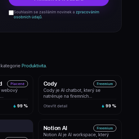
Souhlasím se zasíláním novinek a
zpracováním
osobních údajů
.
 kategorie
Produktivita
.
d
Cody
Placené
Freemium
e webový
Cody je AI chatbot, který se
í
natrénuje na firemních
odely OpenAI
dokumentech a odpovídá
99
%
Otevřít detail
99
%
zaměstnancům i zákazn...
Notion AI
Freemium
Notion AI je AI workspace, který