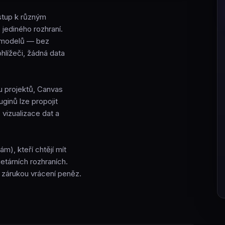
stup k různým
jediného rozhraní.
tí modelů — bez
hlížeči, žádná data
vu projektů, Canvas
uginů lze propojit
 vizualizace dat a
m), kteří chtějí mít
etárních rozhraních.
 zárukou vrácení peněz.