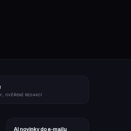
ě
Y, OVĚŘENÉ REDAKCÍ
AI novinky do e-mailu