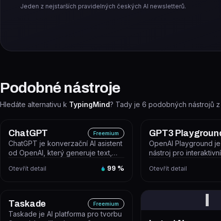
Jeden z nejstarších pravidelných českých AI newsletterů.
Podobné nástroje
Hledáte alternativu k
TypingMind
? Tady je
6
podobných nástrojů z
ChatGPT
GPT3 Playgroun
Freemium
ChatGPT je konverzační AI asistent
OpenAI Playground j
od OpenAI, který generuje text,
nástroj pro interaktivn
odpovídá na otázky, píše kód,...
experimentování s m
Otevřít detail
99
%
Otevřít detail
(GPT-4o, GP...
I
Taskade
Freemium
Taskade je AI platforma pro tvorbu