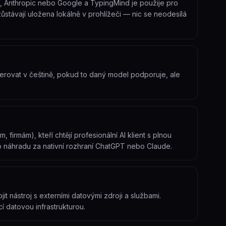
AI, Anthropic nebo Google a TypingMind je použije pro
stávají uložena lokálně v prohlížeči — nic se neodesílá
erovat v češtině, pokud to daný model podporuje, ale
 firmám), kteří chtějí profesionální AI klient s plnou
o náhradu za nativní rozhraní ChatGPT nebo Claude.
t nástroj s externími datovými zdroji a službami.
cí datovou infrastrukturou.