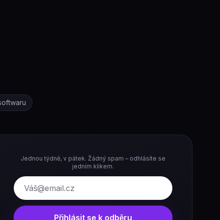
softwaru
Jednou týdně, v pátek. Žádný spam – odhlásíte se
jedním klikem.
E-mail
Přihlásit se k odběru