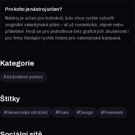
Pro koho je nástroj určen?
Nástroj je určen pro kohokoli, kdo chce rychle vytvořit
originální valentýnské přání – ať už romantické, vtipné nebo
přátelské. Hodí se pro jednotlivce bez grafických zkušeností i
pro firmy hledající rychlé řešení pro valentýnské kampaně.
Kategorie
Každodenní pomoc
Štítky
#
Generování obrázků
#
Psaní
#
Design
#
Freemium
Sociální sítě