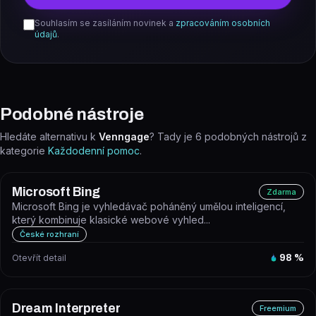
Souhlasím se zasíláním novinek a
zpracováním osobních
údajů
.
Podobné nástroje
Hledáte alternativu k
Venngage
? Tady je
6
podobných nástrojů z
kategorie
Každodenní pomoc
.
Microsoft Bing
Zdarma
Microsoft Bing je vyhledávač poháněný umělou inteligencí,
který kombinuje klasické webové vyhled...
České rozhraní
Otevřít detail
98
%
Dream Interpreter
Freemium