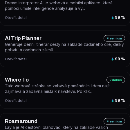
Dream Interpreter AI je webová a mobilní aplikace, která
pomocí umělé inteligence analyzuje a vy...
Otevřít detail
99
%
AI Trip Planner
Freemium
Generuje denní itinerář cesty na základě zadaného cíle, délky
pobytu a osobních zájmů.
Otevřít detail
99
%
Where To
Zdarma
Tato webová stránka se zabývá pomáháním lidem najít
zajímavá a zábavná místa k návštěvě. Po klik...
Otevřít detail
99
%
Roamaround
Freemium
Layla je AI cestovní plánovač, který na základě vašich