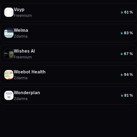
Voyp
61
%
Freemium
Welma
83
%
Zdarma
Wishes AI
67
%
Freemium
Woebot Health
94
%
Zdarma
Wonderplan
81
%
Zdarma