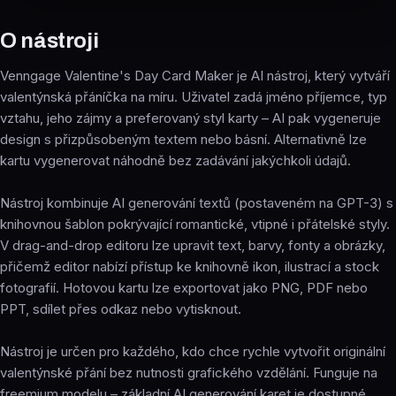
O nástroji
Venngage Valentine's Day Card Maker je AI nástroj, který vytváří
valentýnská přáníčka na míru. Uživatel zadá jméno příjemce, typ
vztahu, jeho zájmy a preferovaný styl karty – AI pak vygeneruje
design s přizpůsobeným textem nebo básní. Alternativně lze
kartu vygenerovat náhodně bez zadávání jakýchkoli údajů.
Nástroj kombinuje AI generování textů (postaveném na GPT-3) s
knihovnou šablon pokrývající romantické, vtipné i přátelské styly.
V drag-and-drop editoru lze upravit text, barvy, fonty a obrázky,
přičemž editor nabízí přístup ke knihovně ikon, ilustrací a stock
fotografií. Hotovou kartu lze exportovat jako PNG, PDF nebo
PPT, sdílet přes odkaz nebo vytisknout.
Nástroj je určen pro každého, kdo chce rychle vytvořit originální
valentýnské přání bez nutnosti grafického vzdělání. Funguje na
freemium modelu – základní AI generování karet je dostupné