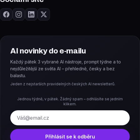
AI novinky do e-mailu
Každý pátek 3 vybrané AI nástroje, prompt týdne a to
nejdůležitější ze světa AI – přehledně, česky a bez
balastu.
Jeden z nejstarších pravidelných českých AI newsletterů.
Jednou týdně, v pátek. Žádný spam – odhlásíte se jedním
klikem.
E-mail
Přihlásit se k odběru