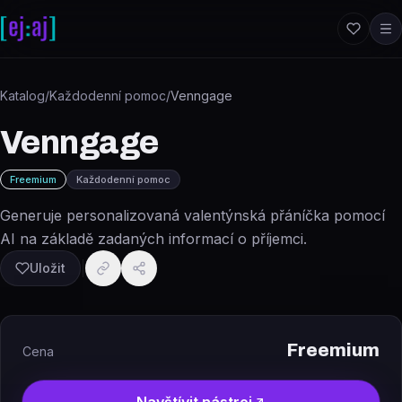
Přeskočit na obsah
Katalog
/
Každodenní pomoc
/
Venngage
Venngage
Freemium
Každodenní pomoc
Generuje personalizovaná valentýnská přáníčka pomocí
AI na základě zadaných informací o příjemci.
Uložit
Freemium
Cena