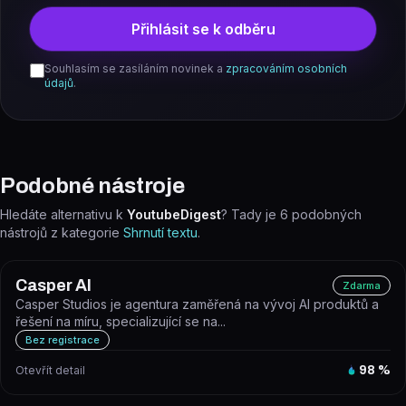
Přihlásit se k odběru
Souhlasím se zasíláním novinek a
zpracováním osobních
údajů
.
Podobné nástroje
Hledáte alternativu k
YoutubeDigest
? Tady je
6
podobných
nástrojů z kategorie
Shrnutí textu
.
Casper AI
Zdarma
Casper Studios je agentura zaměřená na vývoj AI produktů a
řešení na míru, specializující se na...
Bez registrace
Otevřít detail
98
%