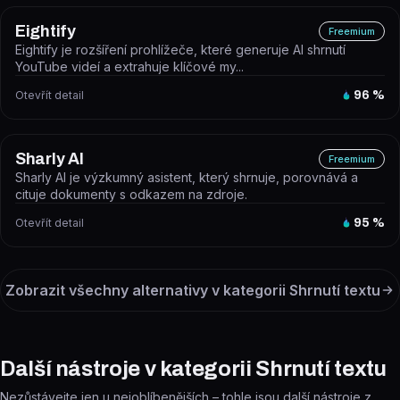
Eightify
Freemium
Eightify je rozšíření prohlížeče, které generuje AI shrnutí
YouTube videí a extrahuje klíčové my...
Otevřít detail
96
%
Sharly AI
Freemium
Sharly AI je výzkumný asistent, který shrnuje, porovnává a
cituje dokumenty s odkazem na zdroje.
Otevřít detail
95
%
Zobrazit všechny alternativy v kategorii
Shrnutí textu
Další nástroje v kategorii Shrnutí textu
Nezůstávejte jen u nejoblíbenějších – tohle jsou další nástroje z