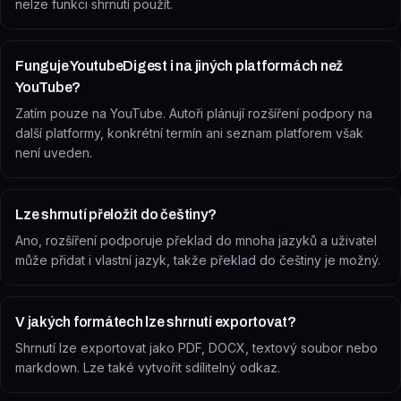
nelze funkci shrnutí použít.
Funguje YoutubeDigest i na jiných platformách než
YouTube?
Zatím pouze na YouTube. Autoři plánují rozšíření podpory na
další platformy, konkrétní termín ani seznam platforem však
není uveden.
Lze shrnutí přeložit do češtiny?
Ano, rozšíření podporuje překlad do mnoha jazyků a uživatel
může přidat i vlastní jazyk, takže překlad do češtiny je možný.
V jakých formátech lze shrnutí exportovat?
Shrnutí lze exportovat jako PDF, DOCX, textový soubor nebo
markdown. Lze také vytvořit sdílitelný odkaz.