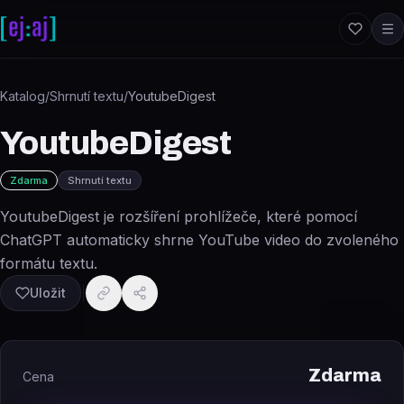
Přeskočit na obsah
Katalog
/
Shrnutí textu
/
YoutubeDigest
YoutubeDigest
Zdarma
Shrnutí textu
YoutubeDigest je rozšíření prohlížeče, které pomocí
ChatGPT automaticky shrne YouTube video do zvoleného
formátu textu.
Uložit
Zdarma
Cena