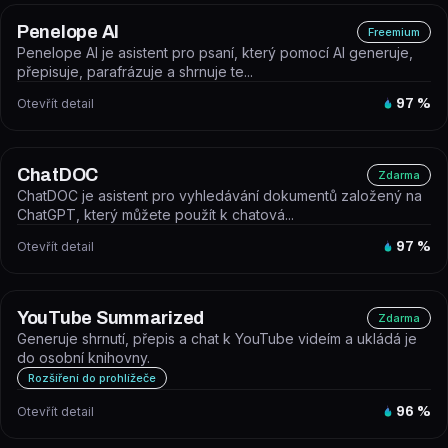
Penelope AI
Freemium
Penelope AI je asistent pro psaní, který pomocí AI generuje,
přepisuje, parafrázuje a shrnuje te...
Otevřít detail
97
%
ChatDOC
Zdarma
ChatDOC je asistent pro vyhledávání dokumentů založený na
ChatGPT, který můžete použít k chatová...
Otevřít detail
97
%
YouTube Summarized
Zdarma
Generuje shrnutí, přepis a chat k YouTube videím a ukládá je
do osobní knihovny.
Rozšíření do prohlížeče
Otevřít detail
96
%