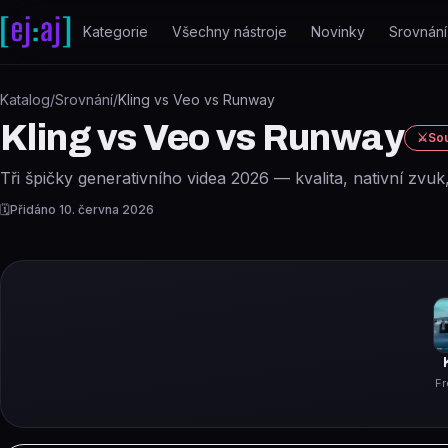
Přeskočit na obsah
Kategorie
Všechny nástroje
Novinky
Srovnání
Katalog
/
Srovnání
/
Kling vs Veo vs Runway
Kling vs Veo vs Runway
⚔️
Sou
Tři špičky generativního videa 2026 — kvalita, nativní zvuk,
🗓️
Přidáno
10. června 2026
Fr