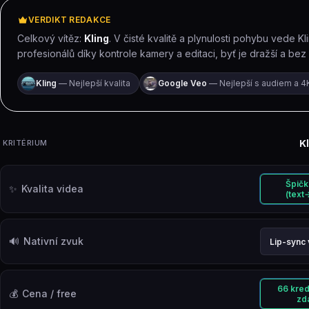
VERDIKT REDAKCE
Celkový vítěz:
Kling
.
V čisté kvalitě a plynulosti pohybu vede K
profesionálů díky kontrole kamery a editaci, byť je dražší a bez 
Kling
—
Nejlepší kvalita
Google Veo
—
Nejlepší s audiem a 4
KRITÉRIUM
K
Srovnání podle kritérií. Zvýrazněná buňka označuje vítěze 
Špičk
✨
Kvalita videa
(text
🔊
Nativní zvuk
Lip-sync 
66 kred
💰
Cena / free
zd