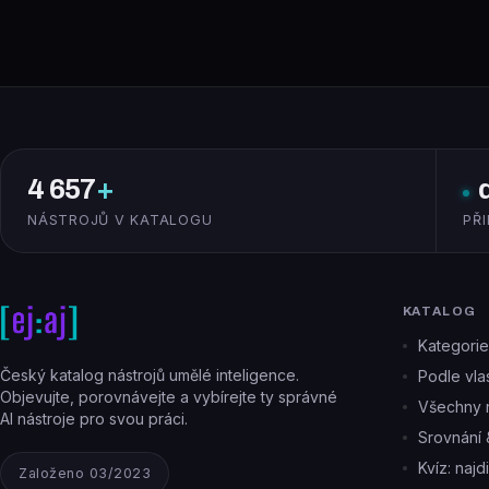
4 657
+
NÁSTROJŮ V KATALOGU
PŘ
KATALOG
Kategorie
Český katalog nástrojů umělé inteligence.
Podle vlas
Objevujte, porovnávejte a vybírejte ty správné
Všechny n
AI nástroje pro svou práci.
Srovnání 
Kvíz: najd
Založeno 03/2023