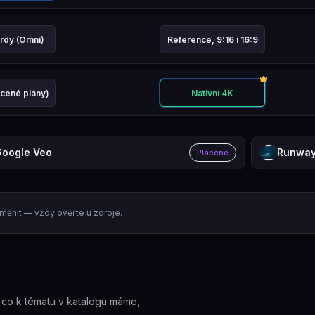
rdy (Omni)
Reference, 9:16 i 16:9
Hodnocení: dobré
.
Hodnocení: dobré
.
acené plány)
Nativní 4K
Hodnocení: dobré
.
Hodnocení: výbor
Vítěz v tomto kritér
oogle Veo
Runwa
Placené
měnit — vždy ověřte u zdroje.
, co k tématu v katalogu máme,