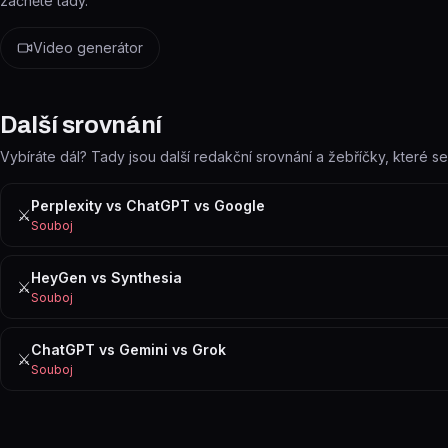
začněte tady.
Video generátor
Další srovnání
Vybíráte dál? Tady jsou další redakční srovnání a žebříčky, které s
Perplexity vs ChatGPT vs Google
⚔️
Souboj
HeyGen vs Synthesia
⚔️
Souboj
ChatGPT vs Gemini vs Grok
⚔️
Souboj