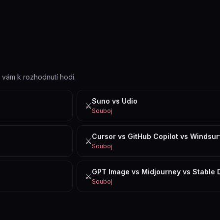
e vám k rozhodnutí hodí.
Suno vs Udio
⚔️
Souboj
Cursor vs GitHub Copilot vs Windsur
⚔️
Souboj
GPT Image vs Midjourney vs Stable D
⚔️
Souboj