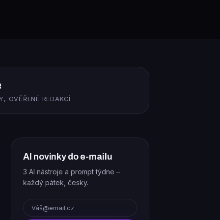
ě
Y, OVĚŘENÉ REDAKCÍ
AI novinky do e-mailu
3 AI nástroje a prompt týdne –
každý pátek, česky.
E-mail