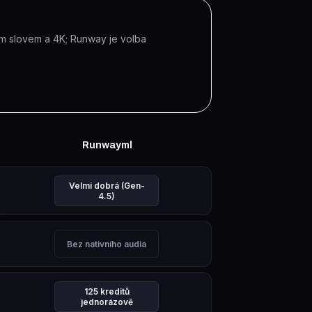
ným slovem a 4K; Runway je volba
Runwayml
Velmi dobrá (Gen-
4.5)
né
.
Hodnocení: dobré
.
Bez nativního audia
né
iu.
.
Hodnocení: slabší
.
125 kreditů
jednorázově
Hodnocení: dobré
.