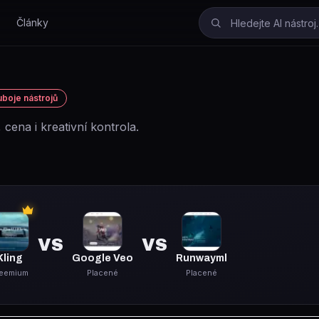
Články
boje nástrojů
 cena i kreativní kontrola.
Celkový vítěz
VS
VS
Kling
Google Veo
Runwayml
eemium
Placené
Placené