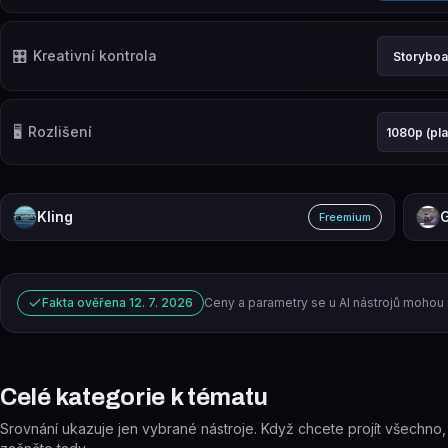
🎛️
Kreativní kontrola
Storyboa
🖥️
Rozlišení
1080p (pl
Kling
G
Freemium
Fakta ověřena
12. 7. 2026
Ceny a parametry se u AI nástrojů mohou 
Celé kategorie k tématu
Srovnání ukazuje jen vybrané nástroje. Když chcete projít všechno