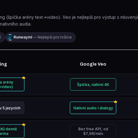
ling (špička arény text→video). Veo je nejlepší pro výstup s mluve
nativního audia.
K
Runwayml
—
Nejlepší pro tvůrce
ling
Google Veo
daného kritéria.
a arény
Špička, nativní 4K
→video)
Hodnocení: výborné
Vítěz v tomto kritériu.
.
Hodnocení: výbor
v 5 jazycích
Nativní audio i dialogy
Hodnocení: dobré
.
Hodnocení: výbor
Vítěz v tomto kritér
itů denně
Bez free API, od
arma
$7,99/měs
Hodnocení: výborné
Vítěz v tomto kritériu.
.
Hodnocení: slabší
.