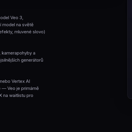
odel Veo 3,
ní model na světě
efekty, mluvené slovo)
ly, kamerapohyby a
jsilnějších generátorů
 nebo Vertex AI
e — Veo je primárně
 na waitlistu pro