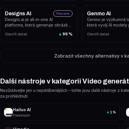
Designs AI
Genmo AI
Placené
Designs.ai je all-in-one AI
Genmo je výzkumná la
platforma, která generuje obrázky,
která vyvíjí AI modely
videa, texty, prezentace, audio a...
generování videí. Její
Otevřít detail
99
%
Otevřít detail
umo...
Zobrazit všechny alternativy v k
Další nástroje v kategorii Video generá
Nezůstávejte jen u nejoblíbenějších – tohle jsou další nástroje z kat
za prohlédnutí.
Hailuo AI
1
%
Freemium