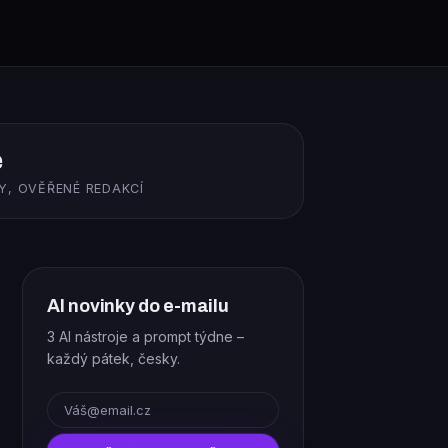
ě
Y, OVĚŘENÉ REDAKCÍ
AI novinky do e-mailu
3 AI nástroje a prompt týdne –
každý pátek, česky.
E-mail