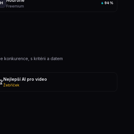
Hourone
H
94
%
Freemium
le konkurence, s kritérii a datem
Nejlepší AI pro video
🏆
Žebříček