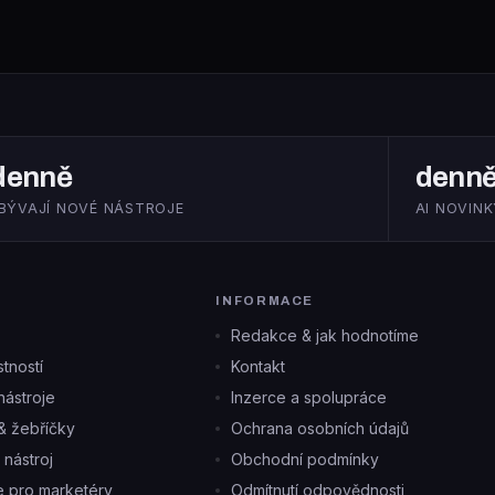
denně
denn
IBÝVAJÍ NOVÉ NÁSTROJE
AI NOVINK
INFORMACE
Redakce & jak hodnotíme
tností
Kontakt
ástroje
Inzerce a spolupráce
& žebříčky
Ochrana osobních údajů
i nástroj
Obchodní podmínky
je pro marketéry
Odmítnutí odpovědnosti