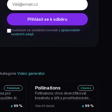
E-mail
Přihlásit se k odběru
Souhlasím se zasíláním novinek a
zpracováním
osobních údajů
.
 kategorie
Video generátor
.
Pollinations
Freemium
Zdarma
rma pro
Pollinations chce diverzifikovat
využitím AI
kreativitu a šířit ji prostřednictvím
omentáře v...
digitálních ekosystémů. A...
99
%
Otevřít detail
99
%