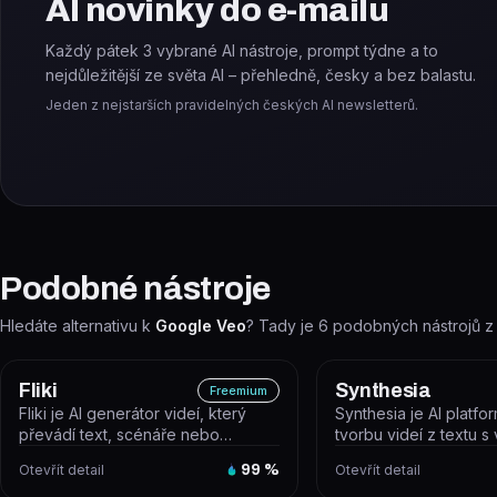
AI novinky do e-mailu
Každý pátek 3 vybrané AI nástroje, prompt týdne a to
nejdůležitější ze světa AI – přehledně, česky a bez balastu.
Jeden z nejstarších pravidelných českých AI newsletterů.
Podobné nástroje
Hledáte alternativu k
Google Veo
? Tady je
6
podobných nástrojů z
Fliki
Synthesia
Freemium
Fliki je AI generátor videí, který
Synthesia je AI platfo
převádí text, scénáře nebo
tvorbu videí z textu s 
blogové příspěvky na videa s
avatarů a hlasového k
Otevřít detail
99
%
Otevřít detail
hlaso...