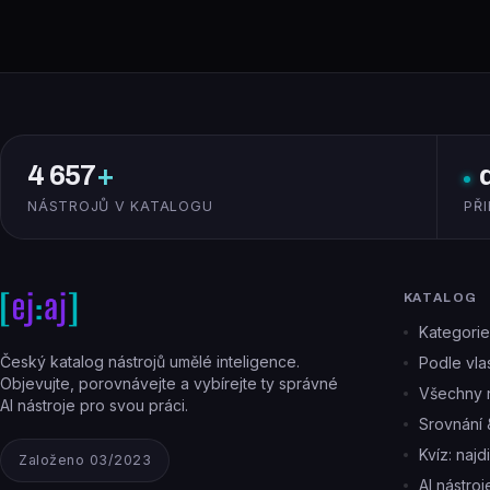
4 657
+
NÁSTROJŮ V KATALOGU
PŘ
KATALOG
Kategorie
Český katalog nástrojů umělé inteligence.
Podle vlas
Objevujte, porovnávejte a vybírejte ty správné
Všechny n
AI nástroje pro svou práci.
Srovnání 
Kvíz: najd
Založeno 03/2023
AI nástro