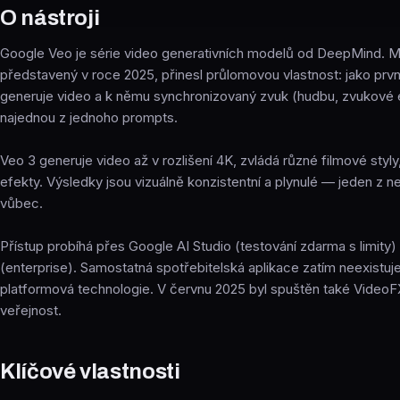
O nástroji
Google Veo je série video generativních modelů od DeepMind. M
představený v roce 2025, přinesl průlomovou vlastnost: jako prv
generuje video a k němu synchronizovaný zvuk (hudbu, zvukové 
najednou z jednoho prompts.
Veo 3 generuje video až v rozlišení 4K, zvládá různé filmové sty
efekty. Výsledky jsou vizuálně konzistentní a plynulé — jeden z ne
vůbec.
Přístup probíhá přes Google AI Studio (testování zdarma s limity)
(enterprise). Samostatná spotřebitelská aplikace zatím neexistuj
platformová technologie. V červnu 2025 byl spuštěn také VideoFX
veřejnost.
Klíčové vlastnosti