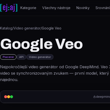
Přeskočit na obsah
Kategorie
Všechny nástroje
Novinky
Srovnání
Katalog
/
Video generátor
/
Google Veo
Google Veo
Placené
API
Video generátor
Nejpokročilejší video generátor od Google DeepMind. Veo 
video se synchronizovaným zvukem — první model, který 
najednou.
deepmind