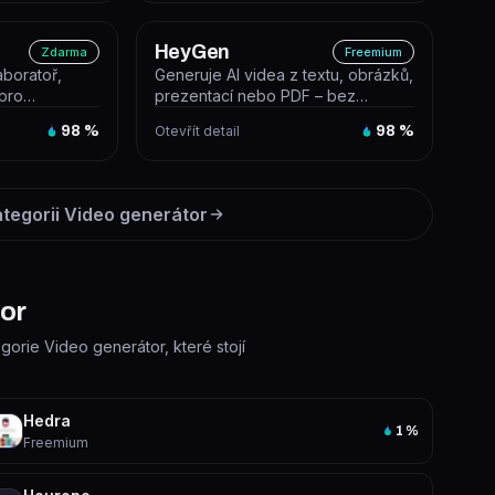
HeyGen
Zdarma
Freemium
boratoř,
Generuje AI videa z textu, obrázků,
 pro
prezentací nebo PDF – bez
 nástroj Mochi
kamery, střihačů ani produkčních
98
%
Otevřít detail
98
%
d...
ategorii
Video generátor
tor
egorie Video generátor, které stojí
Hedra
1
%
Freemium