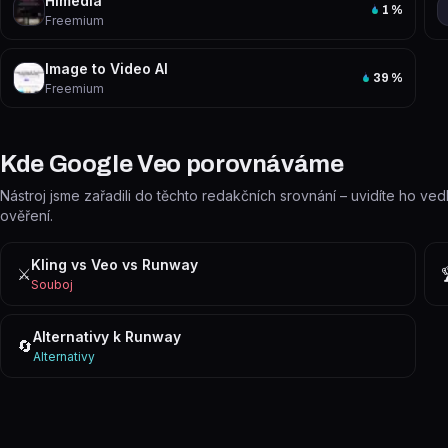
Himedia
1
%
Freemium
Image to Video AI
39
%
Freemium
Kde Google Veo porovnáváme
Nástroj jsme zařadili do těchto redakčních srovnání – uvidíte ho ved
ověření.
Kling vs Veo vs Runway
⚔️
Souboj
Alternativy k Runway
🔄
Alternativy