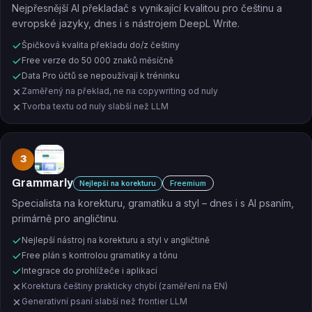
Nejpřesnější AI překladač s vynikající kvalitou pro češtinu a
evropské jazyky, dnes i s nástrojem DeepL Write.
Špičková kvalita překladu do/z češtiny
Free verze do 50 000 znaků měsíčně
Data Pro účtů se nepoužívají k tréninku
Zaměřený na překlad, ne na copywriting od nuly
Tvorba textu od nuly slabší než LLM
3
Grammarly
Freemium
Nejlepší na korekturu
Specialista na korekturu, gramatiku a styl – dnes i s AI psaním,
primárně pro angličtinu.
Nejlepší nástroj na korekturu a styl v angličtině
Free plán s kontrolou gramatiky a tónu
Integrace do prohlížeče i aplikací
Korektura češtiny prakticky chybí (zaměření na EN)
Generativní psaní slabší než frontier LLM