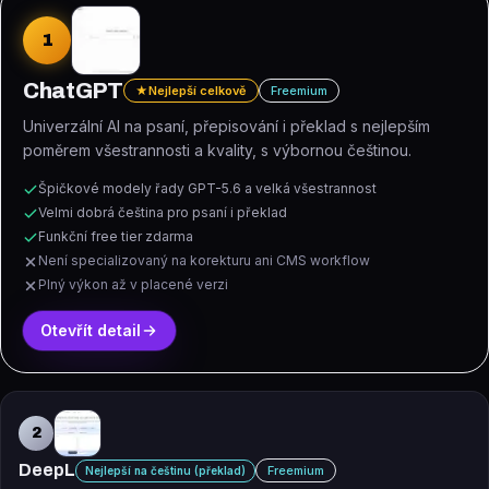
1
ChatGPT
★
Nejlepší celkově
Freemium
Univerzální AI na psaní, přepisování i překlad s nejlepším
poměrem všestrannosti a kvality, s výbornou češtinou.
Špičkové modely řady GPT-5.6 a velká všestrannost
Velmi dobrá čeština pro psaní i překlad
Funkční free tier zdarma
Není specializovaný na korekturu ani CMS workflow
Plný výkon až v placené verzi
Otevřít detail
2
DeepL
Freemium
Nejlepší na češtinu (překlad)