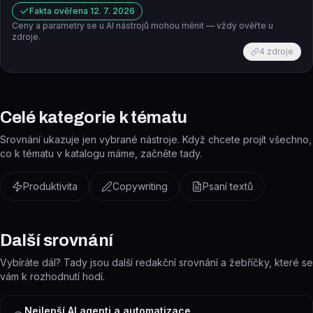
Fakta ověřena
12. 7. 2026
Ceny a parametry se u AI nástrojů mohou měnit — vždy ověřte u
zdroje.
4
zdroje
Celé kategorie k tématu
Srovnání ukazuje jen vybrané nástroje. Když chcete projít všechno,
co k tématu v katalogu máme, začněte tady.
Produktivita
Copywriting
Psaní textů
Další srovnání
Vybíráte dál? Tady jsou další redakční srovnání a žebříčky, které se
vám k rozhodnutí hodí.
Nejlepší AI agenti a automatizace