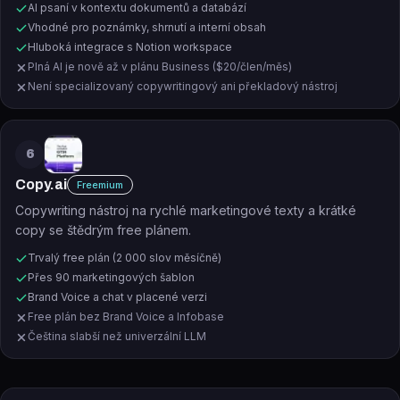
AI psaní v kontextu dokumentů a databází
Vhodné pro poznámky, shrnutí a interní obsah
Hluboká integrace s Notion workspace
Plná AI je nově až v plánu Business ($20/člen/měs)
Není specializovaný copywritingový ani překladový nástroj
6
Copy.ai
Freemium
Copywriting nástroj na rychlé marketingové texty a krátké
copy se štědrým free plánem.
Trvalý free plán (2 000 slov měsíčně)
Přes 90 marketingových šablon
Brand Voice a chat v placené verzi
Free plán bez Brand Voice a Infobase
Čeština slabší než univerzální LLM