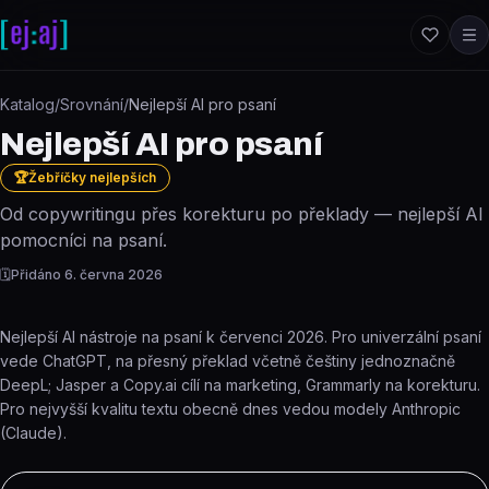
Přeskočit na obsah
Katalog
/
Srovnání
/
Nejlepší AI pro psaní
Nejlepší AI pro psaní
🏆
Žebříčky nejlepších
Od copywritingu přes korekturu po překlady — nejlepší AI
pomocníci na psaní.
🗓️
Přidáno
6. června 2026
Nejlepší AI nástroje na psaní k červenci 2026. Pro univerzální psaní
vede ChatGPT, na přesný překlad včetně češtiny jednoznačně
DeepL; Jasper a Copy.ai cílí na marketing, Grammarly na korekturu.
Pro nejvyšší kvalitu textu obecně dnes vedou modely Anthropic
(Claude).