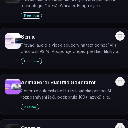
technologie OpenAI Whisper. Funguje jako
samostatný webový nástroj i jako součást
Freemium
nahrávacího studia Riverside.
Sonix
Převádí audio a video soubory na text pomocí AI s
přesností 99 %. Podporuje přepis, překlad, titulky a
analýzu obsahu ve více než 54 jazycích.
Freemium
Animakerer Subtitle Generator
Generuje automatické titulky k videím pomocí AI
rozpoznávání řeči, podporuje 100+ jazyků a je
zdarma.
Zdarma