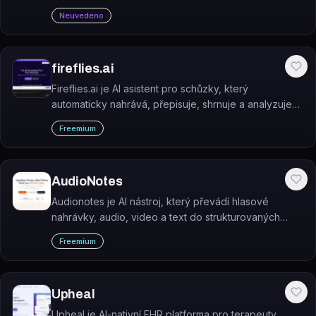
trápit s ručním přepisováním, náš inteligentní software
Neuvedeno
to udělá za vás. A co je nejlepší?
fireflies.ai
Fireflies.ai je AI asistent pro schůzky, který
automaticky nahrává, přepisuje, shrnuje a analyzuje
týmové konverzace.
Freemium
AudioNotes
Audionotes je AI nástroj, který převádí hlasové
nahrávky, audio, video a text do strukturovaných
poznámek. Funguje na iOS, Androidu, webu i Macu.
Freemium
Upheal
Upheal je AI-nativní EHR platforma pro terapeuty,