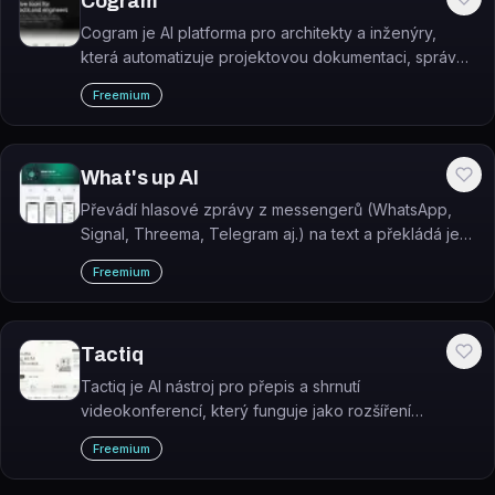
Cogram
Cogram je AI platforma pro architekty a inženýry,
která automatizuje projektovou dokumentaci, správu
e-mailů, záznamy ze schůzek a terénní zprávy.
Freemium
What's up AI
Převádí hlasové zprávy z messengerů (WhatsApp,
Signal, Threema, Telegram aj.) na text a překládá je
do zvoleného jazyka.
Freemium
Tactiq
Tactiq je AI nástroj pro přepis a shrnutí
videokonferencí, který funguje jako rozšíření
prohlížeče bez bota v hovoru.
Freemium