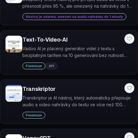
přesností přes 95 %, ale omezený na nahrávky do 1
minuty.
Nástroj je zdarma, omezen na audio nahrávky do 1 minuty
Text-To-Video-AI
Vadoo AI je placený generátor videí z textu s
bezplatným tarifem na 10 generování bez nutnosti
kreditní karty.
Freemium
API
Transkriptor
Transkriptor je AI nástroj, který automaticky přepisuje
audio a video nahrávky do textu ve více než 100
jazycích.
Freemium