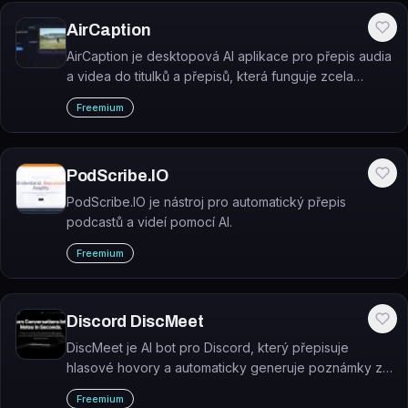
AirCaption
AirCaption je desktopová AI aplikace pro přepis audia
a videa do titulků a přepisů, která funguje zcela
offline bez nutnosti nahrávat soubory na internet.
Freemium
PodScribe.IO
PodScribe.IO je nástroj pro automatický přepis
podcastů a videí pomocí AI.
Freemium
Discord DiscMeet
DiscMeet je AI bot pro Discord, který přepisuje
hlasové hovory a automaticky generuje poznámky ze
schůzek a souhrny přímo do Discord kanálů.
Freemium