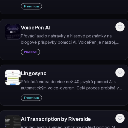
noci ji otepluje, přes den simuluje sluneční světlo.
Freemium
VoicePen AI
Převádí audio nahrávky a hlasové poznámky na
blogové příspěvky pomocí AI. VoicePen je nástroj,
který automaticky přepisuje a transformuje podcasty,
Placené
webináře nebo výukové materiály do textového
formátu vhodného k publikaci.
Lingosync
Překládá videa do více než 40 jazyků pomocí AI s
automatickým voice-overem. Celý proces probíhá ve
třech krocích: nahrání videa, výběr jazyka a stažení
Freemium
přeloženého výsledku.
AI Transcription by Riverside
Převádí audio a video nahrávky na text pomocí AI