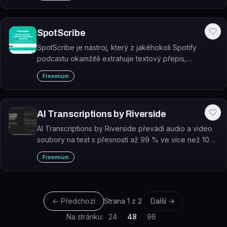
SpotScribe
SpotScribe je nástroj, který z jakéhokoli Spotify
podcastu okamžitě extrahuje textový přepis,
generuje AI shrnutí a umožňuje interaktivní chat s
Freemium
obsahem epizody.
AI Transcriptions by Riverside
AI Transcriptions by Riverside převádí audio a video
soubory na text s přesností až 99 % ve více než 100
jazycích.
Freemium
← Předchozí
Strana
1
z
2
Další →
Na stránku:
24
48
96