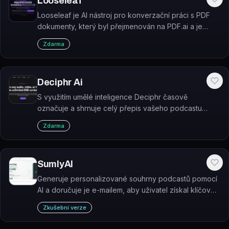
Looseleaf
Looseleaf je AI nástroj pro konverzační práci s PDF
dokumenty, který byl přejmenován na PDF.ai a je
dostupný na looseleaf.ai.
Zdarma
Deciphr Ai
S využitím umělé inteligence Deciphr časově
označuje a shrnuje celý přepis vašeho podcastu
velmi rychle.
Zdarma
SumlyAI
Generuje personalizované souhrny podcastů pomocí
AI a doručuje je e-mailem, aby uživatel získal klíčové
poznatky bez nutnosti poslouchat celé epizody.
Zkušební verze