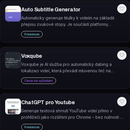
Auto Subtitle Generator
Automaticky generuje titulky k videím na základě
přepisu zvukové stopy. Je součástí platformy
Simplified a slouží ke zvýšení dostupnosti a
Freemium
sledovanosti videí.
Voxqube
Voxqube je AI služba pro automatický dabing a
lokalizaci videí, která převádí mluvenou řeč na
přeložený hlasový doprovod v cizím jazyce.
Cena na vyžádání
ChatGPT pro Youtube
Generuje textová shrnutí YouTube videí přímo v
prohlížeči jako rozšíření pro Chrome – bez nutnosti AI
účtu nebo API klíče.
Freemium