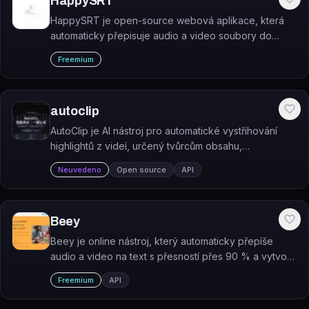
HappySRT
HappySRT je open-source webová aplikace, která
automaticky přepisuje audio a video soubory do
textu, překládá je do více jazyků a generuje shrnutí.
Freemium
autoclip
AutoClip je AI nástroj pro automatické vystřihování
highlightů z videí, určený tvůrcům obsahu,
vzdělávacím institucím a firmám.
Neuvedeno
Open source
API
Beey
Beey je online nástroj, který automaticky přepíše
audio a video na text s přesností přes 90 % a vytvoří
titulky.
Freemium
API