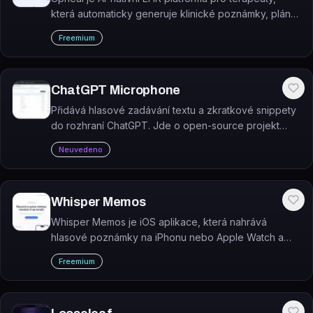
která automaticky generuje klinické poznámky, plány
léčby a zajišťuje plánování, telehealth i fakturaci z
Freemium
jednoho místa.
ChatGPT Microphone
Přidává hlasové zadávání textu a zkratkové snippety
do rozhraní ChatGPT. Jde o open-source projekt
dostupný na GitHubu.
Neuvedeno
Whisper Memos
Whisper Memos je iOS aplikace, která nahrává
hlasové poznámky na iPhonu nebo Apple Watch a
odesílá přepis i shrnutí e-mailem během několika
Freemium
sekund.