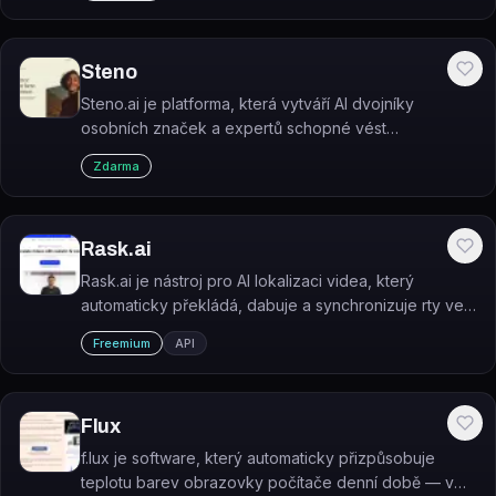
Steno
Steno.ai je platforma, která vytváří AI dvojníky
osobních značek a expertů schopné vést
konverzace v hlase a stylu originálního autora.
Zdarma
Rask.ai
Rask.ai je nástroj pro AI lokalizaci videa, který
automaticky překládá, dabuje a synchronizuje rty ve
videích do 130+ jazyků.
Freemium
API
Flux
f.lux je software, který automaticky přizpůsobuje
teplotu barev obrazovky počítače denní době — v