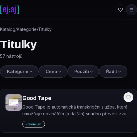
Přeskočit na obsah
Katalog
/
Kategorie
/
Titulky
Titulky
57
nástrojů
Kategorie
Cena
Použití
Řadit
Good Tape
Good Tape je automatická transkripční služba, která
umožňuje novinářům (a dalším) snadno převést zvuk
na text, bez ohledu na jazyk nebo kvalitu zvuku.
Freemium