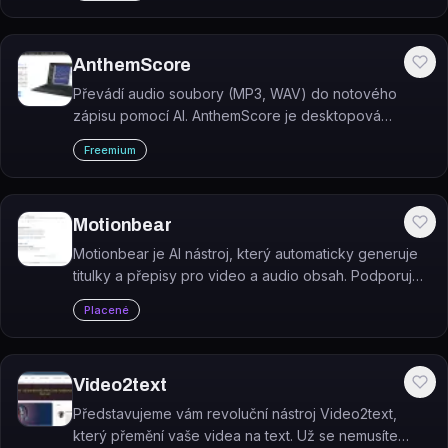
AnthemScore
Převádí audio soubory (MP3, WAV) do notového
zápisu pomocí AI. AnthemScore je desktopová
aplikace pro automatický přepis hudby s možností
Freemium
editace not, taktů a nástrojových partů.
Motionbear
Motionbear je AI nástroj, který automaticky generuje
titulky a přepisy pro video a audio obsah. Podporuje
překlad do desítek jazyků a export ve standardních
Placené
formátech.
Video2text
Představujeme vám revoluční nástroj Video2text,
který přemění vaše videa na text. Už se nemusíte