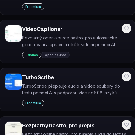
přes 98 %.
Freemium
VideoCaptioner
Bezplatný open-source nástroj pro automatické
generování a úpravu titulků k videím pomocí AI
rozpoznávání řeči a LLM.
Zdarma
Open source
TurboScribe
TurboScribe přepisuje audio a video soubory do
textu pomocí AI s podporou více než 98 jazyků.
Freemium
Bezplatný nástroj pro přepis
Bezplatný online nástroj pro přřepis audia do textu s