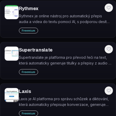
Rythmex
Rythmex je online nástroj pro automatický přepis
audia a videa do textu pomocí AI, s podporou desítek
jazyků a pokročilým editorem přepisů.
Freemium
Supertranslate
Supertranslate je platforma pro převod řeči na text,
která automaticky generuje titulky a přepisy z audio a
video obsahu ve více než 125 jazycích.
Freemium
Laxis
Laxis je AI platforma pro správu schůzek a diktování,
která automaticky přepisuje konverzace, generuje
strukturované shrnutí a extrahuje úkoly.
Freemium