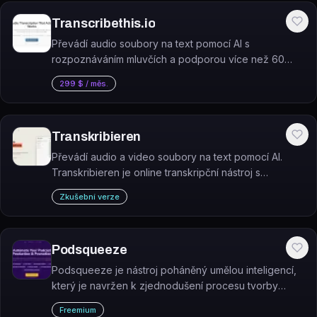
Transcribethis.io
Převádí audio soubory na text pomocí AI s
rozpoznáváním mluvčích a podporou více než 60
jazyků.
299 $ / měs.
Transkribieren
Převádí audio a video soubory na text pomocí AI.
Transkribieren je online transkripční nástroj s
podporou přes 99 jazyků a automatickým
Zkušební verze
rozpoznáváním mluvčích.
Podsqueeze
Podsqueeze je nástroj poháněný umělou inteligencí,
který je navržen k zjednodušení procesu tvorby
obsahu pro podcastery.
Freemium