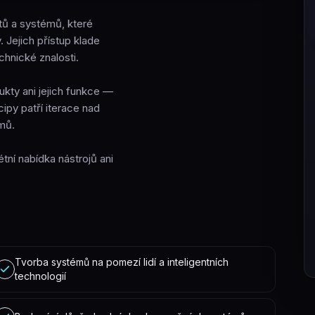
tů a systémů, které
. Jejich přístup klade
chnické znalosti.
kty ani jejich funkce —
cipy patří iterace nad
mů.
ní nabídka nástrojů ani
Tvorba systémů na pomezí lidí a inteligentních
technologií