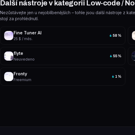
Další nástroje v kategorii Low-code / N
Nezůstávejte jen u nejoblíbenějších – tohle jsou další nástroje z k
stojí za prohlédnutí.
Fine Tuner AI
58
%
25 $ / měs.
flyte
55
%
Neuvedeno
Fronty
1
%
Freemium