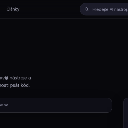
Články
íjí nástroje a
osti psát kód.
e.so