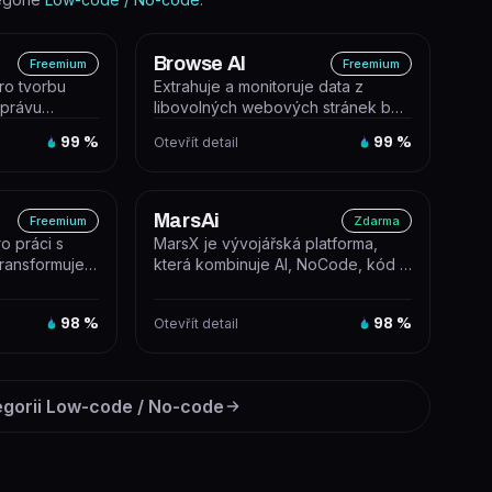
Browse AI
Freemium
Freemium
pro tvorbu
Extrahuje a monitoruje data z
správu
libovolných webových stránek bez
rý
nutnosti psát kód. Umožňuje
99
%
Otevřít detail
99
%
promě...
MarsAi
Freemium
Zdarma
ro práci s
MarsX je vývojářská platforma,
 transformuje a
která kombinuje AI, NoCode, kód a
n...
MicroApps pro rychlé budování S...
98
%
Otevřít detail
98
%
egorii
Low-code / No-code