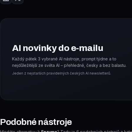
AI novinky do e-mailu
Každý pátek 3 vybrané AI nástroje, prompt týdne a to
nejdůležitější ze světa AI – přehledně, česky a bez balastu.
Jeden z nejstarších pravidelných českých AI newsletterů.
Podobné nástroje
Hledáte alternativu k
Enzyme
? Tady je
6
podobných nástrojů z kat