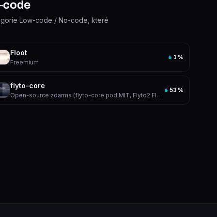
o-code
ategorie Low-code / No-code, které
Floot
1
%
Freemium
flyto-core
53
%
Open-source zdarma (flyto-core pod MIT, Flyto2 Flow pod Apache 2.0), ceny placených rozšíření neuvedeny