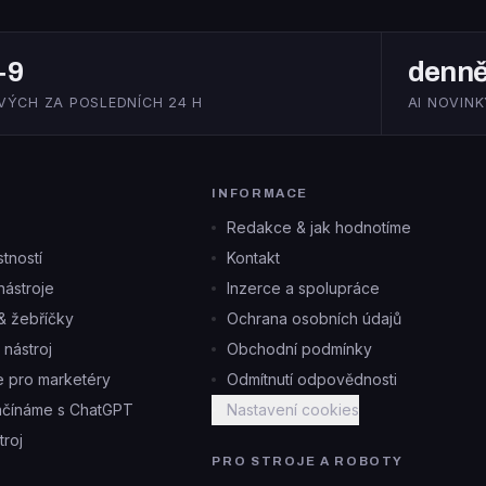
+9
denn
VÝCH ZA POSLEDNÍCH 24 H
AI NOVINK
INFORMACE
Redakce & jak hodnotíme
tností
Kontakt
ástroje
Inzerce a spolupráce
& žebříčky
Ochrana osobních údajů
i nástroj
Obchodní podmínky
je pro marketéry
Odmítnutí odpovědnosti
ačínáme s ChatGPT
Nastavení cookies
troj
PRO STROJE A ROBOTY