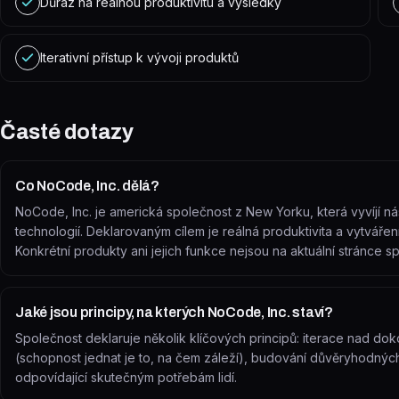
Důraz na reálnou produktivitu a výsledky
Iterativní přístup k vývoji produktů
Časté dotazy
Co NoCode, Inc. dělá?
NoCode, Inc. je americká společnost z New Yorku, která vyvíjí nás
technologií. Deklarovaným cílem je reálná produktivita a vytváře
Konkrétní produkty ani jejich funkce nejsou na aktuální stránce s
Jaké jsou principy, na kterých NoCode, Inc. staví?
Společnost deklaruje několik klíčových principů: iterace nad doko
(schopnost jednat je to, na čem záleží), budování důvěryhodný
odpovídající skutečným potřebám lidí.