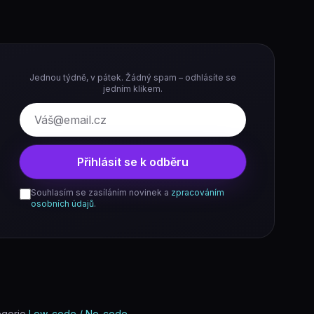
Jednou týdně, v pátek. Žádný spam – odhlásíte se
jedním klikem.
E-mail
Přihlásit se k odběru
Souhlasím se zasíláním novinek a
zpracováním
osobních údajů
.
egorie
Low-code / No-code
.