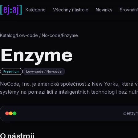
Přeskočit na obsah
Kategorie
Všechny nástroje
Novinky
Srovnání
Katalog
/
Low-code / No-code
/
Enzyme
Enzyme
Freemium
Low-code / No-code
NoCode, Inc. je americká společnost z New Yorku, která vyv
systémy na pomezí lidí a inteligentních technologií bez nutn
enzym
O nástroji