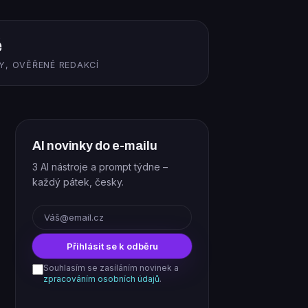
ě
Y, OVĚŘENÉ REDAKCÍ
AI novinky do e-mailu
3 AI nástroje a prompt týdne –
každý pátek, česky.
E-mail
Přihlásit se k odběru
Souhlasím se zasíláním novinek a
zpracováním osobních údajů
.