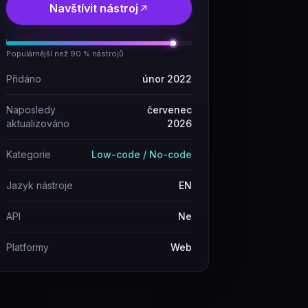
Navštívit nástroj
Populárnější než 90 % nástrojů
Přidáno
únor 2022
Naposledy
červenec
aktualizováno
2026
Kategorie
Low-code / No-code
Jazyk nástroje
EN
API
Ne
Platformy
Web