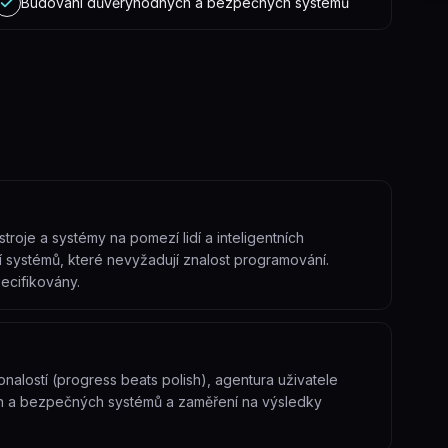
Budování důvěryhodných a bezpečných systémů
troje a systémy na pomezí lidí a inteligentních
ní systémů, které nevyžadují znalost programování.
pecifikovány.
nalostí (progress beats polish), agentura uživatele
ch a bezpečných systémů a zaměření na výsledky