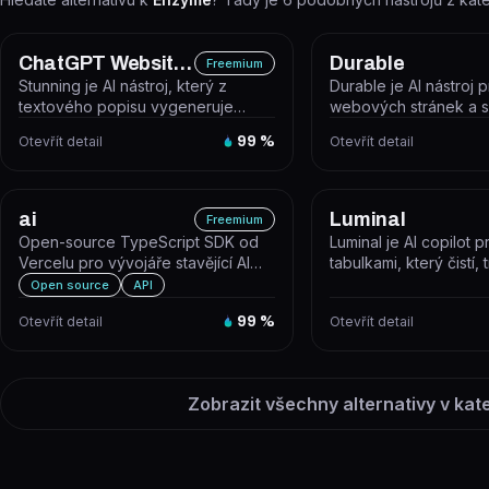
ChatGPT Website Builder
Durable
Freemium
Stunning je AI nástroj, který z
Durable je AI nástroj 
textového popisu vygeneruje
webových stránek a 
funkční webovou aplikaci nebo
malého podnikání, kte
Otevřít detail
99
%
Otevřít detail
web be...
vygeneruje we...
ai
Luminal
Freemium
Open-source TypeScript SDK od
Luminal je AI copilot p
Vercelu pro vývojáře stavějící AI
tabulkami, který čistí,
aplikace a agenty s React, Next....
analyzuje data přiroze
Open source
API
Otevřít detail
99
%
Otevřít detail
Zobrazit všechny alternativy v kat