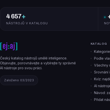
4 657
+
NÁSTROJŮ V KATALOGU
NO
KATALOG
Kategorie
Český katalog nástrojů umělé inteligence.
Podle vlas
Objevujte, porovnávejte a vybírejte ty správné
Všechny n
AI nástroje pro svou práci.
Srovnání 
Kvíz: najd
Založeno 03/2023
AI nástro
Návod: z
Přidat nás