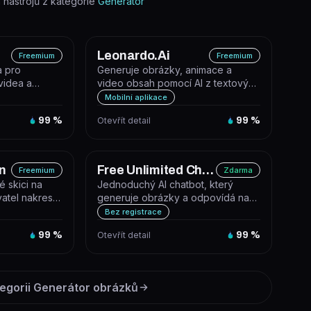
nástrojů z kategorie
Generátor
Leonardo.Ai
Freemium
Freemium
a pro
Generuje obrázky, animace a
videa a
video obsah pomocí AI z textových
í generativní
promptů nebo vlastních modelů.
Mobilní aplikace
99
%
Otevřít detail
99
%
n
Free Unlimited Chat Bot
Freemium
Zdarma
é skici na
Jednoduchý AI chatbot, který
vatel nakreslí
generuje obrázky a odpovídá na
 na...
otázky. Funguje zdarma bez
Bez registrace
registrac...
99
%
Otevřít detail
99
%
egorii
Generátor obrázků