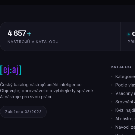
4 657
+
NÁSTROJŮ V KATALOGU
PŘ
KATALOG
Kategorie
Český katalog nástrojů umělé inteligence.
Podle vlas
Objevujte, porovnávejte a vybírejte ty správné
Všechny n
AI nástroje pro svou práci.
Srovnání 
Kvíz: najd
Založeno 03/2023
AI nástro
Návod: z