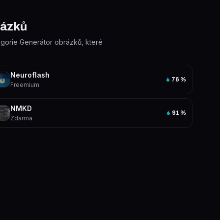
rázků
tegorie Generátor obrázků, které
Neuroflash
76
%
Freemium
NMKD
91
%
Zdarma