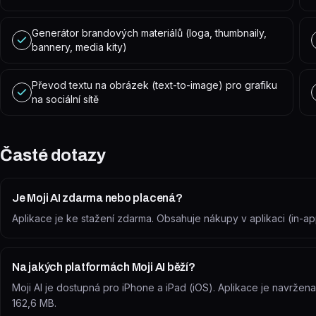
Generátor brandových materiálů (loga, thumbnaily,
bannery, media kity)
Převod textu na obrázek (text-to-image) pro grafiku
na sociální sítě
Časté dotazy
Je Moji AI zdarma nebo placená?
Aplikace je ke stažení zdarma. Obsahuje nákupy v aplikaci (in-a
Na jakých platformách Moji AI běží?
Moji AI je dostupná pro iPhone a iPad (iOS). Aplikace je navržen
162,6 MB.