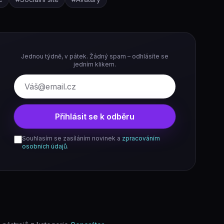
Jednou týdně, v pátek. Žádný spam – odhlásíte se
jedním klikem.
E-mail
Přihlásit se k odběru
Souhlasím se zasíláním novinek a
zpracováním
osobních údajů
.