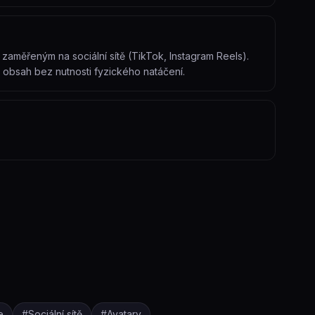
zaměřeným na sociální sítě (TikTok, Instagram Reels).
 obsah bez nutnosti fyzického natáčení.
e
#
Sociální sítě
#
Avatary