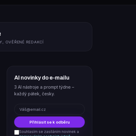
ě
Y, OVĚŘENÉ REDAKCÍ
AI novinky do e-mailu
3 AI nástroje a prompt týdne –
každý pátek, česky.
E-mail
Přihlásit se k odběru
Souhlasím se zasíláním novinek a