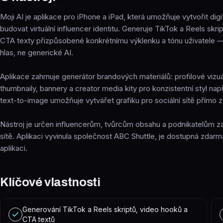
Moji AI je aplikace pro iPhone a iPad, která umožňuje vytvořit digi
budovat virtuální influencer identitu. Generuje TikTok a Reels skrip
CTA texty přizpůsobené konkrétnímu výklenku a tónu uživatele —
hlas, ne generické AI.
Aplikace zahrnuje generátor brandových materiálů: profilové vizuá
thumbnaily, bannery a creator media kity pro konzistentní styl na
text-to-image umožňuje vytvářet grafiku pro sociální sítě přímo 
Nástroj je určen influencerům, tvůrcům obsahu a podnikatelům z
sítě. Aplikaci vyvinula společnost ABC Shuttle, je dostupná zdarm
aplikaci.
Klíčové vlastnosti
Generování TikTok a Reels skriptů, video hooků a
CTA textů