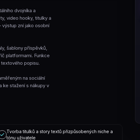
tálního dvojníka a
ty, video hooky, titulky a
 výstup zní jako osobní
ly, šablony příspěvků,
příč platformami. Funkce
z textového popisu.
aměřeným na sociální
a ke stažení s nákupy v
Tvorba titulků a story textů přizpůsobených niche a
tónu uživatele