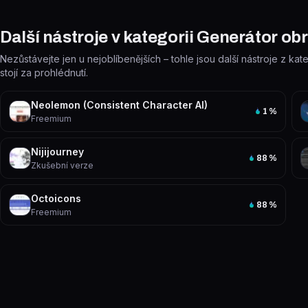
Další nástroje v kategorii Generátor ob
Nezůstávejte jen u nejoblíbenějších – tohle jsou další nástroje z ka
stojí za prohlédnutí.
Neolemon (Consistent Character AI)
1
%
Freemium
Nijijourney
88
%
Zkušební verze
Octoicons
88
%
Freemium