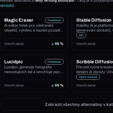
Hledáte alternativu k
Moji Writing Assistant
? Tady je
6
podobných 
obrázků
.
Magic Eraser
Stable Diffusion
Freemium
AI editor fotek pro odstranění
Stability AI je platform
objektů, výměnu a mazání pozadí a
generování obrázků, 
vylepšení kvality snímků během...
dalšího obsahu pomoc
API
AI,...
Otevřít detail
99
%
Otevřít detail
Lucidpic
Scribble Diffusio
Freemium
Lucidpic generuje fotografie
Převádí ručně kreslen
neexistujících lidí a umožňuje jejich
detailní AI obrazy. Uži
úpravu i animaci do krátkých...
skicu v prohlížeči nebo
Open source
Otevřít detail
99
%
Otevřít detail
Zobrazit všechny alternativy v kat