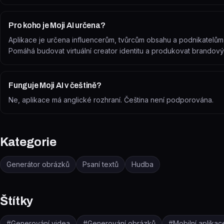
Pro koho je Moji AI určena?
Aplikace je určena influencerům, tvůrcům obsahu a podnikatelům 
Pomáhá budovat virtuální creator identitu a produkovat brandový
Funguje Moji AI v češtině?
Ne, aplikace má anglické rozhraní. Čeština není podporována.
Kategorie
Generátor obrázků
Psaní textů
Hudba
Štítky
#
Generování videa
#
Generování obrázků
#
Mobilní aplikac