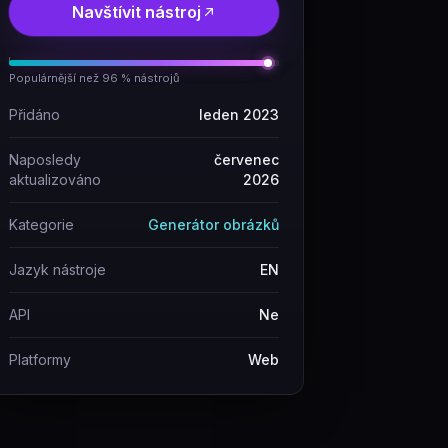
Navštívit nástroj
Populárnější než 96 % nástrojů
Přidáno
leden 2023
Naposledy
červenec
aktualizováno
2026
Kategorie
Generátor obrázků
Jazyk nástroje
EN
API
Ne
Platformy
Web