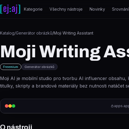
Přeskočit na obsah
Kategorie
Všechny nástroje
Novinky
Srovnání
Katalog
/
Generátor obrázků
/
Moji Writing Assistant
Moji Writing As
Freemium
Generátor obrázků
Moji AI je mobilní studio pro tvorbu AI influencer obsahu, 
titulky, skripty a brandové materiály bez nutnosti natáčet s
apps.ap
O nástroji