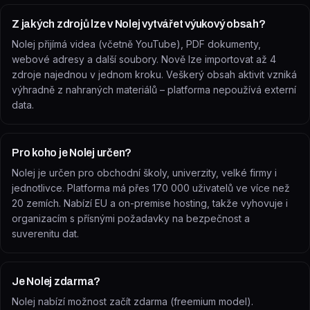
Z jakých zdrojů lze v Nolej vytvářet výukový obsah?
Nolej přijímá videa (včetně YouTube), PDF dokumenty,
webové adresy a další soubory. Nově lze importovat až 4
zdroje najednou v jednom kroku. Veškerý obsah aktivit vzniká
výhradně z nahraných materiálů – platforma nepoužívá externí
data.
Pro koho je Nolej určen?
Nolej je určen pro obchodní školy, univerzity, velké firmy i
jednotlivce. Platforma má přes 170 000 uživatelů ve více než
20 zemích. Nabízí EU a on-premise hosting, takže vyhovuje i
organizacím s přísnými požadavky na bezpečnost a
suverenitu dat.
Je Nolej zdarma?
Nolej nabízí možnost začít zdarma (freemium model).