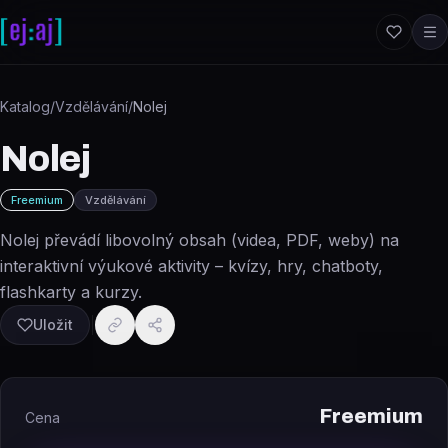
Přeskočit na obsah
Katalog
/
Vzdělávání
/
Nolej
Nolej
Freemium
Vzdělávání
Nolej převádí libovolný obsah (videa, PDF, weby) na
interaktivní výukové aktivity – kvízy, hry, chatboty,
flashkarty a kurzy.
Uložit
Freemium
Cena