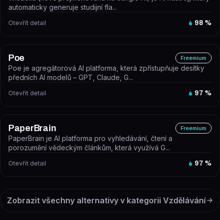
automaticky generuje studijní fla...
Otevřít detail
98
%
Poe
Freemium
Poe je agregátorová AI platforma, která zpřístupňuje desítky
předních AI modelů – GPT, Claude, G...
Otevřít detail
97
%
PaperBrain
Freemium
PaperBrain je AI platforma pro vyhledávání, čtení a
porozumění vědeckým článkům, která využívá G...
Otevřít detail
97
%
Zobrazit všechny alternativy v kategorii
Vzdělávání