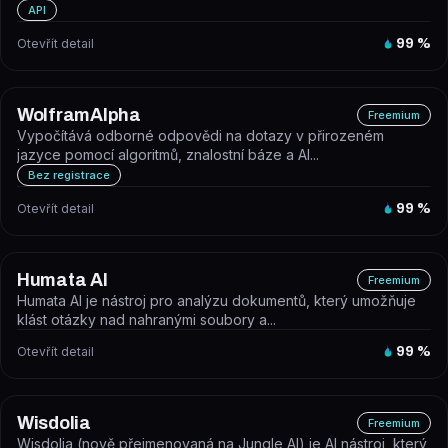
API
Otevřít detail
99
%
WolframAlpha
Freemium
Vypočítává odborné odpovědi na dotazy v přirozeném
jazyce pomocí algoritmů, znalostní báze a AI...
Bez registrace
Otevřít detail
99
%
Humata AI
Freemium
Humata AI je nástroj pro analýzu dokumentů, který umožňuje
klást otázky nad nahranými soubory a...
Otevřít detail
99
%
Wisdolia
Freemium
Wisdolia (nově přejmenovaná na Jungle AI) je AI nástroj, který