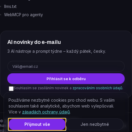
llms.txt
WebMCP pro agenty
AI novinky do e-mailu
3 AI nástroje a prompt týdne – každý pátek, česky.
E-mail
Přihlásit se k odběru
Souhlasím se zasíláním novinek a
zpracováním osobních údajů
.
Používáme nezbytné cookies pro chod webu. S vaším
souhlasem také analytické, abychom web vylepšovali.
Více v
zásadách ochrany údajů
.
©
2026
EJAJ s.r.o. – všechna práva vyhrazena.
Přijmout vše
Jen nezbytné
Některé odkazy jsou affiliate. Podporujete tím provoz katalogu, cena pro
vás se nemění.