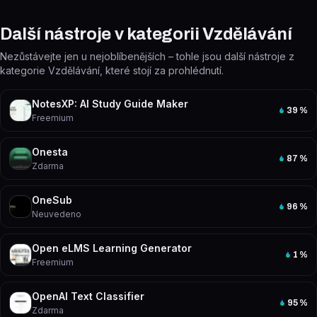
Další nástroje v kategorii Vzdělávání
Nezůstávejte jen u nejoblíbenějších – tohle jsou další nástroje z
kategorie Vzdělávání, které stojí za prohlédnutí.
NotesXP: AI Study Guide Maker
39
%
Freemium
Onesta
87
%
Zdarma
OneSub
96
%
Neuvedeno
Open eLMS Learning Generator
1
%
Freemium
OpenAI Text Classifier
95
%
Zdarma