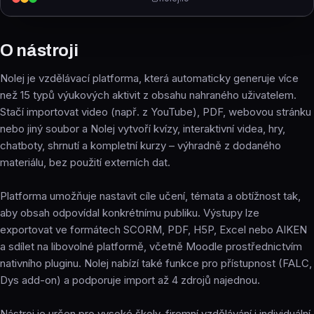
O nástroji
Nolej je vzdělávací platforma, která automaticky generuje více
než 15 typů výukových aktivit z obsahu nahraného uživatelem.
Stačí importovat video (např. z YouTube), PDF, webovou stránku
nebo jiný soubor a Nolej vytvoří kvízy, interaktivní videa, hry,
chatboty, shrnutí a kompletní kurzy – výhradně z dodaného
materiálu, bez použití externích dat.
Platforma umožňuje nastavit cíle učení, témata a obtížnost tak,
aby obsah odpovídal konkrétnímu publiku. Výstupy lze
exportovat ve formátech SCORM, PDF, H5P, Excel nebo AIKEN
a sdílet na libovolné platformě, včetně Moodle prostřednictvím
nativního pluginu. Nolej nabízí také funkce pro přístupnost (FALC,
Dys add-on) a podporuje import až 4 zdrojů najednou.
Nástroj je určen pro vysoké školy, firemní vzdělávání i individuální