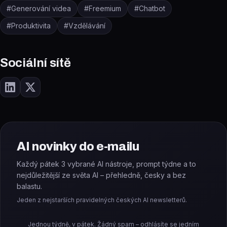
#
Generování videa
#
Freemium
#
Chatbot
#
Produktivita
#
Vzdělávání
Sociální sítě
AI novinky do e-mailu
Každý pátek 3 vybrané AI nástroje, prompt týdne a to
nejdůležitější ze světa AI – přehledně, česky a bez
balastu.
Jeden z nejstarších pravidelných českých AI newsletterů.
Jednou týdně, v pátek. Žádný spam – odhlásíte se jedním