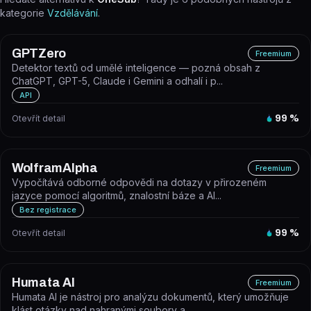
kategorie
Vzdělávání
.
GPTZero
Freemium
Detektor textů od umělé inteligence — pozná obsah z
ChatGPT, GPT-5, Claude i Gemini a odhalí i p...
API
Otevřít detail
99
%
WolframAlpha
Freemium
Vypočítává odborné odpovědi na dotazy v přirozeném
jazyce pomocí algoritmů, znalostní báze a AI...
Bez registrace
Otevřít detail
99
%
Humata AI
Freemium
Humata AI je nástroj pro analýzu dokumentů, který umožňuje
klást otázky nad nahranými soubory a...