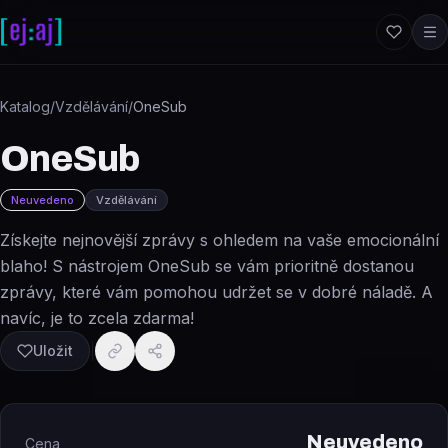
Přeskočit na obsah
Katalog
/
Vzdělávání
/
OneSub
OneSub
Neuvedeno
Vzdělávání
Získejte nejnovější zprávy s ohledem na vaše emocionální
blaho! S nástrojem OneSub se vám prioritně dostanou
zprávy, které vám pomohou udržet se v dobré náladě. A
navíc, je to zcela zdarma!
Uložit
Neuvedeno
Cena