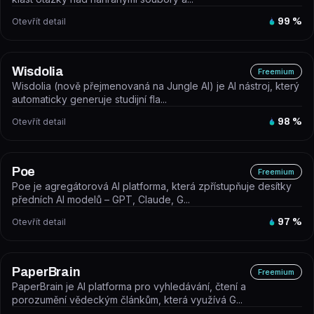
Otevřít detail
99
%
Wisdolia
Freemium
Wisdolia (nově přejmenovaná na Jungle AI) je AI nástroj, který
automaticky generuje studijní fla...
Otevřít detail
98
%
Poe
Freemium
Poe je agregátorová AI platforma, která zpřístupňuje desítky
předních AI modelů – GPT, Claude, G...
Otevřít detail
97
%
PaperBrain
Freemium
PaperBrain je AI platforma pro vyhledávání, čtení a
porozumění vědeckým článkům, která využívá G...