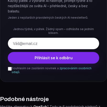
Každý pátek 3 vybrané AI nástroje, prompt týdne a to
nejdůležitější ze světa AI – přehledně, česky a bez
balastu.
Jeden z nejstarších pravidelných českých AI newsletterů.
Jednou týdně, v pátek. Žádný spam – odhlásíte se jedním
klikem.
E-mail
Přihlásit se k odběru
Souhlasím se zasíláním novinek a
zpracováním osobních
údajů
.
Podobné nástroje
Hledáte alternativu k
OneSub
? Tady je
6
podobných nástrojů z