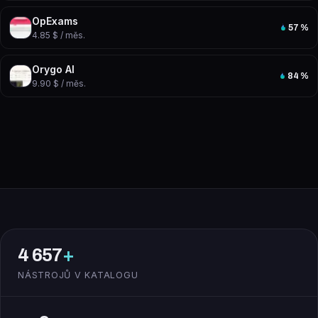
OpExams
57
%
4.85 $ / měs.
Orygo AI
84
%
9.90 $ / měs.
4 657
+
NÁSTROJŮ V KATALOGU