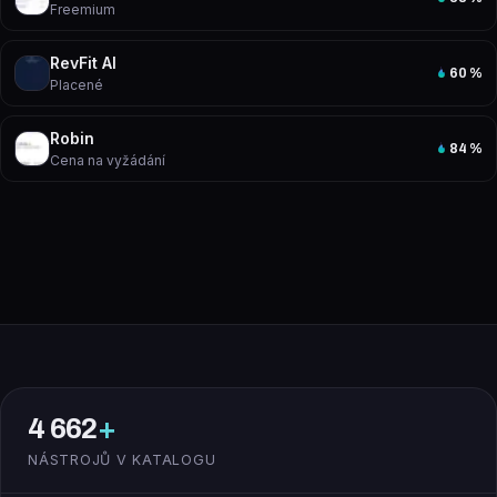
Freemium
RevFit AI
60
%
Placené
Robin
84
%
Cena na vyžádání
4 662
+
NÁSTROJŮ V KATALOGU