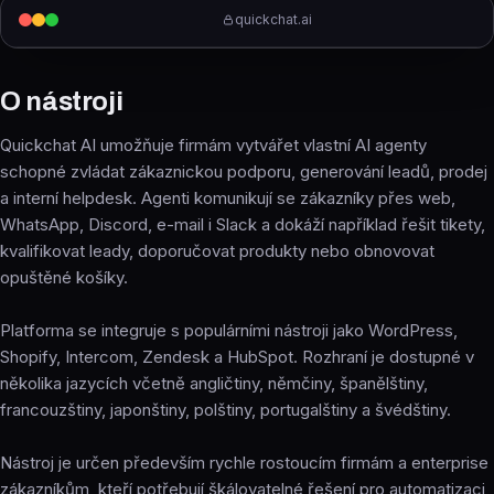
quickchat.ai
O nástroji
Quickchat AI umožňuje firmám vytvářet vlastní AI agenty
schopné zvládat zákaznickou podporu, generování leadů, prodej
a interní helpdesk. Agenti komunikují se zákazníky přes web,
WhatsApp, Discord, e-mail i Slack a dokáží například řešit tikety,
kvalifikovat leady, doporučovat produkty nebo obnovovat
opuštěné košíky.
Platforma se integruje s populárními nástroji jako WordPress,
Shopify, Intercom, Zendesk a HubSpot. Rozhraní je dostupné v
několika jazycích včetně angličtiny, němčiny, španělštiny,
francouzštiny, japonštiny, polštiny, portugalštiny a švédštiny.
Nástroj je určen především rychle rostoucím firmám a enterprise
zákazníkům, kteří potřebují škálovatelné řešení pro automatizaci