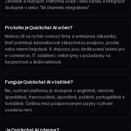
Zendesk a HubSpot. Platforma uvádí i další kanály a integrace
dostupné v sekci "All channels integrations".
Pro koho je Quickchat AI určen?
Nástroj cílí na rychle rostoucí firmy a enterprise zákazníky,
kteří potřebují automatizovat zákaznickou podporu, prodej
nebo interní helpdesk. K dispozici jsou dedikovaná řešení pro
e-commerce, IT oddělení i velké týmy s požadavky na
bezpečnost a škálovatelnost.
Funguje Quickchat AI v češtině?
Ne, rozhraní platformy je dostupné v angličtině, němčině,
španělštině, francouzštině, japonštině, polštině, portugalštině a
švédštině. Čeština mezi podporovanými jazyky rozhraní
uvedena není.
Je Quickchat AI zdarma?