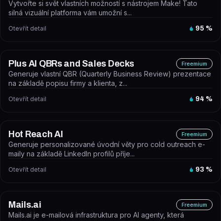
Vytvořte si svět vlastních možností s nástrojem Make! Tato
silná vizuální platforma vám umožní s...
Otevřít detail
95
%
Plus AI QBRs and Sales Decks
Freemium
Generuje vlastní QBR (Quarterly Business Review) prezentace
na základě popisu firmy a klienta, z...
Otevřít detail
94
%
Hot Reach AI
Freemium
Generuje personalizované úvodní věty pro cold outreach e-
maily na základě LinkedIn profilů příje...
Otevřít detail
93
%
Mails.ai
Freemium
Mails.ai je e-mailová infrastruktura pro AI agenty, která