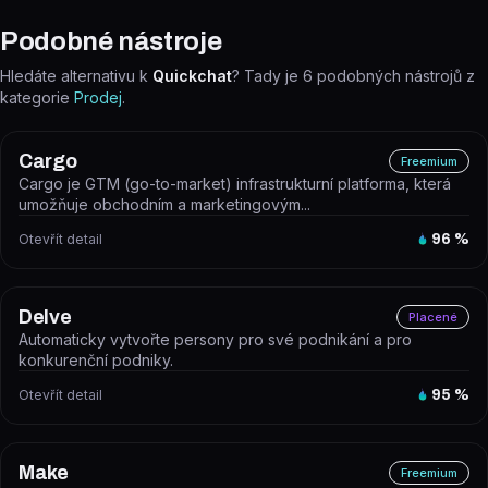
Podobné nástroje
Hledáte alternativu k
Quickchat
? Tady je
6
podobných nástrojů z
kategorie
Prodej
.
Cargo
Freemium
Cargo je GTM (go-to-market) infrastrukturní platforma, která
umožňuje obchodním a marketingovým...
Otevřít detail
96
%
Delve
Placené
Automaticky vytvořte persony pro své podnikání a pro
konkurenční podniky.
Otevřít detail
95
%
Make
Freemium