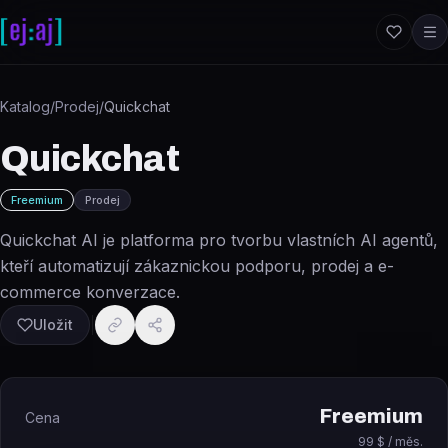
Přeskočit na obsah
Katalog
/
Prodej
/
Quickchat
Quickchat
Freemium
Prodej
Quickchat AI je platforma pro tvorbu vlastních AI agentů,
kteří automatizují zákaznickou podporu, prodej a e-
commerce konverzace.
Uložit
Freemium
Cena
99 $ / měs.