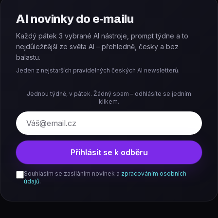
AI novinky do e-mailu
Každý pátek 3 vybrané AI nástroje, prompt týdne a to
nejdůležitější ze světa AI – přehledně, česky a bez
balastu.
Jeden z nejstarších pravidelných českých AI newsletterů.
Jednou týdně, v pátek. Žádný spam – odhlásíte se jedním
klikem.
E-mail
Přihlásit se k odběru
Souhlasím se zasíláním novinek a
zpracováním osobních
údajů
.