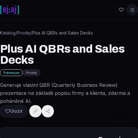
Přeskočit na obsah
Katalog
/
Prodej
/
Plus AI QBRs and Sales Decks
Plus AI QBRs and Sales
Decks
Freemium
Prodej
Generuje vlastní QBR (Quarterly Business Review)
prezentace na základě popisu firmy a klienta, zdarma a
poháněné AI.
Uložit