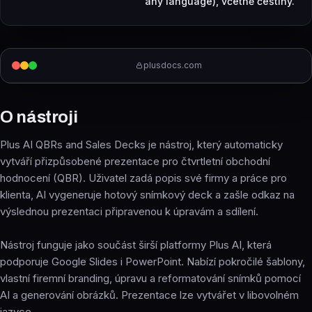
any language), včetně češtiny.
plusdocs.com
O nástroji
Plus AI QBRs and Sales Decks je nástroj, který automaticky
vytváří přizpůsobené prezentace pro čtvrtletní obchodní
hodnocení (QBR). Uživatel zadá popis své firmy a práce pro
klienta, AI vygeneruje hotový snímkový deck a zašle odkaz na
výslednou prezentaci připravenou k úpravám a sdílení.
Nástroj funguje jako součást širší platformy Plus AI, která
podporuje Google Slides i PowerPoint. Nabízí pokročilé šablony,
vlastní firemní branding, úpravu a reformatování snímků pomocí
AI a generování obrázků. Prezentace lze vytvářet v libovolném
jazyce.