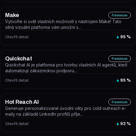
Make
Freemium
Vytvořte si svět vlastních možností s nástrojem Make! Tato
silná vizuální platforma vám umožní s...
Otevřít detail
95
%
Quickchat
Freemium
Quickchat AI je platforma pro tvorbu vlastních AI agentů, kteří
automatizují zákaznickou podporu...
Otevřít detail
95
%
Hot Reach AI
Freemium
Generuje personalizované úvodní věty pro cold outreach e-
maily na základě LinkedIn profilů příje...
Otevřít detail
93
%