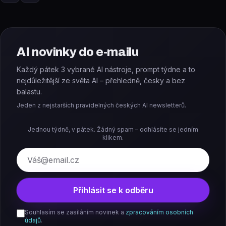
AI novinky do e-mailu
Každý pátek 3 vybrané AI nástroje, prompt týdne a to
nejdůležitější ze světa AI – přehledně, česky a bez
balastu.
Jeden z nejstarších pravidelných českých AI newsletterů.
Jednou týdně, v pátek. Žádný spam – odhlásíte se jedním
klikem.
E-mail
Přihlásit se k odběru
Souhlasím se zasíláním novinek a
zpracováním osobních
údajů
.