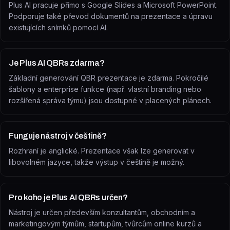
Plus AI pracuje přímo s Google Slides a Microsoft PowerPoint.
Podporuje také převod dokumentů na prezentace a úpravu
existujících snímků pomocí AI.
Je Plus AI QBRs zdarma?
Základní generování QBR prezentace je zdarma. Pokročilé
šablony a enterprise funkce (např. vlastní branding nebo
rozšířená správa týmu) jsou dostupné v placených plánech.
Funguje nástroj v češtině?
Rozhraní je anglické. Prezentace však lze generovat v
libovolném jazyce, takže výstup v češtině je možný.
Pro koho je Plus AI QBRs určen?
Nástroj je určen především konzultantům, obchodním a
marketingovým týmům, startupům, tvůrcům online kurzů a