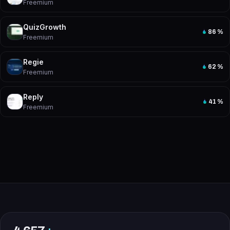
Freemium
QuizGrowth
86
%
Freemium
Regie
62
%
Freemium
Reply
41
%
Freemium