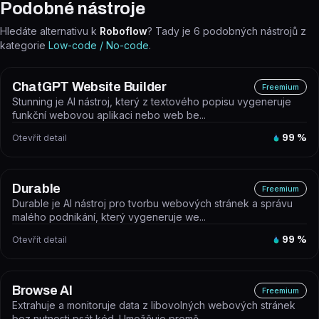
Podobné nástroje
Hledáte alternativu k
Roboflow
? Tady je
6
podobných nástrojů z
kategorie
Low-code / No-code
.
ChatGPT Website Builder
Freemium
Stunning je AI nástroj, který z textového popisu vygeneruje
funkční webovou aplikaci nebo web be...
Otevřít detail
99
%
Durable
Freemium
Durable je AI nástroj pro tvorbu webových stránek a správu
malého podnikání, který vygeneruje we...
Otevřít detail
99
%
Browse AI
Freemium
Extrahuje a monitoruje data z libovolných webových stránek
bez nutnosti psát kód. Umožňuje promě...