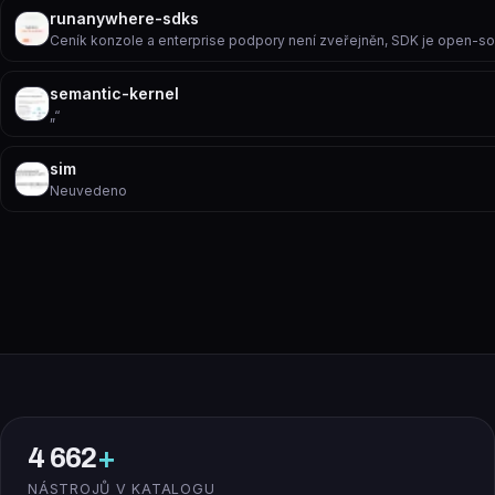
runanywhere-sdks
Ceník konzole a enterprise podpory není zveřejněn, SDK je open-s
semantic-kernel
„“
sim
Neuvedeno
4 662
+
NÁSTROJŮ V KATALOGU