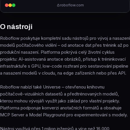
roboflow.com
O nástroji
Roboflow poskytuje kompletní sadu nástrojů pro vývoj a nasazení
modelů počítačového vidění – od anotace dat přes trénink až po
produkční nasazení. Platforma pokrývá celý životní cyklus
projektu: AI-asistovaná anotace obrázků, přístup k tréninkovací
infrastruktuře s GPU, low-code rozhraní pro sestavování pipeline
a nasazení modelů v cloudu, na edge zařízeních nebo přes API.
Roboflow nabízí také Universe – otevřenou knihovnu
počítačově-vizuálních datasetů a předtrénovaných modelů,
kterou mohou vývojáři využít jako základ pro vlastní projekty.
Platforma podporuje konverzi anotačních formátů a obsahuje
MCP Server a Model Playground pro experimentování s modely.
Nástroj využívá přes 1 milion inženýrů a více než 16 000