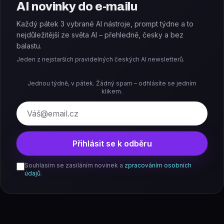
AI novinky do e-mailu
Každý pátek 3 vybrané AI nástroje, prompt týdne a to
nejdůležitější ze světa AI – přehledně, česky a bez
balastu.
Jeden z nejstarších pravidelných českých AI newsletterů.
Jednou týdně, v pátek. Žádný spam – odhlásíte se jedním
klikem.
E-mail
Přihlásit se k odběru
Souhlasím se zasíláním novinek a
zpracováním osobních
údajů
.