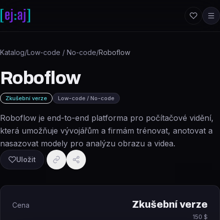
Přeskočit na obsah
Katalog
/
Low-code / No-code
/
Roboflow
Roboflow
Zkušební verze
Low-code / No-code
Roboflow je end-to-end platforma pro počítačové vidění,
která umožňuje vývojářům a firmám trénovat, anotovat a
nasazovat modely pro analýzu obrazu a videa.
Uložit
Zkušební verze
Cena
150 $