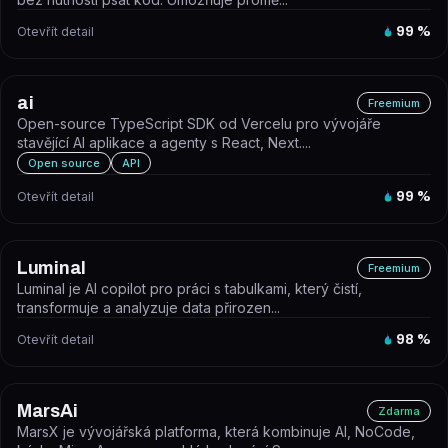
Otevřít detail
99
%
ai
Freemium
Open-source TypeScript SDK od Vercelu pro vývojáře
stavějící AI aplikace a agenty s React, Next....
Open source
API
Otevřít detail
99
%
Luminal
Freemium
Luminal je AI copilot pro práci s tabulkami, který čistí,
transformuje a analyzuje data přirozen...
Otevřít detail
98
%
MarsAi
Zdarma
MarsX je vývojářská platforma, která kombinuje AI, NoCode,