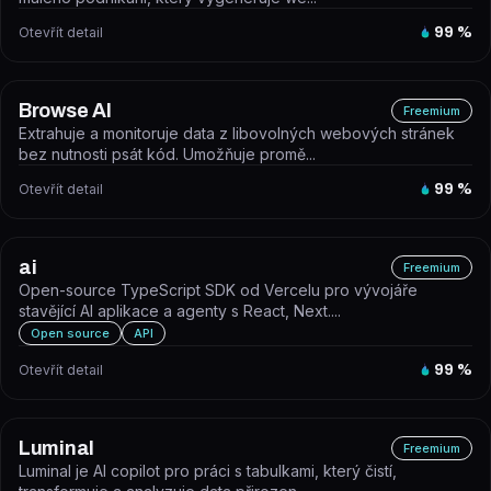
Otevřít detail
99
%
Browse AI
Freemium
Extrahuje a monitoruje data z libovolných webových stránek
bez nutnosti psát kód. Umožňuje promě...
Otevřít detail
99
%
ai
Freemium
Open-source TypeScript SDK od Vercelu pro vývojáře
stavějící AI aplikace a agenty s React, Next....
Open source
API
Otevřít detail
99
%
Luminal
Freemium
Luminal je AI copilot pro práci s tabulkami, který čistí,