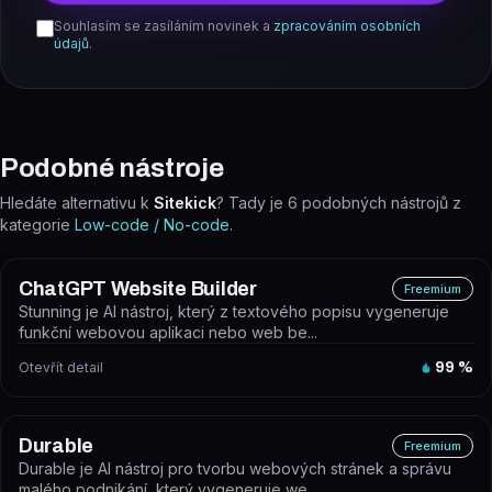
Souhlasím se zasíláním novinek a
zpracováním osobních
údajů
.
Podobné nástroje
Hledáte alternativu k
Sitekick
? Tady je
6
podobných nástrojů z
kategorie
Low-code / No-code
.
ChatGPT Website Builder
Freemium
Stunning je AI nástroj, který z textového popisu vygeneruje
funkční webovou aplikaci nebo web be...
Otevřít detail
99
%
Durable
Freemium
Durable je AI nástroj pro tvorbu webových stránek a správu
malého podnikání, který vygeneruje we...