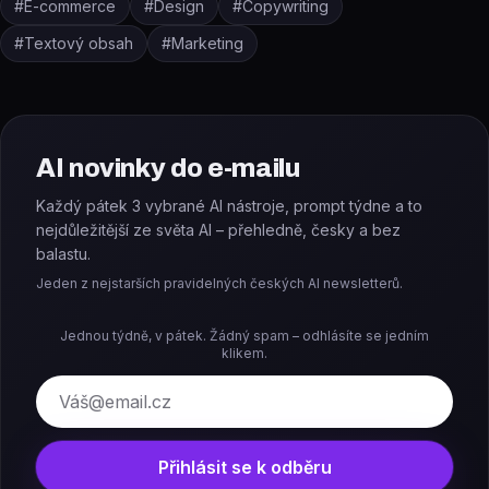
#
E-commerce
#
Design
#
Copywriting
#
Textový obsah
#
Marketing
AI novinky do e-mailu
Každý pátek 3 vybrané AI nástroje, prompt týdne a to
nejdůležitější ze světa AI – přehledně, česky a bez
balastu.
Jeden z nejstarších pravidelných českých AI newsletterů.
Jednou týdně, v pátek. Žádný spam – odhlásíte se jedním
klikem.
E-mail
Přihlásit se k odběru