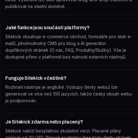
publikovat na vlastní doméně.
Jaké funkce jsou součástí platformy?
Sitekick obsahuje e-commerce obchod, formuláře pro sběr e-
mailů, plnohodnotný CMS pro blog a AI generátor
doplňkových stránek (O nás, FAQ, Produkty/Služby). Vše je
dostupné přímo v platformě bez nutnosti externích nástrojů.
Funguje Sitekick v češtině?
Rozhraní nástroje je anglické. Výstupy (texty webu) lze
generovat ve více než 100 jazycích, takže český obsah webu
je podporován.
Je Sitekick zdarma nebo placený?
Sitekick nabízí bezplatnou zkušební verzi. Placené plány
začínají od 20 USD. Přesné podmínky free trialu (limity stránek,