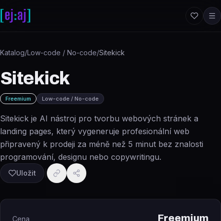
Přeskočit na obsah
Katalog
/
Low-code / No-code
/
Sitekick
Sitekick
Freemium
Low-code / No-code
Sitekick je AI nástroj pro tvorbu webových stránek a
landing pages, který vygeneruje profesionální web
připravený k prodeji za méně než 5 minut bez znalosti
programování, designu nebo copywritingu.
Uložit
Freemium
Cena