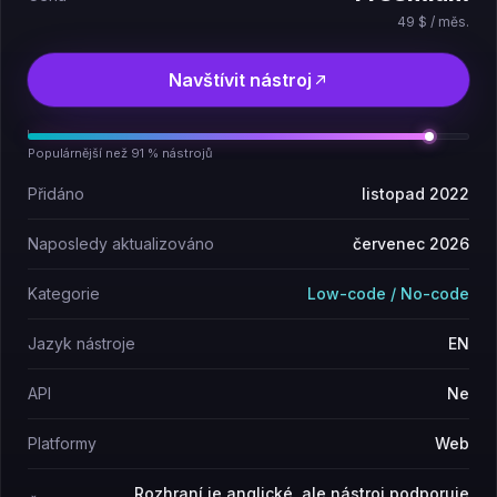
49 $ / měs.
Navštívit nástroj
Populárnější než 91 % nástrojů
Přidáno
listopad 2022
Naposledy aktualizováno
červenec 2026
Kategorie
Low-code / No-code
Jazyk nástroje
EN
API
Ne
Platformy
Web
Rozhraní je anglické, ale nástroj podporuje