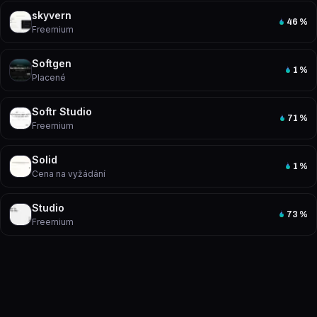
skyvern
46
%
Freemium
Softgen
1
%
Placené
Softr Studio
71
%
Freemium
Solid
1
%
Cena na vyžádání
Studio
73
%
Freemium