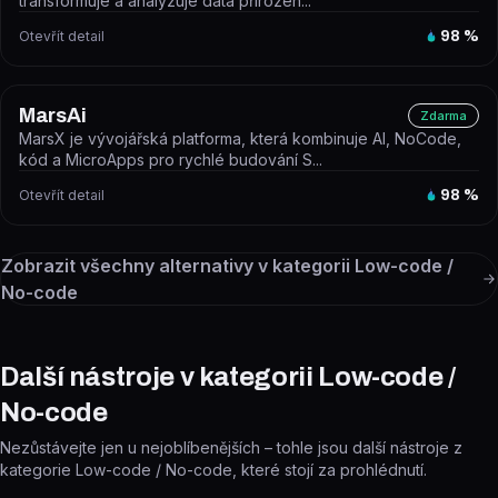
transformuje a analyzuje data přirozen...
Otevřít detail
98
%
MarsAi
Zdarma
MarsX je vývojářská platforma, která kombinuje AI, NoCode,
kód a MicroApps pro rychlé budování S...
Otevřít detail
98
%
Zobrazit všechny alternativy v kategorii
Low-code /
No-code
Další nástroje v kategorii Low-code /
No-code
Nezůstávejte jen u nejoblíbenějších – tohle jsou další nástroje z
kategorie Low-code / No-code, které stojí za prohlédnutí.