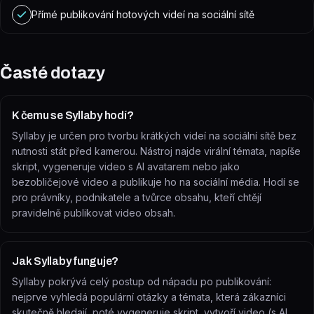
Přímé publikování hotových videí na sociální sítě
Časté dotazy
K čemu se Syllaby hodí?
Syllaby je určen pro tvorbu krátkých videí na sociální sítě bez
nutnosti stát před kamerou. Nástroj najde virální témata, napíše
skript, vygeneruje video s AI avatarem nebo jako
bezobličejové video a publikuje ho na sociální média. Hodí se
pro právníky, podnikatele a tvůrce obsahu, kteří chtějí
pravidelně publikovat video obsah.
Jak Syllaby funguje?
Syllaby pokrývá celý postup od nápadu po publikování:
nejprve vyhledá populární otázky a témata, která zákazníci
skutečně hledají, poté vygeneruje skript, vytvoří video (s AI