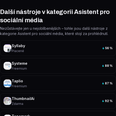
Další nástroje v kategorii Asistent pro
sociální média
Nezůstávejte jen u nejoblíbenějších – tohle jsou další nástroje z
kategorie Asistent pro sociální média, které stojí za prohlédnutí.
Syllaby
56
%
Placené
Systeme
88
%
Freemium
Taplio
87
%
Freemium
ThumbnailAi
92
%
Zdarma