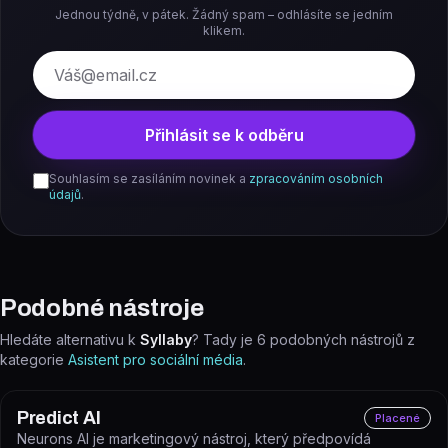
Jednou týdně, v pátek. Žádný spam – odhlásíte se jedním
klikem.
E-mail
Přihlásit se k odběru
Souhlasím se zasíláním novinek a
zpracováním osobních
údajů
.
Podobné nástroje
Hledáte alternativu k
Syllaby
? Tady je
6
podobných nástrojů z
kategorie
Asistent pro sociální média
.
Predict AI
Placené
Neurons AI je marketingový nástroj, který předpovídá