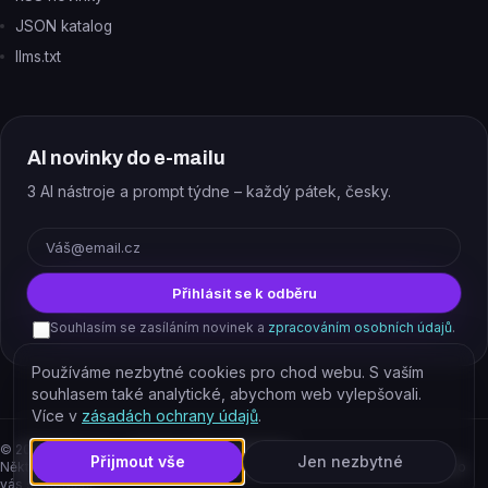
JSON katalog
llms.txt
AI novinky do e-mailu
3 AI nástroje a prompt týdne – každý pátek, česky.
E-mail
Přihlásit se k odběru
Souhlasím se zasíláním novinek a
zpracováním osobních údajů
.
Používáme nezbytné cookies pro chod webu. S vaším
souhlasem také analytické, abychom web vylepšovali.
Více v
zásadách ochrany údajů
.
©
2026
EJAJ s.r.o. – všechna práva vyhrazena.
Přijmout vše
Jen nezbytné
Některé odkazy jsou affiliate. Podporujete tím provoz katalogu, cena pro
vás se nemění.