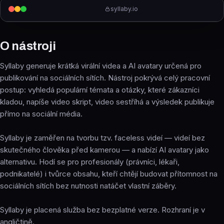
syllaby.io
O nástroji
Syllaby generuje krátká virální videa a AI avatary určená pro
publikování na sociálních sítích. Nástroj pokrývá celý pracovní
postup: vyhledá populární témata a otázky, které zákazníci
kladou, napíše video skript, video sestříhá a výsledek publikuje
přímo na sociální média.
Syllaby je zaměřen na tvorbu tzv. faceless videí — videí bez
skutečného člověka před kamerou — a nabízí AI avatary jako
alternativu. Hodí se pro profesionály (právníci, lékaři,
podnikatelé) i tvůrce obsahu, kteří chtějí budovat přítomnost na
sociálních sítích bez nutnosti natáčet vlastní záběry.
Syllaby je placená služba bez bezplatné verze. Rozhraní je v
angličtině.