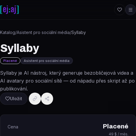
Přeskočit na obsah
Katalog
/
Asistent pro sociální média
/
Syllaby
Syllaby
Placené
Asistent pro sociální média
Syllaby je AI nástroj, který generuje bezobličejová videa a
AI avatary pro sociální sítě — od nápadu přes skript až po
publikování.
Uložit
Placené
Cena
49 $ / měs.