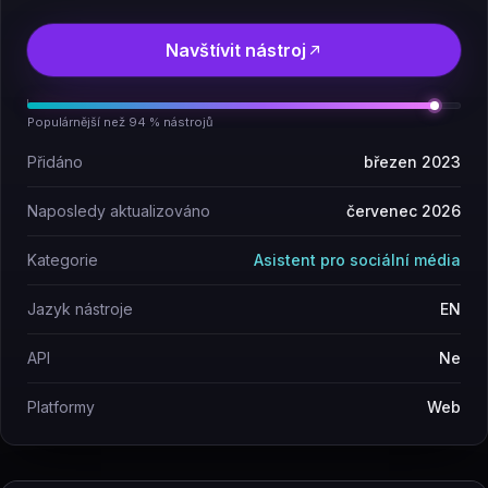
Navštívit nástroj
Populárnější než 94 % nástrojů
Přidáno
březen 2023
Naposledy aktualizováno
červenec 2026
Kategorie
Asistent pro sociální média
Jazyk nástroje
EN
API
Ne
Platformy
Web