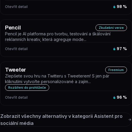
Otevřít detail
98
%
Pencil
Zkušební verze
Pencil je AI platforma pro tvorbu, testování a škálování
reklamních kreativ, která agreguje mode...
Otevřít detail
97
%
Tweeter
Freemium
Zlepšete svou hru na Twitteru s Tweeterem! S jen pár
kliknutími vytvořte personalizované a zajím...
Rozšíření do prohlížeče
Otevřít detail
96
%
Zobrazit všechny alternativy v kategorii
Asistent pro
sociální média