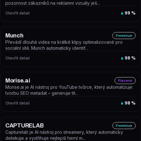
pozornost zákazníků na reklamní vizuály ješ...
Otevřít detail
99
%
Munch
Freemium
Převádí dlouhá videa na krátké klipy optimalizované pro
sociální sítě. Munch automaticky identif...
Otevřít detail
98
%
Morise.ai
Placené
Morise.ai je AI nástroj pro YouTube tvůrce, který automatizuje
tvorbu SEO metadat – generuje tit...
Otevřít detail
98
%
CAPTURELAB
Freemium
Capturelab je AI nástroj pro streamery, který automaticky
detekuje a vystřihuje nejlepší herní m...