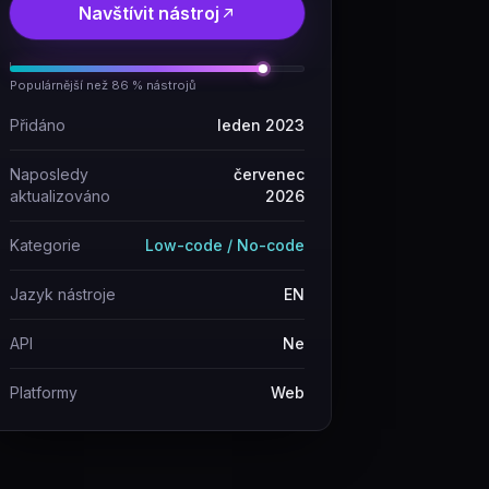
Navštívit nástroj
Populárnější než 86 % nástrojů
Přidáno
leden 2023
Naposledy
červenec
aktualizováno
2026
Kategorie
Low-code / No-code
Jazyk nástroje
EN
API
Ne
Platformy
Web