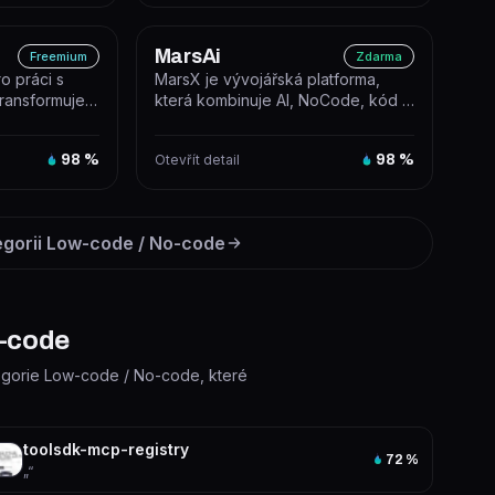
MarsAi
Freemium
Zdarma
ro práci s
MarsX je vývojářská platforma,
 transformuje a
která kombinuje AI, NoCode, kód a
n...
MicroApps pro rychlé budování S...
98
%
Otevřít detail
98
%
egorii
Low-code / No-code
o-code
ategorie Low-code / No-code, které
toolsdk-mcp-registry
72
%
„“