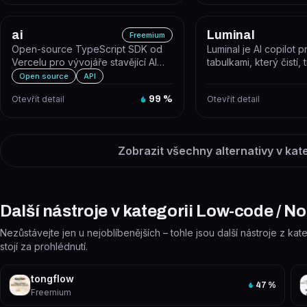
ai
Luminal
Freemium
Open-source TypeScript SDK od
Luminal je AI copilot p
Vercelu pro vývojáře stavějící AI
tabulkami, který čistí,
aplikace a agenty s React, Next....
analyzuje data přiroze
Open source
API
Otevřít detail
99
%
Otevřít detail
Zobrazit všechny alternativy v kat
Další nástroje v kategorii Low-code / N
Nezůstávejte jen u nejoblíbenějších – tohle jsou další nástroje z k
stojí za prohlédnutí.
tongflow
47
%
Freemium