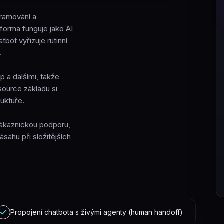
gramování a
forma funguje jako AI
bot vyřizuje rutinní
.
 a dalšími, takže
source základu si
ruktuře.
zákaznickou podporu,
sahu při složitějších
Propojení chatbota s živými agenty (human handoff)