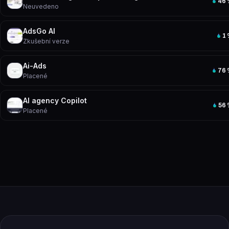
46
Neuvedeno
AdsGo AI
1
Zkušební verze
Ai-Ads
76
Placené
AI agency Copilot
56
Placené