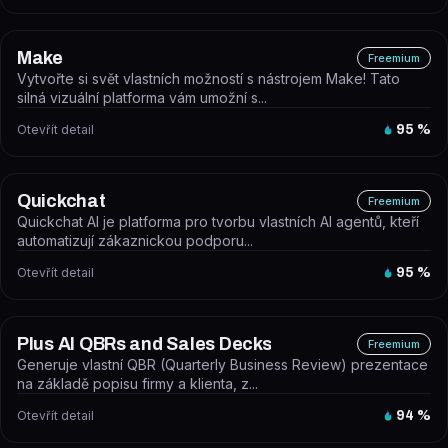
Make
Freemium
Vytvořte si svět vlastních možností s nástrojem Make! Tato
silná vizuální platforma vám umožní s...
Otevřít detail
95
%
Quickchat
Freemium
Quickchat AI je platforma pro tvorbu vlastních AI agentů, kteří
automatizují zákaznickou podporu...
Otevřít detail
95
%
Plus AI QBRs and Sales Decks
Freemium
Generuje vlastní QBR (Quarterly Business Review) prezentace
na základě popisu firmy a klienta, z...
Otevřít detail
94
%