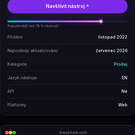
Navštívit nástroj
Populárnější než 78 % nástrojů
Přidáno
listopad 2022
Naposledy aktualizováno
červenec 2026
Kategorie
Prodej
Jazyk nástroje
EN
API
Ne
Platformy
Web
waymark.com