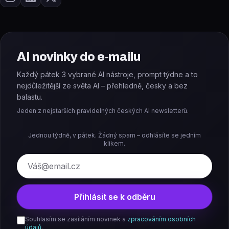
AI novinky do e-mailu
Každý pátek 3 vybrané AI nástroje, prompt týdne a to
nejdůležitější ze světa AI – přehledně, česky a bez
balastu.
Jeden z nejstarších pravidelných českých AI newsletterů.
Jednou týdně, v pátek. Žádný spam – odhlásíte se jedním
klikem.
E-mail
Přihlásit se k odběru
Souhlasím se zasíláním novinek a
zpracováním osobních
údajů
.