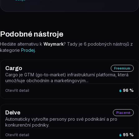
Podobné nástroje
Hledáte alternativu k
Waymark
? Tady je
6
podobných nástrojů z
kategorie
Prodej
.
Cargo
Freemium
Cargo je GTM (go-to-market) infrastrukturní platforma, která
umožňuje obchodním a marketingovým...
Otevřít detail
96
%
Delve
Placené
Automaticky vytvořte persony pro své podnikání a pro
konkurenční podniky.
Otevřít detail
95
%