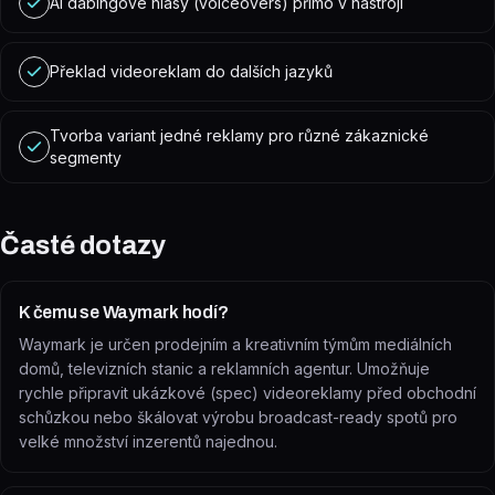
AI dabingové hlasy (voiceovers) přímo v nástroji
Překlad videoreklam do dalších jazyků
Tvorba variant jedné reklamy pro různé zákaznické
segmenty
Časté dotazy
K čemu se Waymark hodí?
Waymark je určen prodejním a kreativním týmům mediálních
domů, televizních stanic a reklamních agentur. Umožňuje
rychle připravit ukázkové (spec) videoreklamy před obchodní
schůzkou nebo škálovat výrobu broadcast-ready spotů pro
velké množství inzerentů najednou.