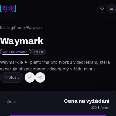
Přeskočit na obsah
Katalog
/
Prodej
/
Waymark
Waymark
Cena na vyžádání
Prodej
Waymark je AI platforma pro tvorbu videoreklam, která
generuje přizpůsobené video spoty v řádu minut.
Uložit
Cena na vyžádání
Cena
250 $ / měs.