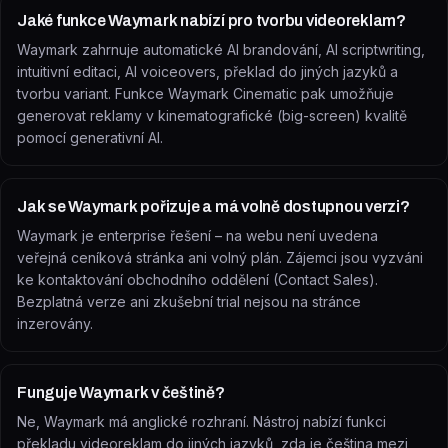
Jaké funkce Waymark nabízí pro tvorbu videoreklam?
Waymark zahrnuje automatické AI brandování, AI scriptwriting,
intuitivní editaci, AI voiceovers, překlad do jiných jazyků a
tvorbu variant. Funkce Waymark Cinematic pak umožňuje
generovat reklamy v kinematografické (big-screen) kvalitě
pomocí generativní AI.
Jak se Waymark pořizuje a má volně dostupnou verzi?
Waymark je enterprise řešení – na webu není uvedena
veřejná ceníková stránka ani volný plán. Zájemci jsou vyzváni
ke kontaktování obchodního oddělení (Contact Sales).
Bezplatná verze ani zkušební trial nejsou na stránce
inzerovány.
Funguje Waymark v češtině?
Ne, Waymark má anglické rozhraní. Nástroj nabízí funkci
překladu videoreklam do jiných jazyků, zda je čeština mezi