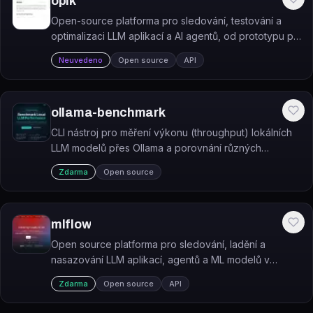
opik
Open-source platforma pro sledování, testování a
optimalizaci LLM aplikací a AI agentů, od prototypu po
produkci.
Neuvedeno
Open source
API
ollama-benchmark
CLI nástroj pro měření výkonu (throughput) lokálních
LLM modelů přes Ollama a porovnání různých
hardwarových konfigurací.
Zdarma
Open source
mlflow
Open source platforma pro sledování, ladění a
nasazování LLM aplikací, agentů a ML modelů v
produkci.
Zdarma
Open source
API