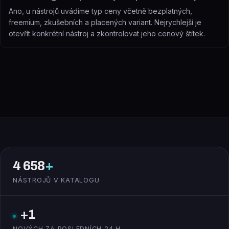
Ano, u nástrojů uvádíme typ ceny včetně bezplatných,
freemium, zkušebních a placených variant. Nejrychlejší je
otevřít konkrétní nástroj a zkontrolovat jeho cenový štítek.
4 658
+
NÁSTROJŮ V KATALOGU
+1
NOVÝCH ZA POSLEDNÍCH 24 H