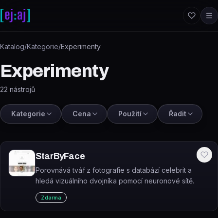
Přeskočit na obsah
Katalog
/
Kategorie
/
Experimenty
Experimenty
22
nástrojů
Kategorie
Cena
Použití
Řadit
StarByFace
Porovnává tvář z fotografie s databází celebrit a
hledá vizuálního dvojníka pomocí neuronové sítě.
Zdarma