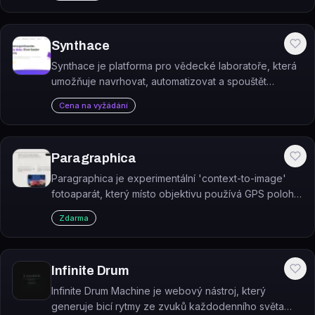
Synthace
Synthace je platforma pro vědecké laboratoře, která
umožňuje navrhovat, automatizovat a spouštět
vícerozměrné experimenty a generovat
Cena na vyžádání
vysokodimenzionální datové sady připravené pro AI.
Paragraphica
Paragraphica je experimentální 'context-to-image'
fotoaparát, který místo objektivu používá GPS polohu
a otevřená API k vygenerování AI snímku aktuálního
Zdarma
místa.
Infinite Drum
Infinite Drum Machine je webový nástroj, který
generuje bicí rytmy ze zvuků každodenního světa