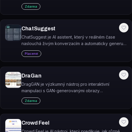
pomocí umělé inteligence.
Zdarma
ChatSuggest
ChatSuggest je AI asistent, který v reálném čase
naslouchá živým konverzacím a automaticky generuje
návrhy odpovědí ve chvíli, kdy je uživatel na řadě
Placené
mluvit.
DraGan
DragGAN je výzkumný nástroj pro interaktivní
manipulaci s GAN-generovanými obrazy
přetahováním bodů myší.
Zdarma
Crowd Feel
Crowd Feel je AI nástroj, který predikuje, jak různé