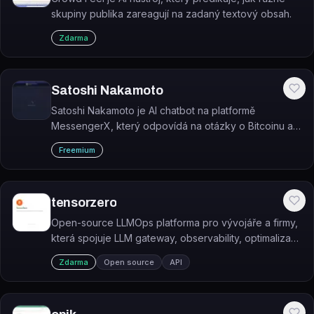
skupiny publika zareagují na zadaný textový obsah.
Zdarma
Satoshi Nakamoto
Satoshi Nakamoto je AI chatbot na platformě
MessengerX, který odpovídá na otázky o Bitcoinu a
vizi jeho anonymního tvůrce Satoshiho Nakamota.
Freemium
tensorzero
Open-source LLMOps platforma pro vývojáře a firmy,
která spojuje LLM gateway, observability, optimalizaci,
evaluace a A/B testování.
Zdarma
Open source
API