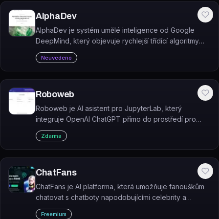
AlphaDev
AlphaDev je systém umělé inteligence od Google
DeepMind, který objevuje rychlejší třídící algoritmy
pomocí technik reinforcement learningu.
Neuvedeno
Roboweb
Roboweb je AI asistent pro JupyterLab, který
integruje OpenAI ChatGPT přímo do prostředí pro
explorativní programování. Projekt již není aktivně
Zdarma
udržován.
ChatFans
ChatFans je AI platforma, která umožňuje fanouškům
chatovat s chatboty napodobujícími celebrity a
influencery.
Freemium