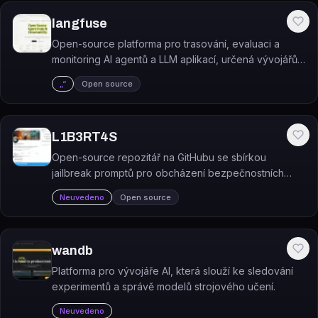
langfuse
Open-source platforma pro trasování, evaluaci a
monitoring AI agentů a LLM aplikací, určená vývojářům
a týmům.
„“
Open source
L1B3RT4S
Open-source repozitář na GitHubu se sbírkou
jailbreak promptů pro obcházení bezpečnostních
omezení předních AI modelů.
Neuvedeno
Open source
wandb
Platforma pro vývojáře AI, která slouží ke sledování
experimentů a správě modelů strojového učení.
Neuvedeno