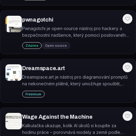
pwnagotchi
Pwnagotchi je open-source nástroj pro hackery a
bezpečnostní nadšence, který pomocí posilovaného
učení automaticky sbírá WPA handshake z WiFi sítí.
Zdarma
Open source
Dreamspace.art
Dreamspace.art je nástroj pro diagramování promptů
na nekonečném plátně, který umožňuje spouštět,
porovnávat a řetězit výstupy velkých jazykových
Freemium
modelů.
Wage Against the Machine
Kalkulačka ukazuje, kolik AI úkolů si koupíte za
hodinu práce – porovnává modely a země podle