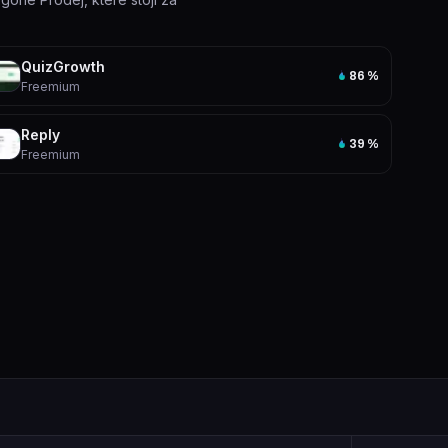
QuizGrowth
86
%
Freemium
Reply
39
%
Freemium