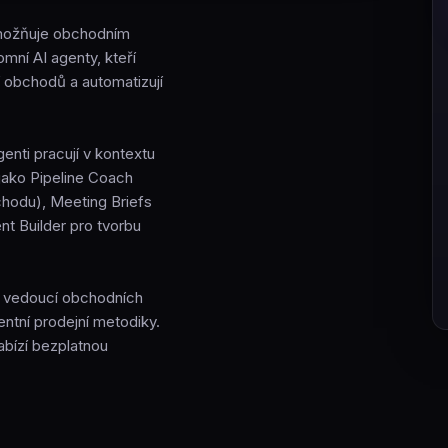
Umožňuje obchodním
mní AI agenty, kteří
ní obchodů a automatizují
enti pracují v kontextu
jako Pipeline Coach
bchodu), Meeting Briefs
t Builder pro tvorbu
a vedoucí obchodních
entní prodejní metodiky.
abízí bezplatnou