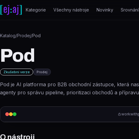
Přeskočit na obsah
Kategorie
Všechny nástroje
Novinky
Srovnání
Katalog
/
Prodej
/
Pod
Pod
Zkušební verze
Prodej
Pod je AI platforma pro B2B obchodní zástupce, která na
agenty pro správu pipeline, prioritizaci obchodů a příprav
workwith
O nástroji