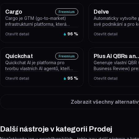
Cargo
Delve
Freemium
Cargo je GTM (go-to-market)
Automaticky vytvořte
infrastrukturní platforma, která
své podnikání a pro 
umožňuje obchodním a
podniky.
Otevřít detail
96
%
Otevřít detail
marketingovým...
Quickchat
Plus AI QBRs and 
Freemium
Quickchat AI je platforma pro
Generuje vlastní QBR 
tvorbu vlastních AI agentů, kteří
Business Review) pre
automatizují zákaznickou
základě popisu firmy a 
Otevřít detail
95
%
Otevřít detail
podporu...
Zobrazit všechny alternativ
Další nástroje v kategorii Prodej
Nezůstávejte jen u nejoblíbenějších – tohle jsou další nástroje z kate