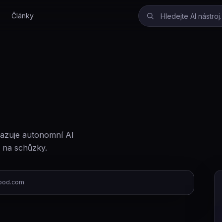
Články
sazuje autonomní AI
u na schůzky.
pod.com