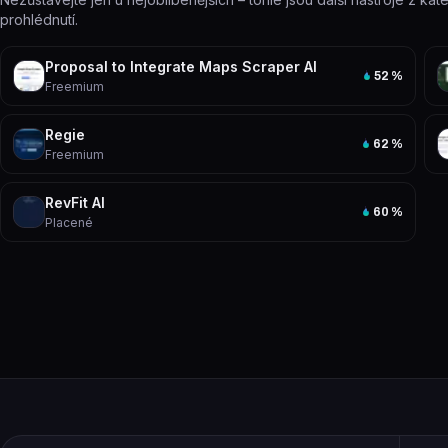
prohlédnutí.
Proposal to Integrate Maps Scraper AI
52
%
Freemium
Regie
62
%
Freemium
RevFit AI
60
%
Placené