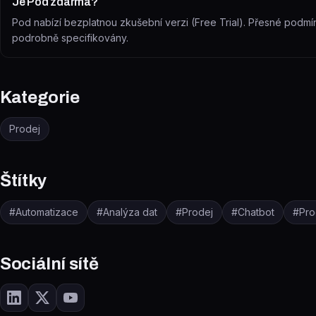
Je Pod zdarma?
Pod nabízí bezplatnou zkušební verzi (Free Trial). Přesné podm
podrobně specifikovány.
Kategorie
Prodej
Štítky
#
Automatizace
#
Analýza dat
#
Prodej
#
Chatbot
#
Pro
Sociální sítě