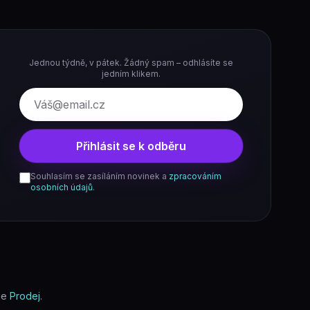
Jednou týdně, v pátek. Žádný spam – odhlásíte se
jedním klikem.
E-mail
Přihlásit se k odběru
Souhlasím se zasíláním novinek a
zpracováním
osobních údajů
.
ie
Prodej
.