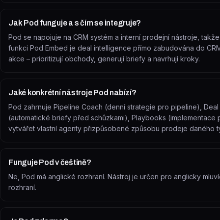
Jak Pod funguje a s čím se integruje?
Pod se napojuje na CRM systém a interní prodejní nástroje, takže 
funkci Pod Embed je deal intelligence přímo zabudována do CRM 
akce – prioritizují obchody, generují briefy a navrhují kroky.
Jaké konkrétní nástroje Pod nabízí?
Pod zahrnuje Pipeline Coach (denní strategie pro pipeline), Dea
(automatické briefy před schůzkami), Playbooks (implementace p
vytvářet vlastní agenty přizpůsobené způsobu prodeje daného t
Funguje Pod v češtině?
Ne, Pod má anglické rozhraní. Nástroj je určen pro anglicky mlu
rozhraní.