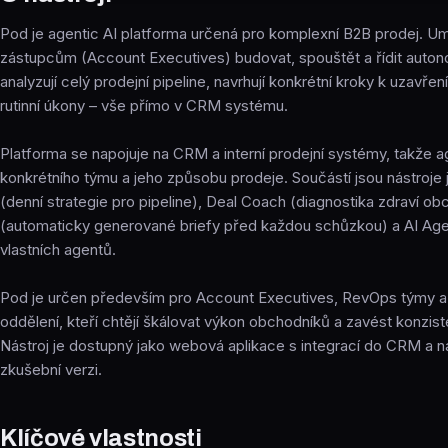
Pod je agentic AI platforma určená pro komplexní B2B prodej. 
zástupcům (Account Executives) budovat, spouštět a řídit autono
analyzují celý prodejní pipeline, navrhují konkrétní kroky k uzavře
rutinní úkony – vše přímo v CRM systému.
Platforma se napojuje na CRM a interní prodejní systémy, takže ag
konkrétního týmu a jeho způsobu prodeje. Součástí jsou nástroje 
(denní strategie pro pipeline), Deal Coach (diagnostika zdraví o
(automaticky generované briefy před každou schůzkou) a AI Agen
vlastních agentů.
Pod je určen především pro Account Executives, RevOps týmy 
oddělení, kteří chtějí škálovat výkon obchodníků a zavést konzist
Nástroj je dostupný jako webová aplikace s integrací do CRM a n
zkušební verzi.
Klíčové vlastnosti