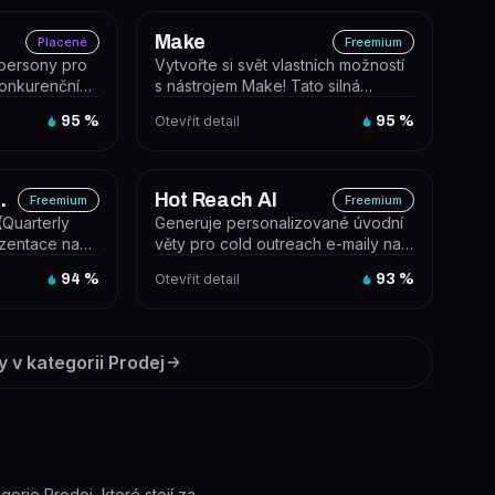
Make
Placené
Freemium
 persony pro
Vytvořte si svět vlastních možností
konkurenční
s nástrojem Make! Tato silná
vizuální platforma vám umožní s...
95
%
Otevřít detail
95
%
Sales Decks
Hot Reach AI
Freemium
Freemium
(Quarterly
Generuje personalizované úvodní
zentace na
věty pro cold outreach e-maily na
klienta, z...
základě LinkedIn profilů příje...
94
%
Otevřít detail
93
%
y v kategorii
Prodej
gorie Prodej, které stojí za