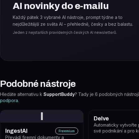
AI novinky do e-mailu
Každý pátek 3 vybrané AI nástroje, prompt týdne a to
nejdůležitější ze světa AI – přehledně, česky a bez balastu.
Jeden z nejstarších pravidelných českých AI newsletterů.
Podobné nástroje
Hledáte alternativu k
SupportBuddy
? Tady je
6
podobných nástrojů
podpora
.
I
Delve
Automaticky vytvořte
IngestAI
své podnikání a pro 
Freemium
podniky.
Převádí firemní dokumenty a