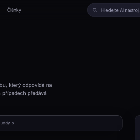
Články
bu, který odpovídá na
h případech předává
uddy.io