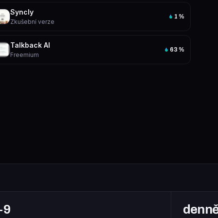
Syncly
1
%
Zkušební verze
Talkback AI
63
%
Freemium
+9
denn