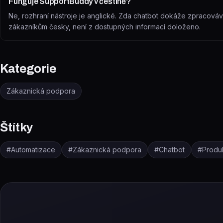
Funguje SupportBuddy v češtině?
Ne, rozhraní nástroje je anglické. Zda chatbot dokáže zpracov
zákazníkům česky, není z dostupných informací doloženo.
Kategorie
Zákaznická podpora
Štítky
#
Automatizace
#
Zákaznická podpora
#
Chatbot
#
Produk