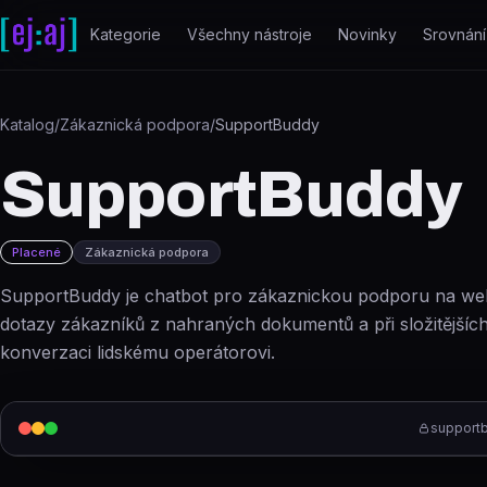
Přeskočit na obsah
Kategorie
Všechny nástroje
Novinky
Srovnání
Katalog
/
Zákaznická podpora
/
SupportBuddy
SupportBuddy
Placené
Zákaznická podpora
SupportBuddy je chatbot pro zákaznickou podporu na we
dotazy zákazníků z nahraných dokumentů a při složitějšíc
konverzaci lidskému operátorovi.
supportb