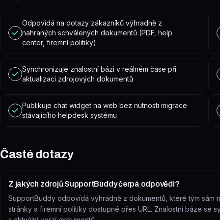
Odpovídá na dotazy zákazníků výhradně z
nahraných schválených dokumentů (PDF, help
center, firemní politiky)
Synchronizuje znalostní bázi v reálném čase při
aktualizaci zdrojových dokumentů
Publikuje chat widget na web bez nutnosti migrace
stávajícího helpdesk systému
Časté dotazy
Z jakých zdrojů SupportBuddy čerpá odpovědi?
SupportBuddy odpovídá výhradně z dokumentů, které tým sám na
stránky a firemní politiky dostupné přes URL. Znalostní báze se 
s aktuální verzí dokumentů.