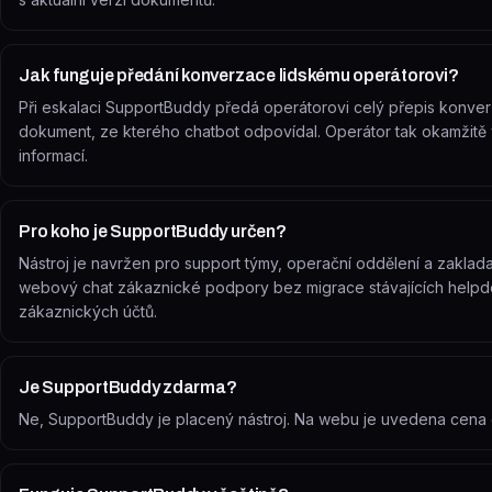
Jak funguje předání konverzace lidskému operátorovi?
Při eskalaci SupportBuddy předá operátorovi celý přepis konver
dokument, ze kterého chatbot odpovídal. Operátor tak okamžitě 
informací.
Pro koho je SupportBuddy určen?
Nástroj je navržen pro support týmy, operační oddělení a zakladate
webový chat zákaznické podpory bez migrace stávajících helpdes
zákaznických účtů.
Je SupportBuddy zdarma?
Ne, SupportBuddy je placený nástroj. Na webu je uvedena cena o