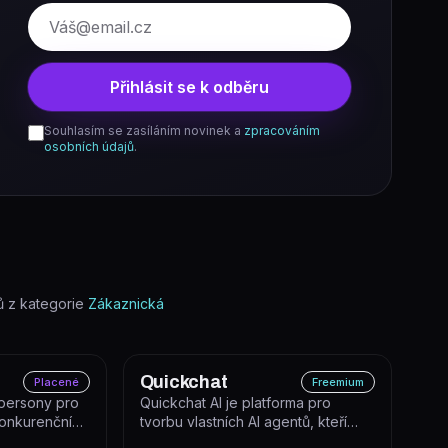
E-mail
Přihlásit se k odběru
Souhlasím se zasíláním novinek a
zpracováním
osobních údajů
.
 z kategorie
Zákaznická
Quickchat
Placené
Freemium
 persony pro
Quickchat AI je platforma pro
konkurenční
tvorbu vlastních AI agentů, kteří
automatizují zákaznickou