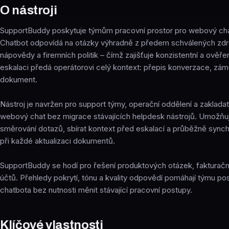
O nástroji
SupportBuddy poskytuje týmům pracovní prostor pro webový cha
Chatbot odpovídá na otázky výhradně z předem schválených zd
nápovědy a firemních politik – čímž zajišťuje konzistentní a ověř
eskalaci předá operátorovi celý kontext: přepis konverzace, zámě
dokument.
Nástroj je navržen pro support týmy, operační oddělení a zakladatel
webový chat bez migrace stávajících helpdesk nástrojů. Umožňuj
směrování dotazů, sbírat kontext před eskalací a průběžně synchr
při každé aktualizaci dokumentů.
SupportBuddy se hodí pro řešení produktových otázek, fakturač
účtů. Přehledy pokrytí, tónu a kvality odpovědí pomáhají týmu p
chatbota bez nutnosti měnit stávající pracovní postupy.
Klíčové vlastnosti