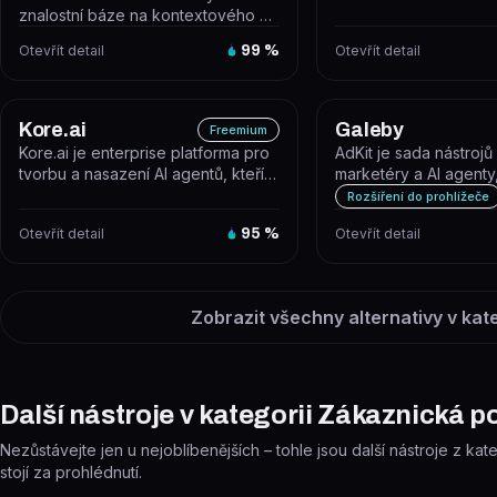
znalostní báze na kontextového AI
chatbota bez nutnosti
Otevřít detail
99
%
Otevřít detail
programování...
Kore.ai
Galeby
Freemium
Kore.ai je enterprise platforma pro
AdKit je sada nástrojů
tvorbu a nasazení AI agentů, kteří
marketéry a AI agenty
automatizují zákaznické a...
umožňuje sledovat ko
Rozšíření do prohlížeče
reklamy, v...
Otevřít detail
95
%
Otevřít detail
Zobrazit všechny alternativy v kat
Další nástroje v kategorii Zákaznická 
Nezůstávejte jen u nejoblíbenějších – tohle jsou další nástroje z k
stojí za prohlédnutí.