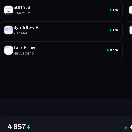
Surfn AI
1
%
Freemium
Synthflow AI
1
%
Placené
Tars Prime
66
%
Neuvedeno
4 657
+