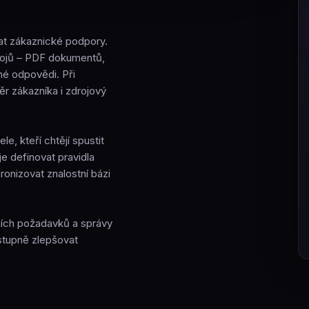
t zákaznické podpory.
rojů – PDF dokumentů,
ené odpovědi. Při
r zákazníka i zdrojový
e, kteří chtějí spustit
e definovat pravidla
onizovat znalostní bázi
ních požadavků a správy
ostupně zlepšovat