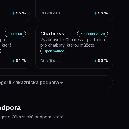
podporu...
95
%
Otevřít detail
95
%
Chatness
Freemium
Zkušební verze
 pro
Vyzkoušejte Chatness - platformu
, která
pro chatboty, kterou můžete
nkurenční
hostovat sami. S ChatGPT a
Open source
Firebase...
94
%
Otevřít detail
93
%
egorii
Zákaznická podpora
podpora
ategorie Zákaznická podpora, které