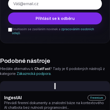
E-mail
Přihlásit se k odběru
Souhlasím se zasíláním novinek a
zpracováním osobních
údajů
.
Podobné nástroje
Hledáte alternativu k
ChatFast
? Tady je
6
podobných nástrojů z
kategorie
Zákaznická podpora
.
I
IngestAI
Freemium
Převádí firemní dokumenty a znalostní báze na kontextového
AI chatbota bez nutnosti programování...