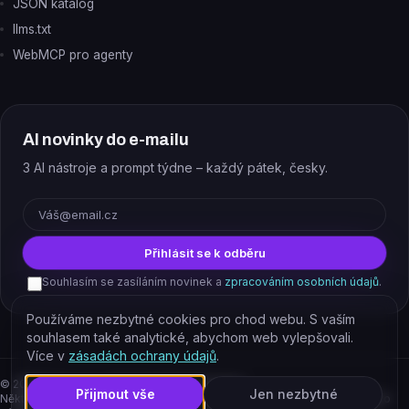
JSON katalog
llms.txt
WebMCP pro agenty
AI novinky do e-mailu
3 AI nástroje a prompt týdne – každý pátek, česky.
E-mail
Přihlásit se k odběru
Souhlasím se zasíláním novinek a
zpracováním osobních údajů
.
Používáme nezbytné cookies pro chod webu. S vaším
souhlasem také analytické, abychom web vylepšovali.
Více v
zásadách ochrany údajů
.
©
2026
EJAJ s.r.o. – všechna práva vyhrazena.
Přijmout vše
Jen nezbytné
Některé odkazy jsou affiliate. Podporujete tím provoz katalogu, cena pro