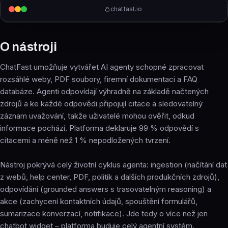
chatfast.io
O nástroji
ChatFast umožňuje vytvářet AI agenty schopné zpracovat
rozsáhlé weby, PDF soubory, firemní dokumentaci a FAQ
databáze. Agenti odpovídají výhradně na základě načtených
zdrojů a ke každé odpovědi připojují citace a sledovatelný
záznam uvažování, takže uživatelé mohou ověřit, odkud
informace pochází. Platforma deklaruje 99 % odpovědí s
citacemi a méně než 1 % nepodložených tvrzení.
Nástroj pokrývá celý životní cyklus agenta: ingestion (načítání dat
z webů, help center, PDF, politik a dalších produkčních zdrojů),
odpovídání (grounded answers s trasovatelným reasoning) a
akce (zachycení kontaktních údajů, spouštění formulářů,
sumarizace konverzací, notifikace). Jde tedy o více než jen
chatbot widget – platforma buduje celý agentní systém.