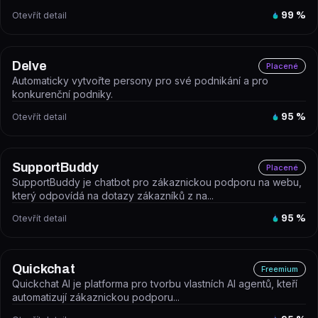
Otevřít detail
99
%
Delve
Placené
Automaticky vytvořte persony pro své podnikání a pro
konkurenční podniky.
Otevřít detail
95
%
SupportBuddy
Placené
SupportBuddy je chatbot pro zákaznickou podporu na webu,
který odpovídá na dotazy zákazníků z na...
Otevřít detail
95
%
Quickchat
Freemium
Quickchat AI je platforma pro tvorbu vlastních AI agentů, kteří
automatizují zákaznickou podporu...