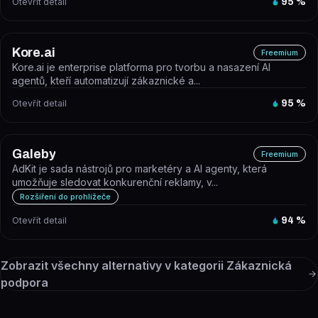
Otevřít detail
95
%
Kore.ai
Freemium
Kore.ai je enterprise platforma pro tvorbu a nasazení AI
agentů, kteří automatizují zákaznické a...
Otevřít detail
95
%
Galeby
Freemium
AdKit je sada nástrojů pro marketéry a AI agenty, která
umožňuje sledovat konkurenční reklamy, v...
Rozšíření do prohlížeče
Otevřít detail
94
%
Zobrazit všechny alternativy v kategorii
Zákaznická
podpora