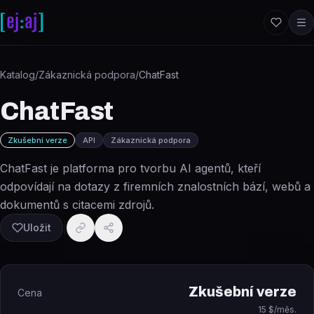
Přeskočit na obsah
Katalog
/
Zákaznická podpora
/
ChatFast
ChatFast
Zkušební verze
API
Zákaznická podpora
ChatFast je platforma pro tvorbu AI agentů, kteří
odpovídají na dotazy z firemních znalostních bází, webů a
dokumentů s citacemi zdrojů.
Uložit
Zkušební verze
Cena
15 $/měs.