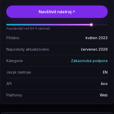
Navštívit nástroj
Populárnější než 84 % nástrojů
Přidáno
květen 2023
Naposledy aktualizováno
červenec 2026
Kategorie
Zákaznická podpora
Jazyk nástroje
EN
API
Ano
Platformy
Web