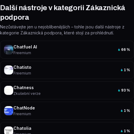
Další nástroje v kategorii Zákaznická
podpora
Nezůstávejte jen u nejoblíbenějších – tohle jsou další nástroje z
kategorie Zákaznická podpora, které stojí za prohlédnutí.
Chatfuel AI
66
%
Freemium
Chatisto
1
%
Freemium
Chatness
93
%
Zkušební verze
ChatNode
1
%
Freemium
Chatolia
1
%