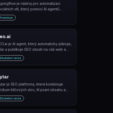
ypingflow je nástroj pro automatizaci
ociálních sítí, který pomocí AI agentů
lánuje, vytváří a publikuje příspěvky na
Freemium
acebooku, Instagramu, LinkedInu a X.
eo.ai
EO.ai je AI agent, který automaticky plánuje,
íše a publikuje SEO obsah na váš web a
uduje zpětné odkazy – bez manuální práce.
Zkušební verze
ytar
ytar je SEO platforma, která kombinuje
ýzkum klíčových slov, AI psaní obsahu a
eatmapy pro sledování chování čtenářů.
Zkušební verze