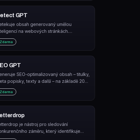
etect GPT
etekuje obsah generovaný umělou
nteligencí na webových stránkách.
etectGPT je rozšíření pro Chrome, které
Zdarma
kenuje text aktuálně prohlížené stránky a
nalyzuje, zda byl vytvořen GPT modely.
EO GPT
eneruje SEO-optimalizovaný obsah – titulky,
eta popisky, texty a další – na základě 20
et SEO dat. Nástroj je zdarma a používá ho
Zdarma
řes 50 000 SEO profesionálů.
etterdrop
etterdrop je nástroj pro sledování
onkurenčního záměru, který identifikuje
otenciální zákazníky zahajující nákupní