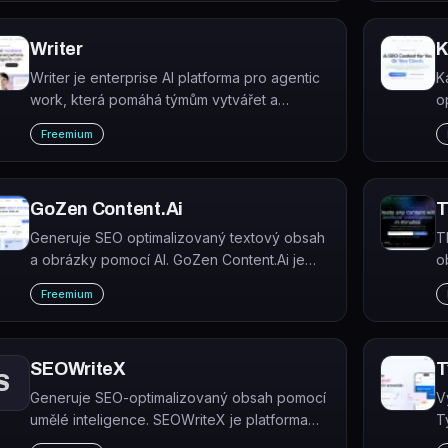
p
Writer
K
Writer je enterprise AI platforma pro agentic
K
work, která pomáhá týmům vytvářet a
o
škálovat obsah v souladu s firemní identitou
p
Freemium
a compliance požadavky.
G
GoZen Content.Ai
T
Generuje SEO optimalizovaný textový obsah
T
a obrázky pomocí AI. GoZen Content.Ai je
o
nástroj pro tvorbu blogů, příspěvků na
p
Freemium
sociální sítě, e-mailů a landing page copy.
p
SEOWriteX
T
S
Generuje SEO-optimalizovaný obsah pomocí
V
umělé inteligence. SEOWriteX je platforma
T
využívající NLP a strojové učení k tvorbě,
p