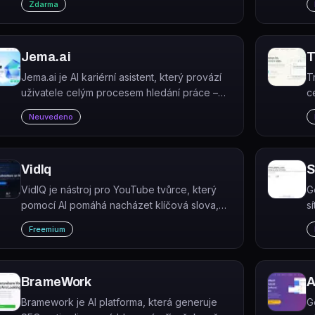
Zdarma
c
Jema.ai
T
Jema.ai je AI kariérní asistent, který provází
T
uživatele celým procesem hledání práce –
c
od pochopení vlastního profilu přes tvorbu
p
Neuvedeno
životopisu až po přípravu na pohovor.
p
VidIq
S
VidIQ je nástroj pro YouTube tvůrce, který
G
pomocí AI pomáhá nacházet klíčová slova,
s
optimalizovat videa a získávat více zhlédnutí
O
Freemium
a odběratelů.
z
o
BrameWork
A
Bramework je AI platforma, která generuje
G