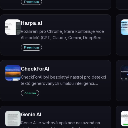
Freemium
Harpa.ai
Rozšíření pro Chrome, které kombinuje více
AI modelů (GPT, Claude, Gemini, DeepSeek
aj.) na jednom místě a automatizuje práci na
Freemium
webu — psaní, shrnutí, extrakci dat i
sledování změn stránek.
CheckForAI
CheckForAI byl bezplatný nástroj pro detekci
textů generovaných umělou inteligencí.
Služba byla ukončena a již není dostupná.
Zdarma
Genie AI
Genie AI je webová aplikace nasazená na