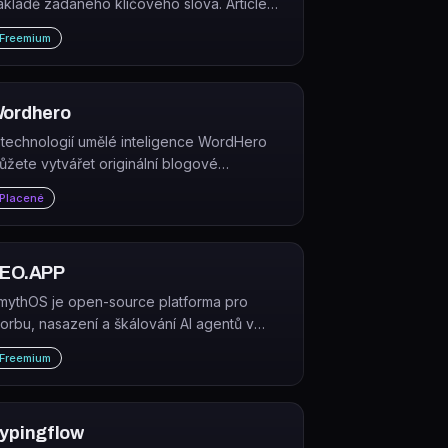
ákladě zadaného klíčového slova. Article
iesta je AI nástroj pro tvorbu obsahu, který
Freemium
ublikuje přímo na blog a automaticky
řidává interní odkazy i meta popisky.
ordhero
 technologií umělé inteligence WordHero
ůžete vytvářet originální blogové
říspěvky, obsah pro sociální média, e-maily
Placené
 další - během několika sekund.
EO.APP
mythOS je open-source platforma pro
vorbu, nasazení a škálování AI agentů v
odnikovém prostředí. Poskytuje kompletní
Freemium
nfrastrukturu od vizuálního prototypování až
o cloudové a edge nasazení.
ypingflow