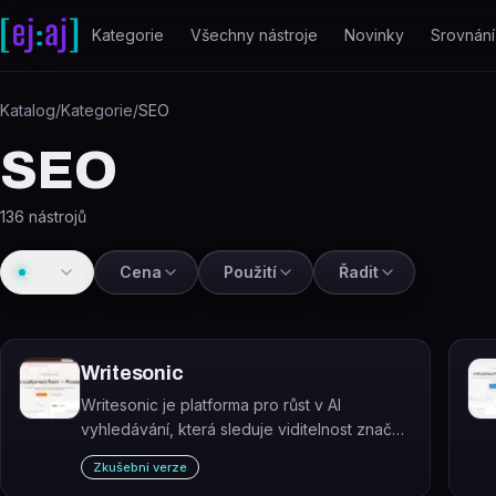
Přeskočit na obsah
Kategorie
Všechny nástroje
Novinky
Srovnání
Katalog
/
Kategorie
/
SEO
SEO
136
nástrojů
SEO
Cena
Použití
Řadit
Writesonic
Writesonic je platforma pro růst v AI
vyhledávání, která sleduje viditelnost značky
v AI nástrojích (ChatGPT, Perplexity aj.) a
Zkušební verze
pomáhá ji zvyšovat obsahem, citacemi a