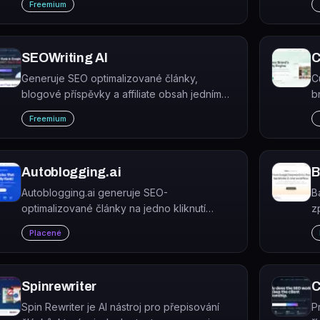
Freemium
strukturování a optimalizaci textů pro
vyhledávače.
SEOWriting AI
C
Generuje SEO optimalizované články,
C
blogové příspěvky a affiliate obsah jedním
b
kliknutím. Automaticky analyzuje konkurenci
g
Freemium
ve vyhledávači a publikuje přímo na
n
WordPress.
r
Autoblogging.ai
B
Autoblogging.ai generuje SEO-
B
optimalizované články na jedno kliknutí
z
pomocí umělé inteligence.
p
Placené
p
Spinrewriter
C
Spin Rewriter je AI nástroj pro přepisování
P