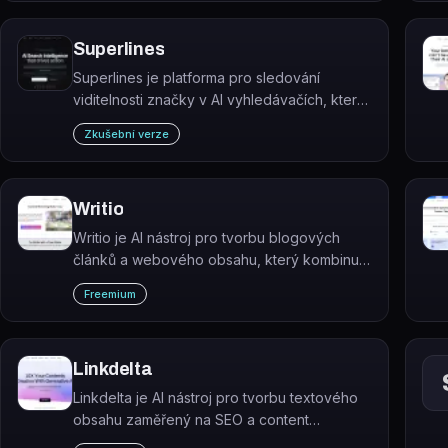
generování obsahu v jednom řešení.
Superlines
Superlines je platforma pro sledování
viditelnosti značky v AI vyhledávačích, která
měří, jak ChatGPT, Gemini, Claude a další
Zkušební verze
LLM modely popisují a citují vaši značku.
Writio
Writio je AI nástroj pro tvorbu blogových
článků a webového obsahu, který kombinuje
psaní, editaci a výzkum témat.
Freemium
Linkdelta
Linkdelta je AI nástroj pro tvorbu textového
obsahu zaměřený na SEO a content
marketing. Generuje blogové články, SEO