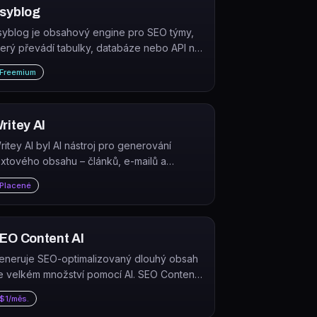
syblog
syblog je obsahový engine pro SEO týmy,
terý převádí tabulky, databáze nebo API na
otové články připravené k publikaci.
Freemium
ritey AI
ritey AI byl AI nástroj pro generování
extového obsahu – článků, e-mailů a
átkých příběhů. Nástroj již není aktivní;
Placené
oména je v současnosti nabízena k prodeji.
EO Content AI
eneruje SEO-optimalizovaný dlouhý obsah
e velkém množství pomocí AI. SEO Content
I automatizuje tvorbu obsahových clusterů,
$1/měs.
nterní prolinkování a vícejazykový obsah