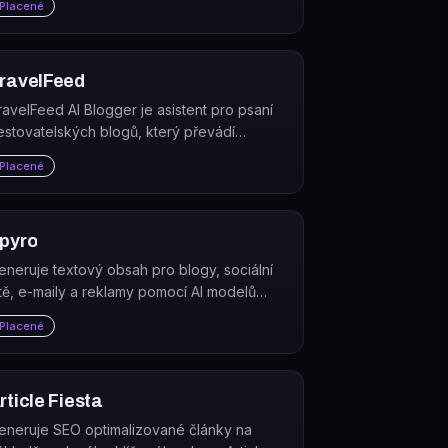
Placené
yklus u konkurence.
ravelFeed
ravelFeed AI Blogger je asistent pro psaní
estovatelských blogů, který převádí
oznámky a zápisky do hotových článků
Placené
řipravených k publikaci.
pyro
eneruje textový obsah pro blogy, sociální
ítě, e-maily a reklamy pomocí AI modelů
penAI. Spyro je copywritingový nástroj
Placené
aměřený na rychlou tvorbu SEO-
ptimalizovaných textů.
rticle Fiesta
eneruje SEO optimalizované články na