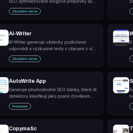
SEO optimalizované blogové příspěvky až
z
10× rychleji než ruční psaní.
F
Zkušební verze
p
p
AI-Writer
W
AI-Writer generuje vědecky podložené
S
odpovědi a výzkumné texty s citacemi z více
m
než 100 milionů odborných publikací.
p
Zkušební verze
a
AutoWrite App
S
Generuje plnohodnotné SEO články, které AI
S
detektory klasifikují jako psané člověkem.
t
AutoWrite nevyžaduje registraci ani platební
p
Freemium
kartu pro první článek.
i
p
Copymatic
T