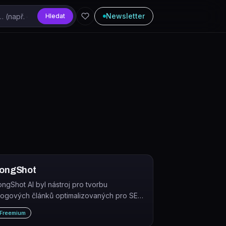
Newsletter
Hledat
ongShot
ongShot AI byl nástroj pro tvorbu
logových článků optimalizovaných pro SEO
 ověřováním faktů. Služba byla ukončena v
Freemium
olovině roku 2025.