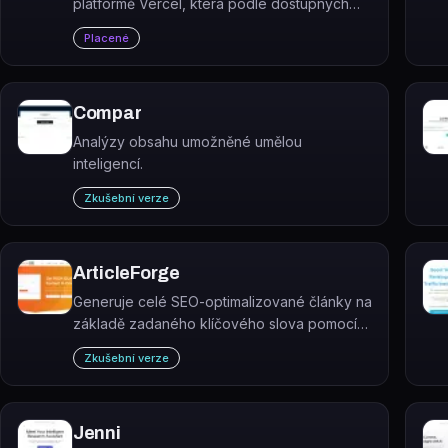
platformě Vercel, která podle dostupných
informací generuje názvy, popisy, tagy a
Placené
nápady na miniatury pro digitální obsah.
Compar
Analýzy obsahu umožněné umělou
inteligencí.
Zkušební verze
ArticleForge
Generuje celé SEO-optimalizované články na
základě zadaného klíčového slova pomocí
deep learning modelů. ArticleForge je určen
Zkušební verze
pro blogery, affiliate marketéry a SEO
specialisty, kteří potřebují obsah ve velkém
objemu.
Jenni