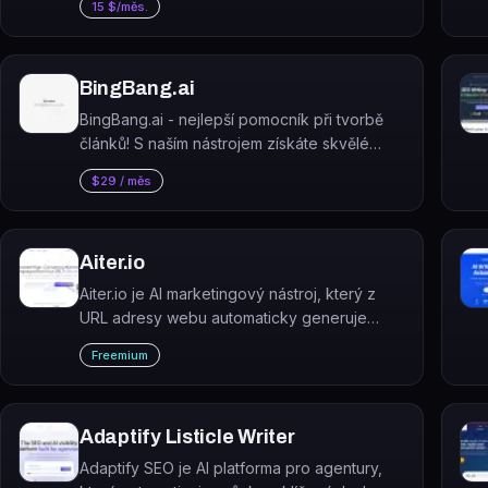
15 $/měs.
meta popisky a produktové texty ve 36
jazycích.
BingBang.ai
BingBang.ai - nejlepší pomocník při tvorbě
článků! S naším nástrojem získáte skvělé
nápady na obsah vašich článků. A to
$29 / měs
všechno zdarma! Zapomeňte na dlouhé
hodiny přemýšlení nad tím, co napsat.
Aiter.io
Aiter.io je AI marketingový nástroj, který z
URL adresy webu automaticky generuje
kompletní marketingové kampaně – reklamy,
Freemium
bannery, obsah a strategie.
Adaptify Listicle Writer
Adaptify SEO je AI platforma pro agentury,