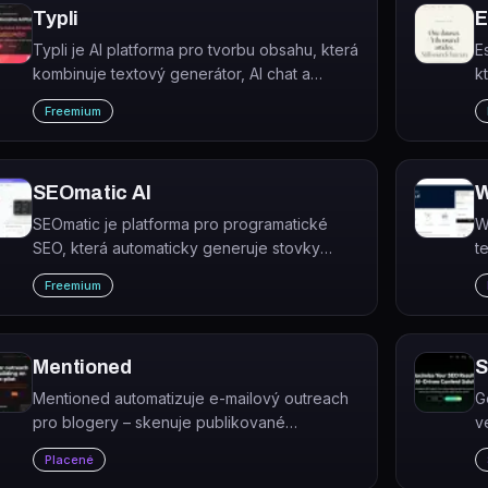
Typli
E
Typli je AI platforma pro tvorbu obsahu, která
E
kombinuje textový generátor, AI chat a
k
generátor obrázků v jednom předplatném.
h
Freemium
SEOmatic AI
W
SEOmatic je platforma pro programatické
W
SEO, která automaticky generuje stovky
t
optimalizovaných stránek z datových sad
kr
Freemium
bez nutnosti programování.
d
Mentioned
S
Mentioned automatizuje e-mailový outreach
G
pro blogery – skenuje publikované
v
příspěvky, identifikuje zmíněné osoby a firmy
A
Placené
a rozesílá jim e-mailové kampaně.
i