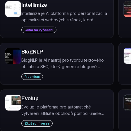
Intellimize
Intellimize je AI platforma pro personalizaci a
optimalizaci webových stránek, která
dynamicky přizpůsobuje obsah každému
Cena na vyžádání
návštěvníkovi s cílem zvýšit konverzní poměr
a příjmy.
BlogNLP
BlogNLP je AI nástroj pro tvorbu textového
obsahu a SEO, který generuje blogové
příspěvky, marketingové texty i akademické
Freemium
texty výrazně rychleji než ruční psaní.
Evolup
Evolup je platforma pro automatické
vytváření affiliate obchodů pomocí umělé
inteligence. Zahrnuje hosting, SEO
Zkušební verze
optimalizaci, synchronizaci s Amazonem a