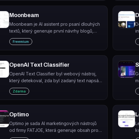
Moonbeam
D
Moonbeam je AI asistent pro psaní dlouhých
D
textů, který generuje první návrhy blogů,
i
esejí, newsletterů a dalšího obsahu podle
D
Freemium
šablon.
s
a
OpenAI Text Classifier
S
OpenAI Text Classifier byl webový nástroj,
G
který detekoval, zda byl zadaný text napsán
m
člověkem nebo vygenerován umělou
l
Zdarma
inteligencí. Byl spuštěn v lednu 2023 a trvale
p
zrušen v červenci 2023.
Optimo
L
Optimo je sada AI marketingových nástrojů
L
od firmy FATJOE, která generuje obsah pro
k
SEO, sociální sítě, reklamy, e-mail a video.
p