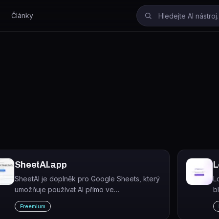
Články
SheetAI.app
L
SheetAI je doplněk pro Google Sheets, který
L
umožňuje používat AI přímo ve
b
spreadsheetech pomocí jednoduchých
s
Freemium
vzorců.
p