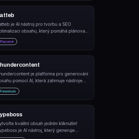
ro zlepšení pozic ve vyhledávačích.
atteb
atteb je AI nástroj pro tvorbu a SEO
ptimalizaci obsahu, který pomáhá plánovat,
sát, ověřovat fakta a publikovat články pro
Placené
oogle i AI vyhledávání.
hundercontent
hundercontent je platforma pro generování
bsahu pomocí AI, která zahrnuje nástroje
ro psaní textů, konverzační chatbot,
Freemium
řevod textu na hlas a editaci videa.
ypeboss
ytvořte kvalitní obsah jedním kliknutím!
ypeboss je AI nástroj, který generuje
outavý obsah pro vaše webové stránky.