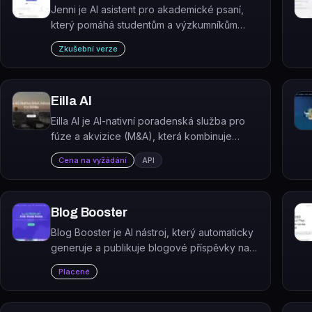
Jenni je AI asistent pro akademické psaní,
který pomáhá studentům a výzkumníkům
psát eseje, výzkumné práce a generovat
Zkušební verze
citace.
Eilla AI
Eilla AI je AI-nativní poradenská služba pro
fúze a akvizice (M&A), která kombinuje
zkušené poradce s automatizací pomocí AI
Cena na vyžádání
API
pro malé a střední podniky.
Blog Booster
Blog Booster je AI nástroj, který automaticky
generuje a publikuje blogové příspěvky na
WordPress webech za účelem posílení SEO.
Placené