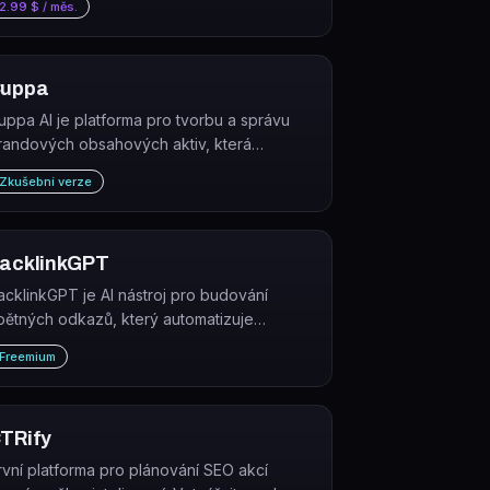
2.99 $ / měs.
uppa
uppa AI je platforma pro tvorbu a správu
randových obsahových aktiv, která
eneruje články, obrázky, videa, příspěvky
Zkušební verze
a sociální sítě, e-maily, landing pages a
eklamy z jednoho pracovního prostoru.
acklinkGPT
acklinkGPT je AI nástroj pro budování
pětných odkazů, který automatizuje
rospecting, vyhledávání kontaktů a tvorbu
Freemium
ersonalizovaných oslovovacích e-mailů.
TRify
rvní platforma pro plánování SEO akcí