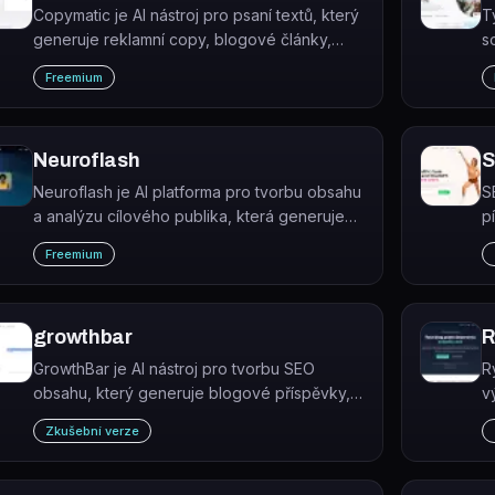
Copymatic je AI nástroj pro psaní textů, který
T
generuje reklamní copy, blogové články,
s
texty webových stránek a příspěvky na
p
Freemium
sociální sítě během sekund.
F
Neuroflash
S
Neuroflash je AI platforma pro tvorbu obsahu
S
a analýzu cílového publika, která generuje
p
texty v hlasu značky a předpovídá jejich
b
Freemium
dopad na konkrétní cílové skupiny.
growthbar
R
GrowthBar je AI nástroj pro tvorbu SEO
R
obsahu, který generuje blogové příspěvky,
v
webové stránky a články optimalizované pro
h
Zkušební verze
Google.