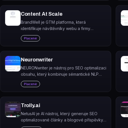
technickými úpravami.
Content At Scale
BrandWell je GTM platforma, která
identifikuje návštěvníky webu a firmy
zkoumající konkurenci a pomáhá je převést
Placené
na zákazníky.
Neuronwriter
NEURONwriter je nástroj pro SEO optimalizaci
obsahu, který kombinuje sémantické NLP
modely, analýzu Google SERP a data o
Placené
konkurenci pro tvorbu lépe hodnoceného
obsahu.
Trolly.ai
NetusAI je AI nástroj, který generuje SEO
optimalizované články a blogové příspěvky
během několika sekund.