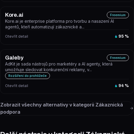
Kore.ai
Freemium
Kore.ai je enterprise platforma pro tvorbu a nasazení AI
agentů, kteří automatizují zákaznické a...
Otevřít detail
95
%
Galeby
Freemium
AdKit je sada nástrojů pro marketéry a AI agenty, která
umožňuje sledovat konkurenční reklamy, v...
Rozšíření do prohlížeče
Otevřít detail
94
%
Zobrazit všechny alternativy v kategorii
Zákaznická
podpora