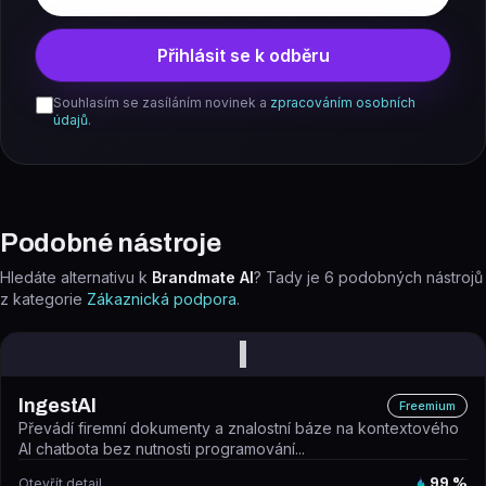
Přihlásit se k odběru
Souhlasím se zasíláním novinek a
zpracováním osobních
údajů
.
Podobné nástroje
Hledáte alternativu k
Brandmate AI
? Tady je
6
podobných nástrojů
z kategorie
Zákaznická podpora
.
I
IngestAI
Freemium
Převádí firemní dokumenty a znalostní báze na kontextového
AI chatbota bez nutnosti programování...
Otevřít detail
99
%