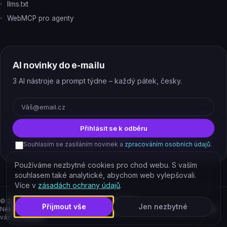
llms.txt
WebMCP pro agenty
AI novinky do e-mailu
3 AI nástroje a prompt týdne – každý pátek, česky.
E-mail
Přihlásit se k odběru
Souhlasím se zasíláním novinek a
zpracováním osobních údajů
.
Používáme nezbytné cookies pro chod webu. S vaším
souhlasem také analytické, abychom web vylepšovali.
Více v
zásadách ochrany údajů
.
©
2026
EJAJ s.r.o. – všechna práva vyhrazena.
Přijmout vše
Jen nezbytné
Některé odkazy jsou affiliate. Podporujete tím provoz katalogu, cena pro
vás se nemění.