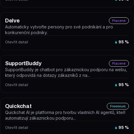
Delve
Placené
Automaticky vytvořte persony pro své podnikání a pro
konkurenční podniky.
Otevřít detail
95
%
SupportBuddy
Placené
SupportBuddy je chatbot pro zákaznickou podporu na webu,
který odpovídá na dotazy zákazníků z na...
Otevřít detail
95
%
Quickchat
Freemium
Quickchat AI je platforma pro tvorbu vlastních AI agentů, kteří
automatizují zákaznickou podporu...
Otevřít detail
95
%