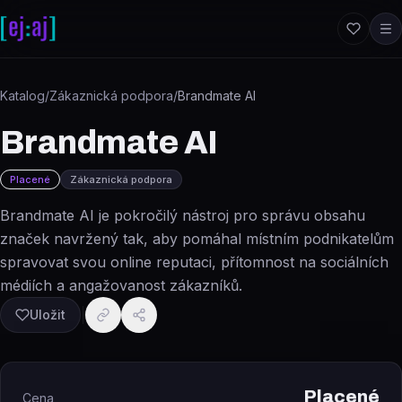
Přeskočit na obsah
Katalog
/
Zákaznická podpora
/
Brandmate AI
Brandmate AI
Placené
Zákaznická podpora
Brandmate AI je pokročilý nástroj pro správu obsahu
značek navržený tak, aby pomáhal místním podnikatelům
spravovat svou online reputaci, přítomnost na sociálních
médiích a angažovanost zákazníků.
Uložit
Placené
Cena