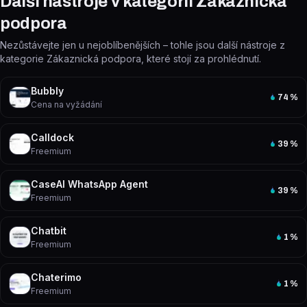
Další nástroje v kategorii Zákaznická
podpora
Nezůstávejte jen u nejoblíbenějších – tohle jsou další nástroje z
kategorie Zákaznická podpora, které stojí za prohlédnutí.
Bubbly
74
%
Cena na vyžádání
Calldock
39
%
Freemium
CaseAI WhatsApp Agent
39
%
Freemium
Chatbit
1
%
Freemium
Chaterimo
1
%
Freemium